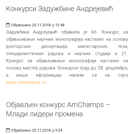
Конкурси Задужбине Андрејевић
Објављено 26.11.2018. у 13:48
Задужбина Андрејевић објавила је 46. Конкурс за
објављивање научних монографија насталих на основу
докторских дисертација, магистарских теза,
специјалистичких радова и научних студија и 21.
Конкурс за објављивање монографија насталих на
основу мастер радова. Конкурси трају до 28. децембра,
а више иформација налази се на сајту
www.zandrejevic.rs
.
Објављен конкурс AmChamps –
Млади лидери промена
Објављено 23.11.2018. у 9:34