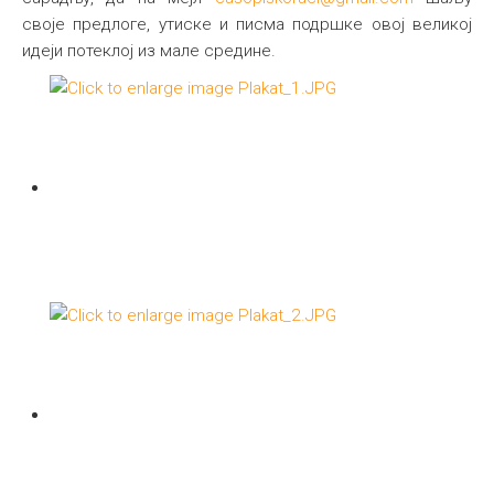
своје предлоге, утиске и писма подршке овој великој
идеји потеклој из мале средине.