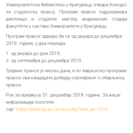
Универзитетска библиотека у Крагујевцу отвара Конкурс
за студентску праксу. Програм праксе подразумева
дипломце и студенте мастер академских студија
факултета у саставу Универзитета у Крагујевцу.
Програм праксе одвијао би се од јануара до децембра
2019. године, у два периода:
1. од јануара до јуна 2019.
2. од септембра до децембра 2019.
Трајање праксе је месец дана, а по завршетку програма
праксе сви кандидати добијају сертификат о обављеној
пракси.
Рок за пријаву је 31. децембар 2018. године. За више
информација посетите
сајт:
https://www.kg.ac.rs/vest.php?vest_je=1970
.