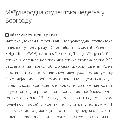
Међународна студентска недеља у
Београду
Објављено 29.01.2019. у 11:09
Интернационални фестивал Међународна студентска
недеља у Београду (International Student Week in
Belgrade - ISWiB) одржаваће се од 14. до 22. јула 2019.
године. Фестивал већ дуги низ година окупља преко 250
студената из преко 50 држава широм света. Идеја
фестивала је да се млади у мултикултуралном окружењу
баве највећим проблемима данашњег друштва и да
путем радионица које се користе разним методама
пруже свој допринос решавању тих проблема. Ове
године славимо 13. годину постојања и под слоганом
„Будућност зове“ студенти ће моћи да учествују у 11
занимљивих радионица као што су: мјузикл, крипто
валуте, екологија и друге. Фокус овогодишње