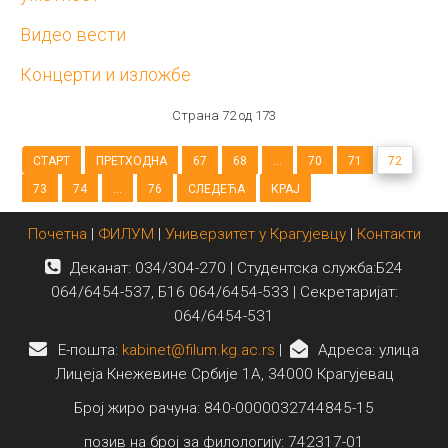
Видео вести
Концерти и изложбе
Страна 72 од 173
СТАРТ
ПРЕТХОДНА
67
68
...
70
71
72
73
74
...
76
СЛЕДЕЋА
КРАЈ
Почетна
|
ФИЛУМ
|
Универзитет у Крагујевцу
|
Контакти
Деканат: 034/304-270 | Студентска служба:Б24
064/6454-537, Б16 064/6454-533 | Секретаријат:
064/6454-531
E-пошта:
kabinet@filum.kg.ac.rs
|
Адреса: улица
Лицеја Кнежевине Србије 1А, 34000 Крагујевац
Број жиро рачуна: 840-0000032744845-15
позив на број за филологију: 742317-01