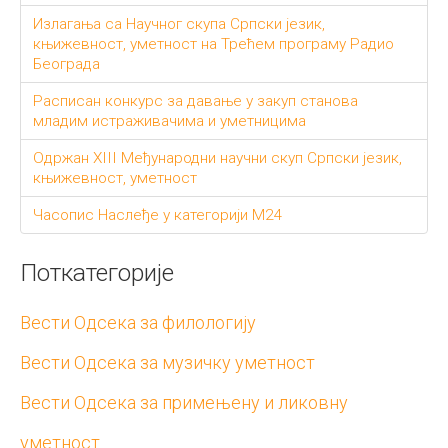
Излагања са Научног скупа Српски језик,
књижевност, уметност на Трећем програму Радио
Београда
Расписан конкурс за давање у закуп станова
младим истраживачима и уметницима
Одржан XIII Међународни научни скуп Српски језик,
књижевност, уметност
Часопис Наслеђе у категорији М24
Поткатегорије
Вести Одсека за филологију
Вести Одсека за музичку уметност
Вести Одсека за примењену и ликовну
уметност