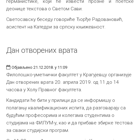
германистике, који ће извести прозне и поетске
деонице текстова о Светом Сави.
Светосавску беседу говориће Ђорђе Радовановић,
асистент на Катедри за српску књижевност.
Дан отворених врата
Објављено 21.12.2018. у 11:09
Филолошко-уметнички факултет у Крагујевцу организује
Дан отворених врата 20. априла 2019. од 11 до 14
часова у Холу Правног факултета.
Кандидати ће бити у прилици да се информишу о
полагању квалификационих испита, да разговарају са
будућим професорима и колегама студентима о
студијама на ФИЛУМ-у, као и да прибаве збирке тестова
за сваки студијски програм.