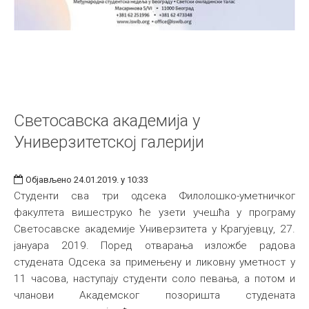
Светосавска академија у
Универзитетској галерији
Објављено 24.01.2019. у 10:33
Студенти сва три одсека Филолошко-уметничког
факултета вишеструко ће узети учешћа у програму
Светосавске академије Универзитета у Крагујевцу, 27.
јануара 2019. Поред отварања изложбе радова
студената Одсека за примењену и ликовну уметност у
11 часова, наступају студенти соло певања, а потом и
чланови Академског позоришта студената