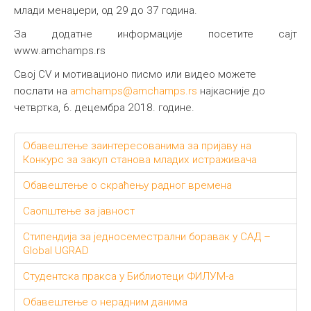
млади менаџери, од 29 до 37 година.
За додатне информације посетите сајт
www.amchamps.rs
Свој CV и мотивационо писмо или видео можете
послати на
amchamps@amchamps.rs
најкасније до
четвртка, 6. децембра 2018. године.
Обавештење заинтересованима за пријаву на
Конкурс за закуп станова младих истраживача
Обавештење о скраћењу радног времена
Саопштење за јавност
Стипендија за једносеместрални боравак у САД –
Global UGRAD
Студентска пракса у Библиотеци ФИЛУМ-а
Обавештење о нерадним данима