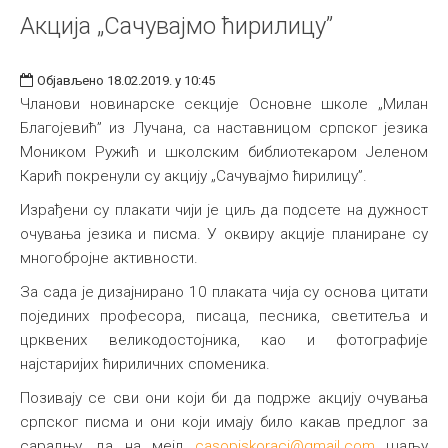
Акција „Сачувајмо ћирилицу”
Објављено 18.02.2019. у 10:45
Чланови новинарске секције Основне школе „Милан
Благојевић” из Лучана, са наставницом српског језика
Моником Ружић и школским библиотекаром Јеленом
Карић покренули су акцију „Сачувајмо ћирилицу”.
Израђени су плакати чији је циљ да подсете на дужност
очувања језика и писма. У оквиру акције планиране су
многобројне активности.
За сада је дизајнирано 10 плаката чија су основа цитати
појединих професора, писаца, песника, светитеља и
црквених великодостојника, као и фотографије
најстаријих ћириличних споменика.
Позивају се сви они који би да подрже акцију очувања
српског писма и они који имају било какав предлог за
сарадњу, да на мејл
casopiskoraci@gmail.com
шаљу