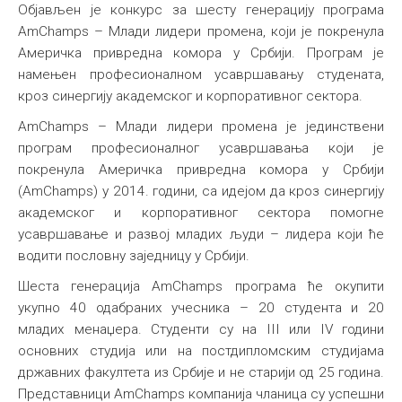
Објављен је конкурс за шесту генерацију програма
AmChamps – Млади лидери промена, који је покренула
Америчка привредна комора у Србији. Програм је
намењен професионалном усавршавању студената,
кроз синергију академског и корпоративног сектора.
AmChamps – Млади лидери промена је јединствени
програм професионалног усавршавања који је
покренула Америчка привредна комора у Србији
(AmChamps) у 2014. години, са идејом да кроз синергију
академског и корпоративног сектора помогне
усавршавање и развој младих људи – лидера који ће
водити пословну заједницу у Србији.
Шеста генерација AmChamps програма ће окупити
укупно 40 одабраних учесника – 20 студента и 20
младих менаџера. Студенти су на III или IV години
основних студија или на постдипломским студијама
државних факултета из Србије и не старији од 25 година.
Представници AmChamps компанија чланица су успешни