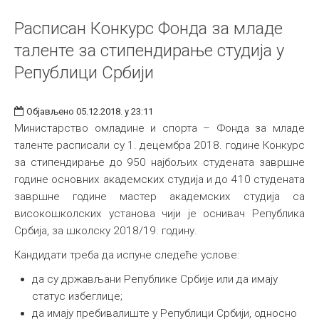
Расписан Конкурс Фондa за младе
таленте за стипендирање студија у
Републици Србији
Објављено 05.12.2018. у 23:11
Министарство омладине и спорта – Фонда за младе
таленте расписали су 1. децембра 2018. године Конкурс
за стипендирање до 950 најбољих студената завршне
године основних академских студија и до 410 студената
завршне године мастер академских студија са
високошколских установа чији је оснивач Република
Србија, за школску 2018/19. годину.
Кандидати треба да испуне следеће услове:
да су држављани Републике Србије или да имају
статус избеглице;
да имају пребивалиште у Републици Србији, односно