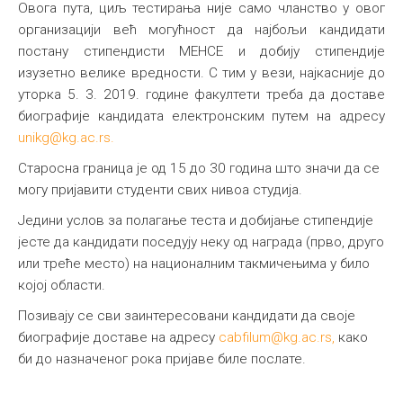
Овога пута, циљ тестирања није само чланство у овог
организацији већ могућност да најбољи кандидати
постану стипендисти МЕНСЕ и добију стипендије
изузетно велике вредности. С тим у вези, најкасније до
уторка 5. 3. 2019. године факултети треба да доставе
биографије кандидата електронским путем на адресу
unikg@kg.ac.rs
.
Старосна граница је од 15 до 30 година што значи да се
могу пријавити студенти свих нивоа студија.
Једини услов за полагање теста и добијање стипендије
јесте да кандидати поседују неку од награда (прво, друго
или треће место) на националним такмичењима у било
којој области.
Позивају се сви заинтересовани кандидати да своје
биографије доставе на адресу
cabfilum@kg.ac.rs
,
како
би до назначеног рока пријаве биле послате.