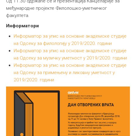
Од 11.30 одржаће се и презентација Канцеларије за
међународне пројекте Филолошко-уметничког
факултета.
Информатори
Информатор за упис на основне академске студије
на Одсеку за филологију у 2019/2020. години
Информатор за упис на основне академске студије
на Одсеку за музичку уметност у 2019/2020. години
Информатор за упис на основне академске студије
на Одсеку за примењену и ликовну уметност у
2019/2020. години