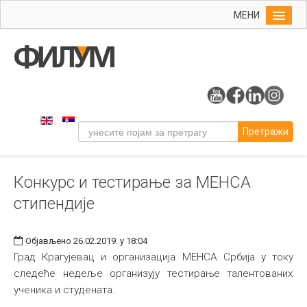
МЕНИ
Почетна
Упис
ФИЛУМ
Студије
Претражи
Наука
Уметност
Конкурс и тестирање за МЕНСА
Издаваштво
стипендије
Библиотека
Студенти
Објављено 26.02.2019. у 18:04
Међународна
Град Крагујевац и организација МЕНСА Србија у току
следеће недеље организују тестирање талентованих
ученика и студената.