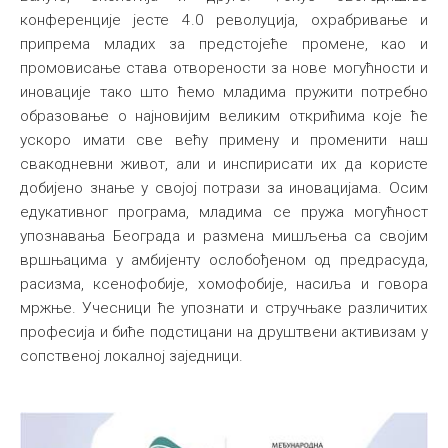
конференције јесте 4.0 револуција, охрабривање и
припрема младих за предстојеће промене, као и
промовисање става отворености за нове могућности и
иновације тако што ћемо младима пружити потребно
образовање о најновијим великим открићима које ће
ускоро имати све већу примену и променити наш
свакодневни живот, али и инспирисати их да користе
добијено знање у својој потрази за иновацијама. Осим
едукативног програма, младима се пружа могућност
упознавања Београда и размена мишљења са својим
вршњацима у амбијенту ослобођеном од предрасуда,
расизма, ксенофобије, хомофобије, насиља и говора
мржње. Учесници ће упознати и стручњаке различитих
професија и биће подстицани на друштвени активизам у
сопственој локалној заједници.