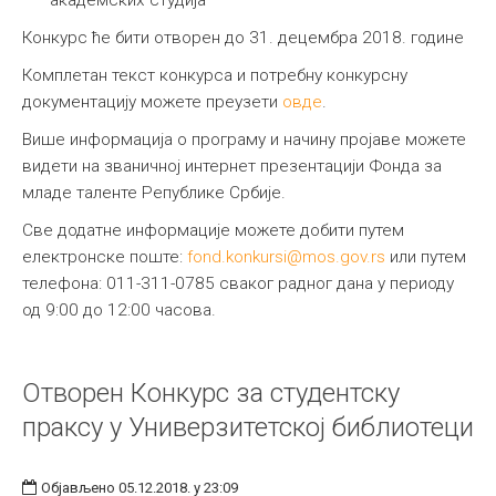
академских студија
Конкурс ће бити отворен до 31. децембра 2018. године
Комплетан текст конкурса и потребну конкурсну
документацију можете преузети
овде
.
Више информација о програму и начину пројаве можете
видети на званичној интернет презентацији Фонда за
младе таленте Републике Србије.
Све додатне информације можете добити путем
електронске поште:
fond.konkursi@mos.gov.rs
или путем
телефона: 011-311-0785 сваког радног дана у периоду
од 9:00 до 12:00 часова.
Отворен Конкурс за студентску
праксу у Универзитетској библиотеци
Објављено 05.12.2018. у 23:09