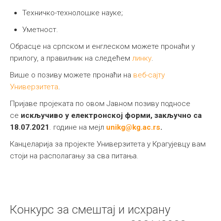
Техничко-технолошке науке;
Уметност.
Обрасце на српском и енглеском можете пронаћи у
прилогу, а правилник на следећем
линку
.
Више о позиву можете пронаћи на
веб-сајту
Универзитета
.
Пријаве пројеката по овом Јавном позиву подносе
се
искључиво у електронској форми, закључно са
18.07.2021
. године на мејл
unikg@kg.ac.rs
.
Канцеларија за пројекте Универзитета у Крагујевцу вам
стоји на располагању за сва питања.
Конкурс за смештај и исхрану