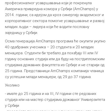
професионалног усавршавања који је покренула
Америчка привредна комора у Србији (AmChamps) у
2014. години, са идејом да кроз синергију академског и
корпоративног сектора помогне усавршавање и развој
младих људи – лидера који ће водити пословну
заједницу у Србији.
Осма генерација AmChamps програма ће окупити укупно
40 одабраних учесника – 20 студента и 20 младих
менаџера. Студенти би требало да похађају III или IV
годину основних студија или да буду на постдипломским
студијама државних факултета из Србије и не старији од
25 година. Представници AmChamps компанија чланица
су успешни млади менаџери, од 29 до 37 година.
Уколико
- имате до 25 година и на III, IV години сте редовних
студија или на мастер студијама државног Универзитета
у Србији