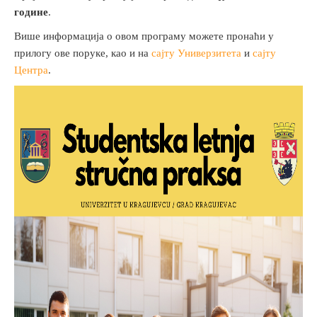
године
.
Више информација о овом програму можете пронаћи у
прилогу ове поруке, као и на
сајту Универзитета
и
сајту
Центра
.