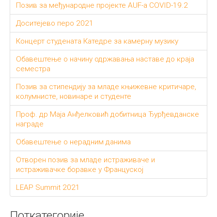
Позив за међународне пројекте AUF-a COVID-19.2
Доситејево перо 2021
Концерт студената Катедре за камерну музику
Обавештење о начину одржавања наставе до краја
семестра
Позив за стипендију за младе књижевне критичаре,
колумнисте, новинаре и студенте
Проф. др Маја Анђелковић добитница Ђурђевданске
награде
Обавештење о нерадним данима
Отворен позив за младе истраживаче и
истраживачке боравке у Француској
LEAP Summit 2021
Поткатегорије