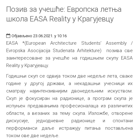
Позив за учешће: Европска летња
школа ЕASA Reality у Крагујевцу
Објављено 23.06.2021. у 10:16
EASA *(European Architecture Students’ Assembly /
Evropska Asocijacija Studenata Arhitekture) позива све
заинтересоване за учешће на годишњем скупу ЕASA
Reality у Крагујевцу.
Годишњи скуп се одвија током две недеље лета, сваке
године у другој држави, а некадашњи учесници их
сматрају најинтензивнијим двонедељним искуством.
Скуп је фокусиран на радионице, а програм скупа је
испуњен предавањима професионалаца из различитих
области, а везаних за тему скупа. Изложбе, отворене
дискусије, једнодневне радионице и спонтани
перформанси даље истражују питања постављена
током ове две недеље.