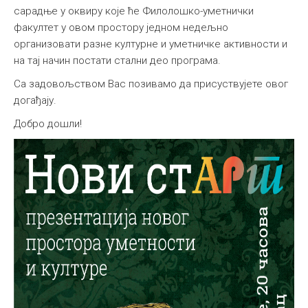
сарадње у оквиру које ће Филолошко-уметнички
факултет у овом простору једном недељно
организовати разне културне и уметничке активности и
на тај начин постати стални део програма.
Са задовољством Вас позивамо да присуствујете овог
догађају.
Добро дошли!