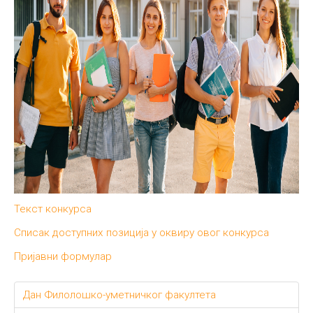
Текст конкурса
Списак доступних позиција у оквиру овог конкурса
Пријавни формулар
Дан Филолошко-уметничког факултета