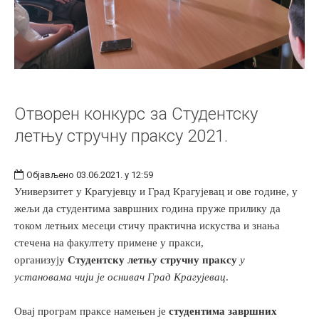
Отворен конкурс за Студентску
летњу стручну праксу 2021.
Објављено 03.06.2021. у 12:59
Универзитет у Крагујевцу и Град Крагујевац и ове године, у
жељи да студентима завршних година пруже прилику да
током летњих месеци стичу практична искуства и знања
стечена на факултету примене у пракси,
организују
Студентску летњу стручну праксу
у
установама чији је оснивач Град Крагујевац
.
Овај програм праксе намењен је
студентима завршних