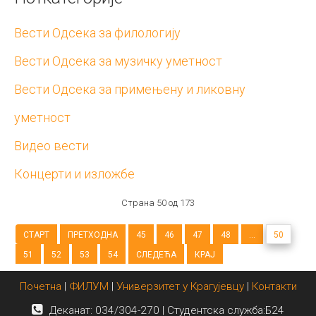
Вести Одсека за филологију
Вести Одсека за музичку уметност
Вести Одсека за примењену и ликовну
уметност
Видео вести
Концерти и изложбе
Страна 50 од 173
СТАРТ
ПРЕТХОДНА
45
46
47
48
...
50
51
52
53
54
СЛЕДЕЋА
КРАЈ
Почетна
|
ФИЛУМ
|
Универзитет у Крагујевцу
|
Контакти
Деканат: 034/304-270 | Студентска служба:Б24