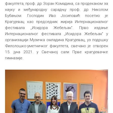
факултета, проф. др Зоран Комадина, са продеканом за
науку и међународну сарадњу проф. др Николом
Бубањом. Господин Иво Јосиповић посетио је
Крагујевац као председник жирија Интернационалног
фестивала ,,Исидора Жебељан". Прво издање
Интернационалног фестивала ,,Исидора Жебељан" у
организацији Музичка омладина Крагујевац, уз подршку
Филолошко-уметничког факултета, свечано је отворен
15. јуна 2021. у Свечаној сали Прве крагујевачке
гимназије.