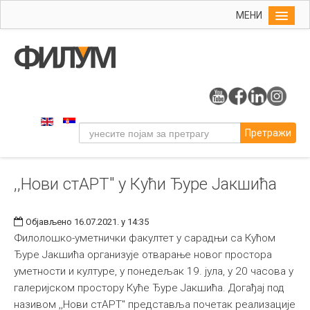
МЕНИ
Почетна
Упис
ФИЛУМ
Студије
Претражи
Наука
Уметност
,,Нови стАРТ" у Кући Ђуре Јакшића
Издаваштво
Библиотека
Објављено 16.07.2021. у 14:35
Студенти
Филолошко-уметнички факултет у сарадњи са Кућом
Ђуре Јакшића организује отварање новог простора
Међународна
уметности и културе, у понедељак 19. јула, у 20 часова у
галеријском простору Куће Ђуре Јакшића. Догађај под
називом ,,Нови стАРТ" представља почетак реализације