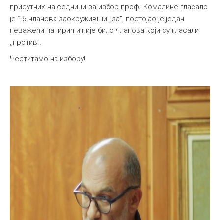
присутних на седници за избор проф. Комадине гласало
је 16 чланова заокруживши ,,за", постојао је један
неважећи папирић и није било чланова који су гласали
,,против".
Честитамо на избору!