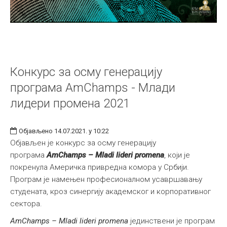
Конкурс за осму генерацију
програма AmChamps - Млади
лидери промена 2021
Објављено 14.07.2021. у 10:22
Објављен је конкурс за осму генерацију
програма
AmChamps – Mladi lideri promena
, који је
покренула Америчка привредна комора у Србији.
Програм је намењен професионалном усавршавању
студената, кроз синергију академског и корпоративног
сектора.
AmChamps – Mladi lideri promena
јединствени је програм