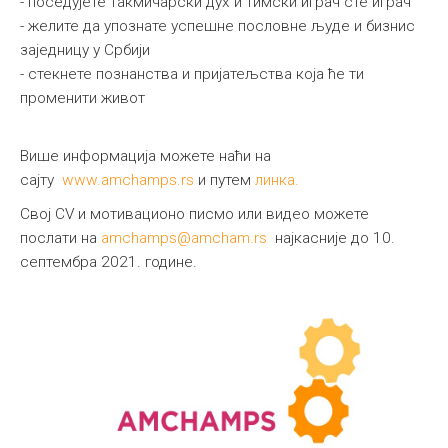
- поседујете такмичарски дух и тимски играч сте играч
- желите да упознате успешне пословне људе и бизнис
заједницу у Србији
- стекнете познанства и пријатељства која ће ти
променити живот
Више информација можете наћи на
сајту
www.amchamps.rs
и путем
линка.
Свој CV и мотивационо писмо или видео можете
послати на
amchamps@amcham.rs
најкасније до 10.
септембра 2021. године.