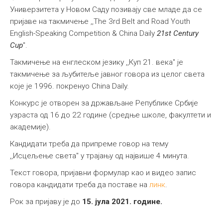
Универзитета у Новом Саду позивају све младе да се
пријаве на такмичење ,,The 3rd Belt and Road Youth
English-Speaking Competition & China Daily
21st Century
Cup
".
Такмичење на енглеском језику ,,Куп 21. века" је
такмичење за љубитеље јавног говора из целог света
које је 1996. покренуо China Daily.
Конкурс је отворен за држављане Републике Србије
узраста од 16 до 22 године (средње школе, факултети и
академије).
Кандидати треба да припреме говор на тему
,,Исцељење света" у трајању од највише 4 минута.
Текст говора, пријавни формулар као и видео запис
говора кандидати треба да поставе на
линк
.
Рок за пријаву је до
15. јула 2021. године.