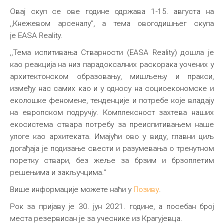
Овај скуп се ове године одржава 1-15. августа на
,,Кнежевом арсеналу", а тема овогодишњег скупа
је ЕASA Reality.
,,Тема испитивања Стварности (ЕASA Reality) дошла је
као реакција на низ парадоксалних раскорака уочених у
архитектонском образовању, мишљењу и пракси,
између нас самих као и у односу на социоекономске и
еколошке феномене, тенденције и потребе које владају
на европском подручју. Комплексност захтева наших
екосистема ствара потребу за преиспитивањем наше
улоге као архитеката. Имајући ово у виду, главни циљ
догађаја је подизање свести и разумевања о тренутном
поретку ствари, без жеље за брзим и брзоплетим
решењима и закључцима."
Више информације можете наћи у
Позиву
.
Рок за пријаву је 30. јун 2021. године, а посебан број
места резервисан је за учеснике из Крагујевца.