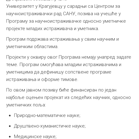
Универзитет у Крагујевцу у сарадњи са Центром за
научноистраживачки рад САНУ, позива на учешће у
Програму за научноистраживачке односно уметничке
пројекте младих истраживача и уметника.
Програм подржава истраживања у свим научним и
уметничким областима.
Пројекти у оквиру овог Програма немају унапред задате
теме. Програм омогућава младим истраживачима и
уметницима да дефинишу сопствене програме
истраживања и оформе тимове.
По овом јавном позиву биће финансиран по један
најбоље оцењен пројекат из следећих научних, односно
уметничких поља:
Природно-математичке науке;
Друштвено-хуманистичке науке;
Медицинске науке;