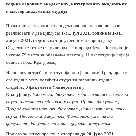
година основних академских, интегрисаних академских
и мастер академских студија
.
Пракса ће се, уколико то епидемиолошки услови дозволе,
реализовати у два циклуса:
1-31. јул 2021. године и 1-31.
август 2021. године,
како је уговором о спровођењу
Студентске летње стручне праксе и предвиђено. Достпуно је
укупно 79 места за обављање праксе у 11 институција чији је
оснивач Град Крагујевац.
На основу потреба институција чији је оснивач Град, праксу
ове године могу похађати студенти
завршних година
следећих
9 факултета Универзитета у
Крагујевцу
:
Економски факултет, Факултет инжењерских
наука, Факултет педагошких наука, Правни факултет,
Природно-математички факултет, Факултет техничких
наука, Педагошки факултет, Филолошко-уметнички
факултет, Факултет за хотелијерство и туризам
.
Пријава за летњу праксу је отворена
до 28. јуна 2021.