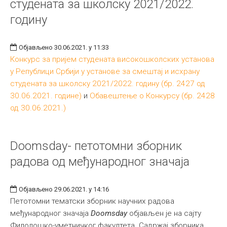
студената за школску 2021/2022.
годину
Објављено 30.06.2021. у 11:33
Конкурс за пријем студената високошколских установа
у Републици Србији у установе за смештај и исхрану
студената за школску 2021/2022. годину (бр. 2427 од
30.06.2021. године)
и
Обавештење о Конкурсу (бр. 2428
од 30.06.2021.)
Doomsday- петотомни зборник
радова од међународног значаја
Објављено 29.06.2021. у 14:16
Петотомни тематски зборник научних радова
међународног значаја
Doomsday
објављен је на сајту
Филолошко-уметничког факултета. Садржај зборника