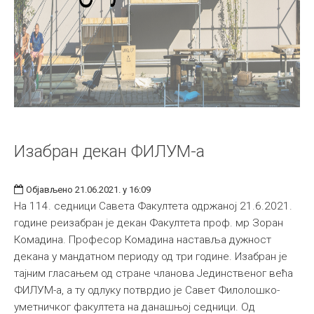
Изабран декан ФИЛУМ-а
Објављено 21.06.2021. у 16:09
На 114. седници Савета Факултета одржаној 21.6.2021.
године реизабран је декан Факултета проф. мр Зоран
Комадина. Професор Комадина наставља дужност
декана у мандатном периоду од три године. Изабран је
тајним гласањем од стране чланова Јединственог већа
ФИЛУМ-а, а ту одлуку потврдио је Савет Филолошко-
уметничког факултета на данашњој седници. Од