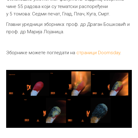
чине 55 радова који су тематски распоређени
у 5 томова: Седми печат, Глад, Плач, Куга, Смрт.
Главни уредници зборника: проф. др Драган Бошковић и
проф. др Марија Лојаница.
Зборнике можете погледати на
страници Doomsday
.