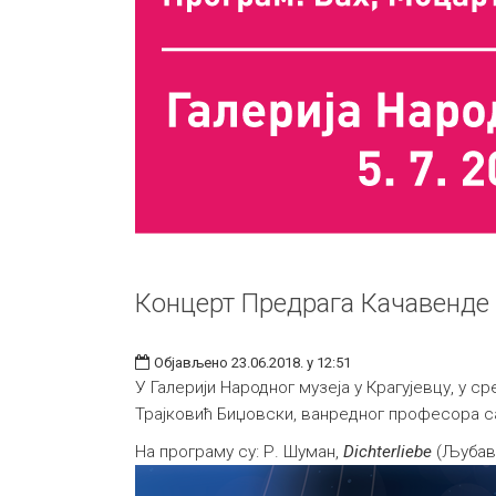
Концерт Предрага Качавенде
Објављено 23.06.2018. у 12:51
У Галерији Народног музеја у Крагујевцу, у с
Трајковић Биџовски, ванредног професора с
На програму су: Р. Шуман,
Dichterliebe
(Љубавн