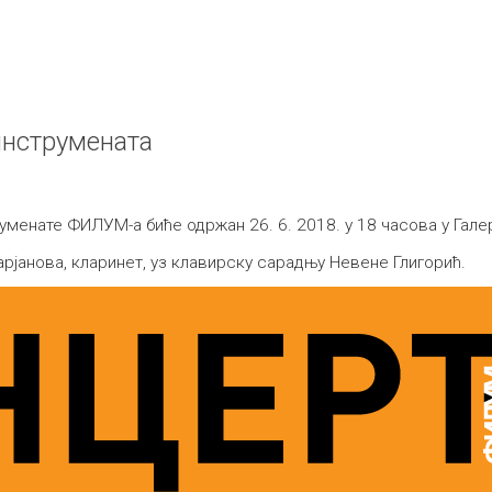
инструмената
уменате ФИЛУМ-а биће одржан 26. 6. 2018. у 18 часова у Гале
рјановa, кларинет, уз клавирску сарадњу Невене Глигорић.