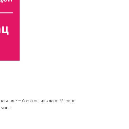
Качавенде – баритон, из класе Марине
омана.