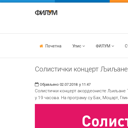
Почетна
Упис
ФИЛУМ
С
Солистички концерт Љиљане
Објављено 02.07.2018. у 11:47
Солистички концерт акордеонисте Љиљане Ђача
у 19 часова. На програму су Бах, Моцарт, Гли