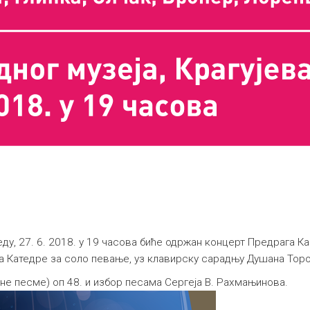
реду, 27. 6. 2018. у 19 часова биће одржан концерт Предрага 
а Катедре за соло певање, уз клавирску сарадњу Душана Тор
е песме) оп 48. и избор песама Сергеја В. Рахмањинова.