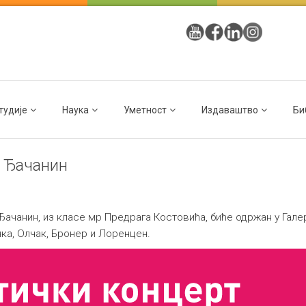
тудије
Наука
Уметност
Издаваштво
Би
 Ђачанин
нин, из класе мр Предрага Костовића, биће одржан у Галерији
нка, Олчак, Бронер и Лоренцен.