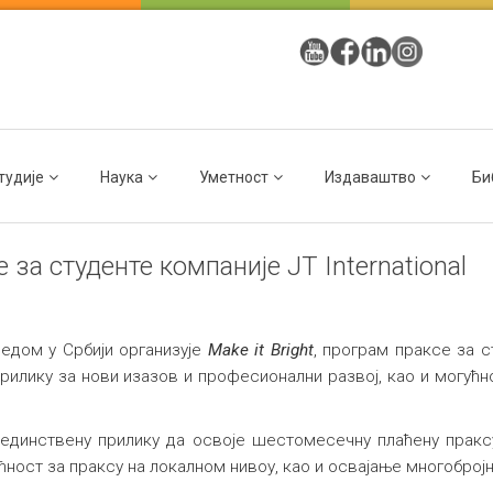
тудије
Наука
Уметност
Издаваштво
Би
е за студенте компаније JT International
аредом у Србији организује
Make it Bright
, програм праксе за 
прилику за нови изазов и професионални развој, као и могућ
јединствену прилику да освоје шестомесечну плаћену праксу
ћност за праксу на локалном нивоу, као и освајање многоброј