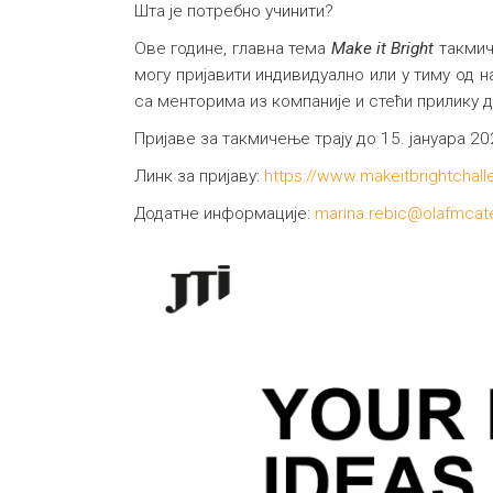
Шта је потребно учинити?
Ове године, главна тема
Make it Bright
такмич
могу пријавити индивидуално или у тиму од н
са менторима из компаније и стећи прилику д
Пријаве за такмичење трају до 15. јануара 20
Линк за пријаву:
https://www.makeitbrightchal
Додатне информације:
marina.rebic@olafmcate