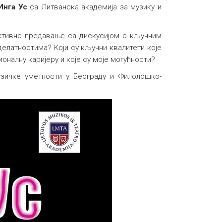
Инга Ус
са Литванска академија за музику и
ктивно предавање са дискусијом о кључним
делатностима? Који су кључни квалитети које
налну каријеру и које су моје могућности?
узичке уметности у Београду и Филолошко-