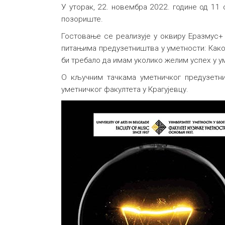
У уторак, 22. новембра 2022. године од 11
позориште.
Гостовање се реализује у оквиру Еразмус+
питањима предузетништва у уметности: Како 
би требало да имам уколико желим успех у 
О кључним тачкама уметничког предузетни
уметничког факултета у Крагујевцу.