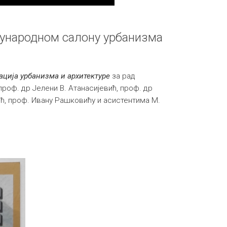
ђународном салону урбанизма
ација урбанизма и архитектуре
за рад
оф. др Јелени В. Атанасијевић, проф. др
ћ, проф. Ивану Рашковићу и асистентима М.