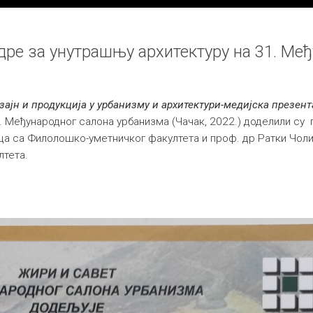
ре за унутрашњу архитектуру на 31. Ме
зајн и продукција у урбанизму и архитектури-медијска презент
ђународног салона урбанизма (Чачак, 2022.) доделили су пр
ца са Филолошко-уметничког факултета и проф. др Ратки Чоли
лтета.