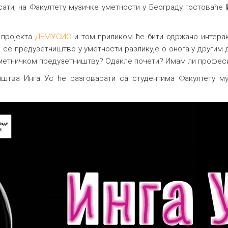
 сати, на Факултету музичке уметности у Београду гостоваће
 пројекта
ДЕМУСИС
и том приликом ће бити одржано интера
се предузетништво у уметности разликује о онога у другим 
уметничком предузетништву? Одакле почети? Имам ли професио
штва Инга Ус ће разговарати са студентима Факултету м