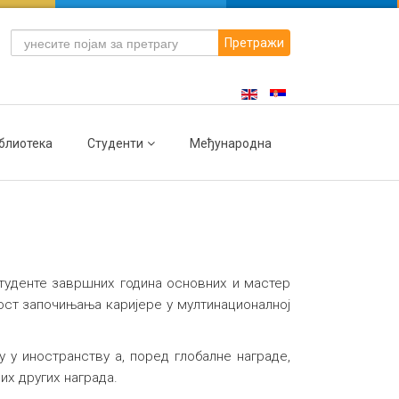
Претражи
блиотека
Студенти
Међународна
студенте завршних година основних и мастер
ност започињања каријере у мултинационалној
 у иностранству а, поред глобалне награде,
них других награда.