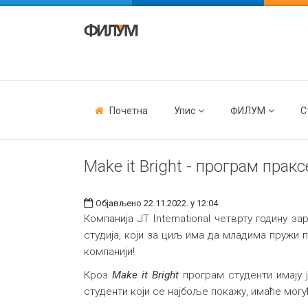
Почетна
Упис
ФИЛУМ
С
Make it Bright - програм пракс
Објављено 22.11.2022. у 12:04
Компанија JT International четврту годину з
студија, који за циљ има да младима пружи 
компанији!
Кроз
Make it Bright
програм студенти имају 
студенти који се најбоље покажу, имаће могу