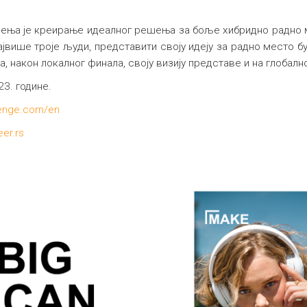
ења је креирање идеалног решења за боље хибридно радно м
ајвише троје људи, представити своју идеју за радно место бу
а, након локалног финала, своју визију представе и на глобал
23. године.
lenge.com/en
er.rs