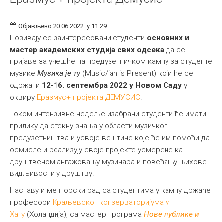
Објављено 20.06.2022. у 11:29
Позивају се заинтересовани студенти
основних и
мастер академских студија свих одсека
да се
пријаве за учешће на предузетничком кампу за студенте
музике
Музика је ту
(Music/ian is Present) који ће се
одржати
12-16. септембра 2022 у Новом Саду
у
оквиру
Еразмус+ пројекта ДЕМУСИС
.
Током интензивне недеље изабрани студенти ће имати
прилику да стекну знања у области музичког
предузетништва и усвоје вештине које ће им помоћи да
осмисле и реализују своје пројекте усмерене ка
друштвеном ангажовању музичара и повећању њихове
видљивости у друштву.
Наставу и менторски рад са студентима у кампу држаће
професори
Краљевског конзерваторијума у
Хагу
(Холандија), са мастер програма
Нове публике и