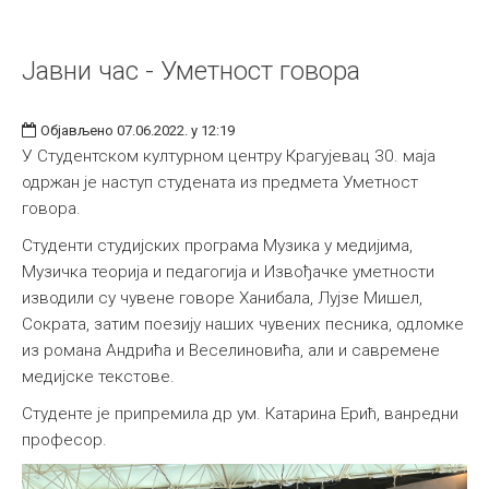
Јавни час - Уметност говора
Објављено 07.06.2022. у 12:19
У Студентском културном центру Крагујевац 30. маја
одржан је наступ студената из предмета Уметност
говора.
Студенти студијских програма Музика у медијима,
Музичка теорија и педагогија и Извођачке уметности
изводили су чувене говоре Ханибала, Лујзе Мишел,
Сократа, затим поезију наших чувених песника, одломке
из романа Андрића и Веселиновића, али и савремене
медијске текстове.
Студенте је припремила др ум. Катарина Ерић, ванредни
професор.