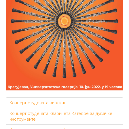
Концерт студената виолине
Концерт студената кларинета Катедре за дувачке
инструменте