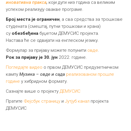
иновативна пракса
,
који дуги низ година са великим
успехом реализују овакве програме.
Број места је ограничен
, а сва средства за трошкове
студената (смештај, путни трошкови и храна)
су
обезбеђена
буџетом ДЕМУСИС пројекта.
Настава ће се одвијати на енглеском језику.
Формулар за пријаву можете попунити
овде
.
Рок за пријаву је 30. јун
2022. године.
Погледајте видео
о првом ДЕМУСИС предузетничком
кампу
Музика – овде и сада
реализованом прошле
године
у хибридном формату.
Сазнајте више о пројекту
ДЕМУСИС
Пратите
Фејсбук страницу
и
Јутјуб канал
пројекта
ДЕМУСИС