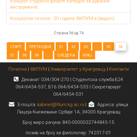
Концерт студента флауте Катедре за дувачке
инструменте
Концертна сезона - 20 година ФИЛУМ-а (видео)
Страна 36 од 74
СТАРТ
ПРЕТХОДНА
31
32
33
...
35
36
37
38
39
...
СЛЕДЕЋА
КРАЈ
Почетна
|
ФИЛУМ
|
Универзитет у Крагујевцу
|
Контакти
Деканат: 034/304-270 | Студентска служба:Б24
064/6454-537, Б16 064/6454-533 | Секретаријат:
064/6454-531
E-пошта:
kabinet@filum.kg.ac.rs
|
Адреса: улица
Лицеја Кнежевине Србије 1А, 34000 Крагујевац
Број жиро рачуна: 840-0000032744845-15
позив на број за филологију: 742317-01