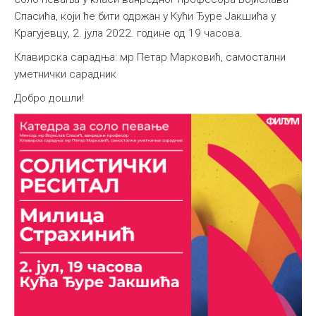
Спасића, који ће бити одржан у Кући Ђуре Јакшића у
Међународна
Крагујевцу, 2. јула 2022. године од 19 часова.
Клавирска сарадња: мр Петар Марковић, самостални
уметнички сарадник
Добро дошли!