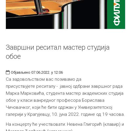
Завршни реситал мастер студија
обое
Објављено 07.06.2022. у 12:06
Са задовољством вас позивамо да
присуствујете реситалу - јавној одбрани завршног рада
Марка Марковића, студента мастер академских студија
обое у класи ванредног професора Борислава
Чичовачког, који ће бити одржан у Универзитетској
галерији у Крагујевцу, 10. јуна 2022. године од 19 часова.
На концерту ће учествовати: Невена Глигорић (клавир) и