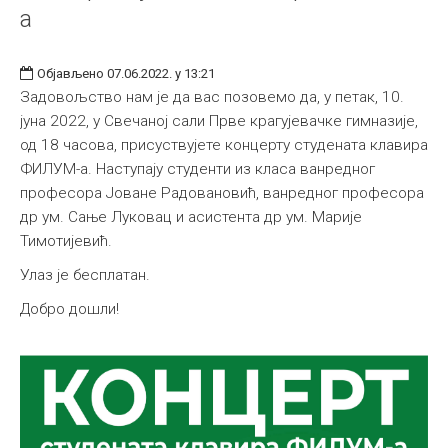
а
Објављено 07.06.2022. у 13:21
Задовољство нам је да вас позовемо да, у петак, 10.
јуна 2022, у Свечаној сали Прве крагујевачке гимназије,
од 18 часова, присуствујете концерту студената клавира
ФИЛУМ-а. Наступају студенти из класа ванредног
професора Јоване Радовановић, ванредног професора
др ум. Сање Луковац и асистента др ум. Марије
Тимотијевић.
Улаз је бесплатан.
Добро дошли!