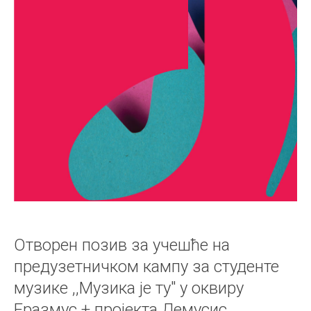
Отворен позив за учешће на
предузетничком кампу за студенте
музике ,,Музика је ту" у оквиру
Еразмус + пројекта Демусис