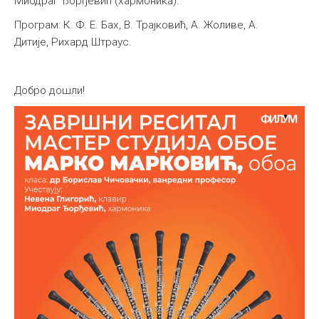
Миодраг Ђорђевић (хармоника).
Програм: К. Ф. Е. Бах, В. Трајковић, А. Жоливе, А.
Дитије, Рихард Штраус.
Добро дошли!