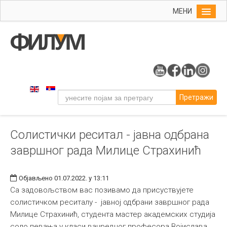
МЕНИ
Почетна
Упис
ФИЛУМ
Студије
Претражи
Наука
Уметност
Солистички реситал - јавна одбрана
Музичка уметност
завршног рада Милице Страхинић
Примењена и ликовна уметност
Галерија
Објављено 01.07.2022. у 13:11
Издаваштво
Са задовољством вас позивамо да присуствујете
солистичком реситалу - јавној одбрани завршног рада
Библиотека
Милице Страхинић, студента мастер академских студија
Студенти
соло певања у класи ванредног професора Војислава