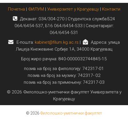
Почетна
|
ФИЛУМ
|
Универзитет у Крагујевцу
|
Контакти
Деканат: 034/304-270 | Студентска служба:Б24
064/6454-537, Б16 064/6454-533 | Секретаријат:
064/6454-531
E-пошта:
kabinet@filum.kg.ac.rs
|
Адреса: улица
Лицеја Кнежевине Србије 1А, 34000 Крагујевац
Број жиро рачуна: 840-0000032744845-15
позив на број за филологију: 742317-01
позив на број за музику: 742317- 02
позив на број за примењену: 742317-03
© 2026 Филолошко-уметнички факултет Универзитета у
Крагујевцу
© 2026
Филолошко-уметнички факултет