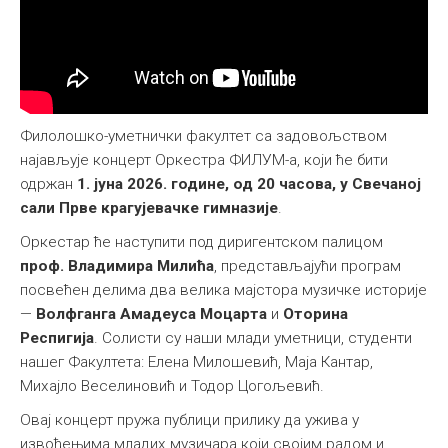
Међународна
Филолошко-уметнички факултет са задовољством
најављује концерт Оркестра ФИЛУМ-а, који ће бити
одржан
1. јуна 2026. године, од 20 часова, у Свечаној
сали Прве крагујевачке гимназије
.
Оркестар ће наступити под диригентском палицом
проф. Владимира Милића
, представљајући програм
посвећен делима два велика мајстора музичке историје
—
Волфганга Амадеуса Моцарта
и
Оторина
Респигија
. Солисти су наши млади уметници, студенти
нашег Факултета: Елена Милошевић, Маја Кантар,
Михајло Веселиновић и Тодор Цогољевић.
Овај концерт пружа публици прилику да ужива у
извођењима младих музичара који својим радом и