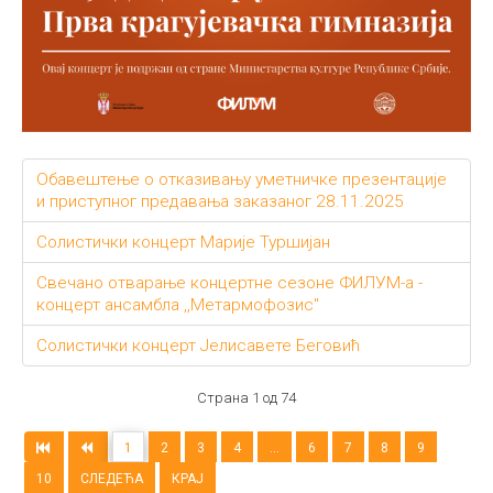
Обавештење о отказивању уметничке презентације
и приступног предавања заказаног 28.11.2025
Солистички концерт Марије Туршијан
Свечано отварање концертне сезоне ФИЛУМ-а -
концерт ансамбла ,,Метармофозис"
Солистички концерт Јелисавете Беговић
Страна 1 од 74
1
2
3
4
...
6
7
8
9
10
СЛЕДЕЋА
КРАЈ