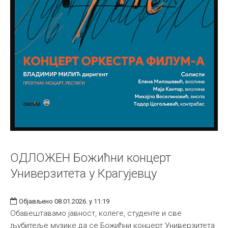
ОДЛОЖЕН Божићни концерт
Универзитета у Крагујевцу
Објављено 08.01.2026. у 11:19
Обавештавамо јавност, колеге, студенте и све
љубитеље музике да се Божићни концерт Универзитета