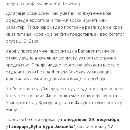
је аутор проф. мр Виолета Шаренац.
Догађај је осмишљен као уметничко дружење које
обједињује едукативни, такмичарски и уметнички
карактер. Такмичарски део програма реализује се кроз
квиз питања, кроз која ће бити представљен део богатог
опуса Ј. С. Баха.
Увод у програм чини презентација Баховог музичког
стила у аудио-визуелном формату, уз кратко стручно
предавање. Ревијални део програма обухвата наступе
студената који ће извођењем Бахових композиција
додатно употпунити целокупан концепт догађаја.
У обележавању јубилеја учествују студенти и професори
Катедре за клавир Филолошко-уметничког факултета
Универзитета у Крагујевцу, као и Факултета уметности у
Нишу.
Програм ће бити одржан у
понедељак, 29. децембра
,
у
Галерији „Кућа Ђуре Јакшића“
, са почетком у
17