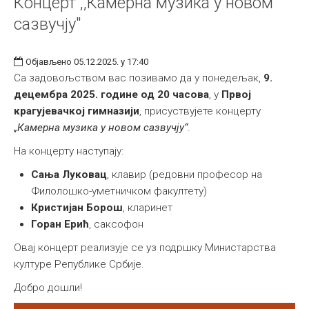
Концерт ,,Камерна музика у новом
сазвучју"
Објављено 05.12.2025. у 17:40
Са задовољством вас позивамо да у понедељак,
9.
децембра 2025. године од 20 часова
, у
Првој
крагујевачкој гимназији
, присуствујете концерту
„Камерна музика у новом сазвучју“
.
На концерту наступају:
Сања Луковац
, клавир (редовни професор на
Филолошко-уметничком факултету)
Кристијан Борош
, кларинет
Горан Ерић
, саксофон
Овај концерт реализује се уз подршку Министарства
културе Републике Србије.
Добро дошли!