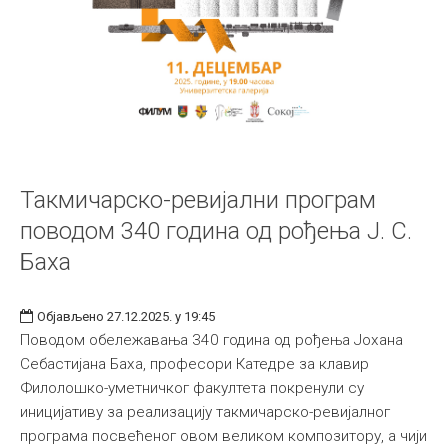
Такмичарско-ревијални програм
поводом 340 година од рођења Ј. С.
Баха
Објављено 27.12.2025. у 19:45
Поводом обележавања 340 година од рођења Јохана
Себастијана Баха, професори Катедре за клавир
Филолошко-уметничког факултета покренули су
иницијативу за реализацију такмичарско-ревијалног
програма посвећеног овом великом композитору, а чији