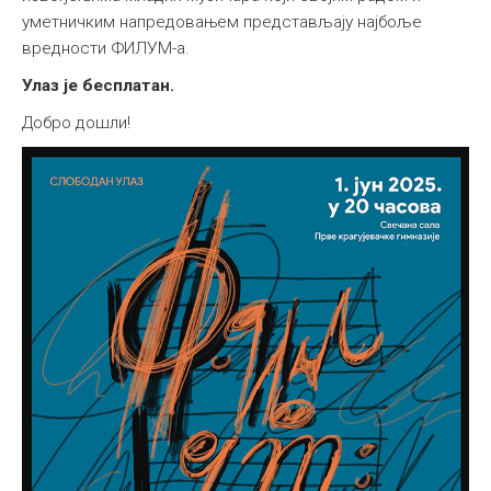
уметничким напредовањем представљају најбоље
вредности ФИЛУМ-а.
Улаз је бесплатан.
Добро дошли!