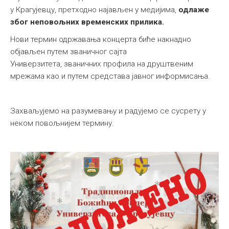
у Крагујевцу, претходно најављен у медијима,
одлаже
због неповољних временских прилика.
Нови термин одржавања концерта биће накнадно
објављен путем званичног сајта
Универзитета, званичних профила на друштвеним
мрежама као и путем средстава јавног информисања.
Захваљујемо на разумевању и радујемо се сусрету у
неком повољнијем термину.