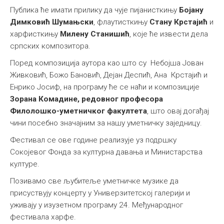
Публика ће имати прилику да чује пијанисткињу
Бојану
Димковић Шумањски
, флаутисткињу
Стану Крстајић
и
харфисткињу
Милену Станишић
, које ће извести дела
српских композитора.
Поред композиција аутора као што су Небојша Јован
Живковић, Божо Бановић, Дејан Деспић, Ана Крстајић и
Енрико Јосиф, на програму ће се наћи и композиције
Зорана Комадине, редовног професора
Филолошко-уметничког факултета
, што овај догађај
чини посебно значајним за нашу уметничку заједницу.
Фестивал се ове године реализује уз подршку
Сокојевог Фонда за културна давања и Министарства
културе.
Позивамо све љубитеље уметничке музике да
присуствују концерту у Универзитетској галерији и
уживају у изузетном програму 24. Међународног
фестивала харфе.