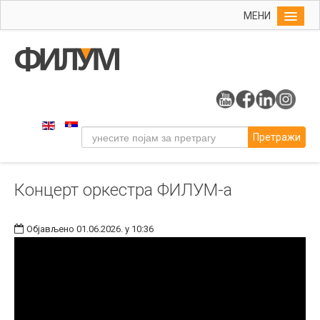
МЕНИ
Почетна
Упис
ФИЛУМ
Студије
Претражи
Наука
Уметност
Концерт оркестра ФИЛУМ-а
Музичка уметност
Примењена и ликовна уметност
Објављено 01.06.2026. у 10:36
Галерија
Издаваштво
Библиотека
Студенти