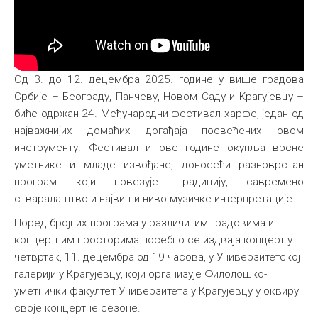
Од 3. до 12. децембра 2025. године у више градова
Србије – Београду, Панчеву, Новом Саду и Крагујевцу –
биће одржан 24. Међународни фестивал харфе, један од
најважнијих домаћих догађаја посвећених овом
инструменту. Фестивал и ове године окупља врсне
уметнике и младе извођаче, доносећи разноврстан
програм који повезује традицију, савремено
стваралаштво и највиши ниво музичке интерпретације.
Поред бројних програма у различитим градовима и
концертним просторима посебно се издваја концерт у
четвртак, 11. децембра од 19 часова, у Универзитетској
галерији у Крагујевцу, који организује Филолошко-
уметнички факултет Универзитета у Крагујевцу у оквиру
своје концертне сезоне.