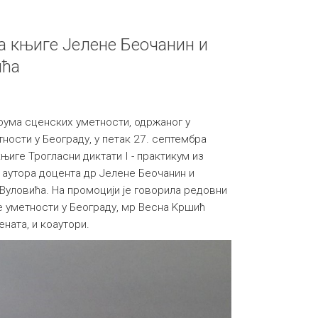
 књиге Јелене Беочанин и
ића
рума сценских уметности, одржаног у
ности у Београду, у петак 27. септембра
њиге Трогласни диктати I - практикум из
 аутора доцента др Јелене Беочанин и
Вуловића. На промоцији је говорила редовни
 уметности у Београду, мр Весна Kршић
ената, и коаутори.