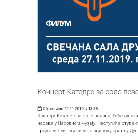
Концерт Катедре за соло пев
Објављено 22.11.2019. у 13:38
Концерт Катедре за соло певање биће одржан
часова у Народном музеју. Наступиће студен
Трајковић Биџовски уз клавирску пратњу Ду