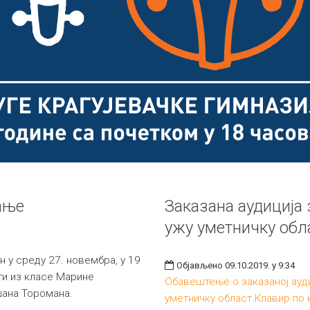
ање
Заказана аудиција 
ужу уметничку обл
 у среду 27. новембра, у 19
Објављено 09.10.2019. у 9:34
ти из класе Марине
Обавештење о заказаној ауди
шана Торомана.
уметничку област Клавир по 