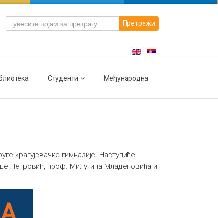
Претражи
блиотека
Студенти
Међународна
уге крагујевачке гимназије. Наступиће
ше Петровић, проф. Милутина Младеновића и