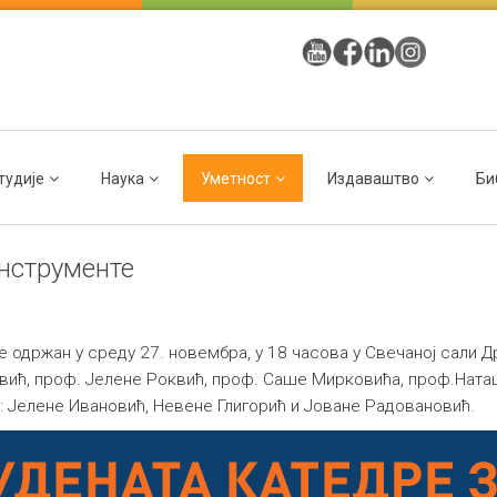
тудије
Наука
Уметност
Издаваштво
Би
инструменте
 одржан у среду 27. новембра, у 18 часова у Свечаној сали Др
вић, проф. Јелене Роквић, проф. Саше Мирковића, проф.
Ната
: Јелене Ивановић, Невене Глигорић и Јоване Радовановић.