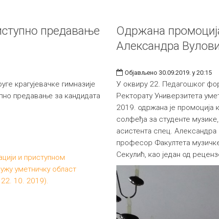
иступно предавање
Одржана промоција
Александра Вулов
Објављено 30.09.2019. у 20:15
руге крагујевачке гимназије
У оквиру 22. Педагошког фо
упно предавање за кандидата
Ректорату Универзитета умет
2019. одржана је промоција к
солфеђа за студенте музике,
асистента спец. Александра 
професор Факултета музичке
Секулић, као један од реценз
ацији и приступном
ужу уметничку област
22. 10. 2019).