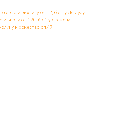
 клавир и виолину on.12, бр.1 у Де-дуру
р и виолу оп.120, бр.1 у еф-молу
виолину и оркестар оп.47