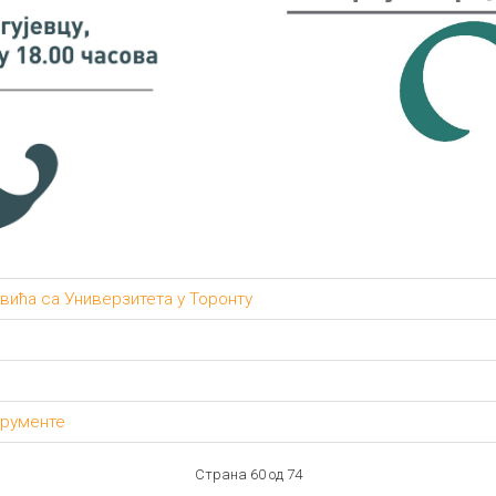
вића са Универзитета у Торонту
трументе
Страна 60 од 74