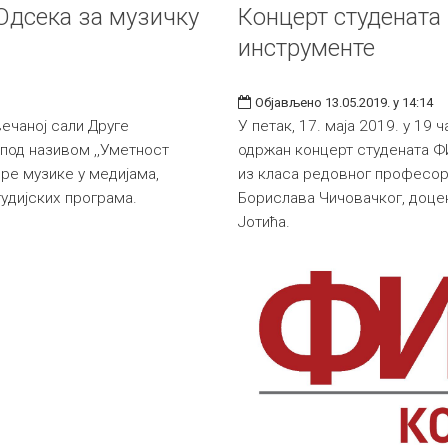
 Одсека за музичку
Концерт студената
инструменте
Објављено 13.05.2019. у 14:14
Свечаној сали Друге
У петак, 17. маја 2019. у 19 
 под називом ,,Уметност
одржан концерт студената Ф
дре музике у медијама,
из класа редовног професо
тудијских програма.
Борислава Чичовачког, доце
Јотића.