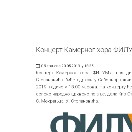
Концерт Камерног хора ФИЛ
Објављено 20.05.2019. у 18:25
Концерт Камерног хора ФИЛУМ-а, под ди
Степановића, биће одржан у Саборној цркви у
2019. године у 18.00 часова. На концерту 
српско народно црквено појање, дела Кир Сте
С. Мокрањца, У. Степановића.