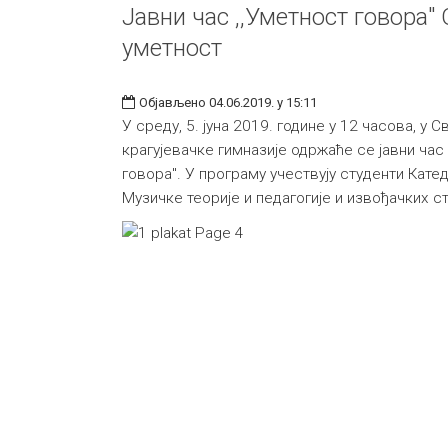
Јавни час ,,Уметност говора"
уметност
Објављено 04.06.2019. у 15:11
У среду, 5. јуна 2019. године у 12 часова, у 
крагујевачке гимназије одржаће се јавни час
говора". У програму учествују студенти Кате
Музичке теорије и педагогије и извођачких с