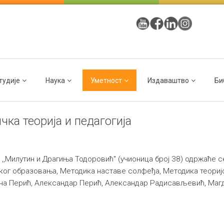
тудије
Наука
Уметност
Издаваштво
Би
чка теорија и педагогија
и ,,Милутин и Драгиња Тодоровић" (учионица број 38) одржаће с
ког образовања, Методика наставе солфеђа, Методика теоријс
ена Перић, Александар Перић, Александар Радисављевић, Маг