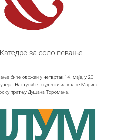
 Катедре за соло певање
ње биће одржан у четвртак 14. маја, у 20
музеја. Наступиће студенти из класе Марине
ирску пратњу Душана Торомана.