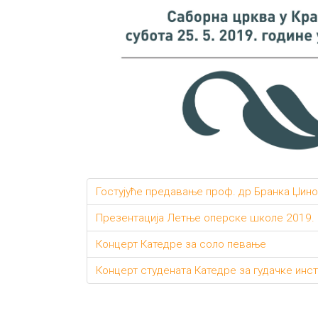
Гостујуће предавање проф. др Бранка Џино
Презентација Летње оперске школе 2019.
Концерт Катедре за соло певање
Концерт студената Катедре за гудачке инс