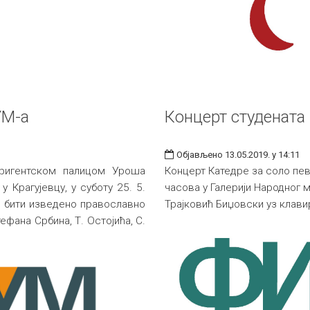
УМ-а
Концерт студената
Објављено 13.05.2019. у 14:11
ригентском палицом Уроша
Концерт Катедре за соло пева
 Крагујевцу, у суботу 25. 5.
часова у Галерији Народног 
ће бити изведено православно
Трајковић Биџовски уз клав
фана Србина, Т. Остојића, С.