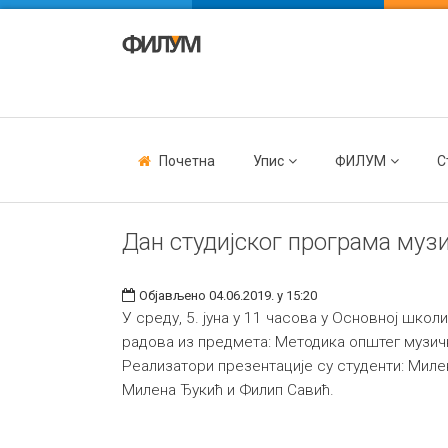
Почетна
Упис
ФИЛУМ
С
Дан студијског програма музи
Објављено 04.06.2019. у 15:20
У среду, 5. јуна у 11 часова у Основној школ
радова из предмета: Методика општег музич
Реализатори презентације су студенти: Мил
Милена Ђукић и Филип Савић.