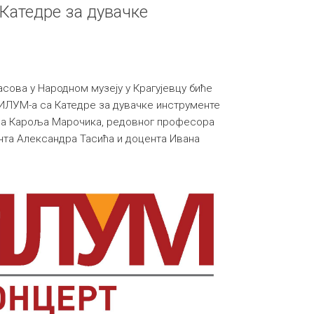
 Катедре за дувачке
часова у Народном музеју у Крагујевцу биће
ИЛУМ-а са Катедре за дувачке инструменте
ра Кароља Марочика, редовног професора
нта Александра Тасића и доцента Ивана