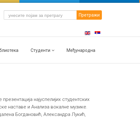
Претражи
блиотека
Студенти
Међународна
е презентација најуспелијих студентских
ке наставе и Анализа вокалне музике.
далена Богдановић, Александра Лукић,