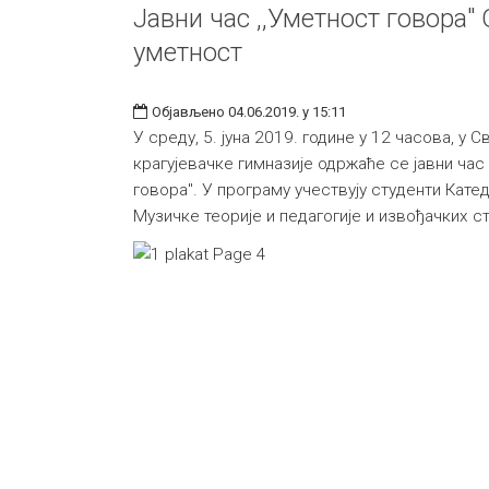
Јавни час ,,Уметност говора"
уметност
Објављено 04.06.2019. у 15:11
У среду, 5. јуна 2019. године у 12 часова, у 
крагујевачке гимназије одржаће се јавни час
говора". У програму учествују студенти Кате
Музичке теорије и педагогије и извођачких с