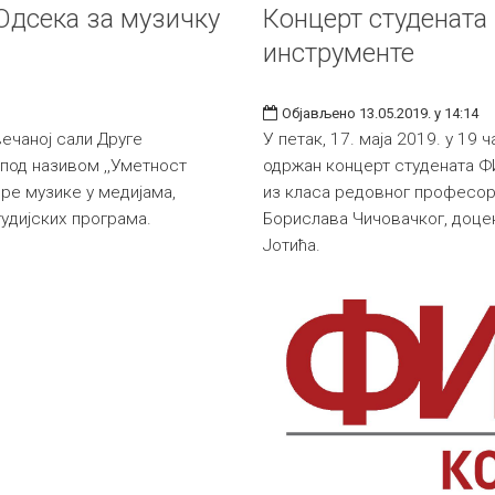
 Одсека за музичку
Концерт студената
инструменте
Објављено 13.05.2019. у 14:14
Свечаној сали Друге
У петак, 17. маја 2019. у 19 
 под називом ,,Уметност
одржан концерт студената Ф
дре музике у медијама,
из класа редовног професо
тудијских програма.
Борислава Чичовачког, доце
Јотића.