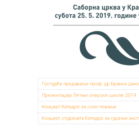
Гостујуће предавање проф. др Бранка Џино
Презентација Летње оперске школе 2019.
Концерт Катедре за соло певање
Концерт студената Катедре за гудачке инс