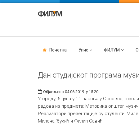
Почетна
Упис
ФИЛУМ
С
Дан студијског програма музи
Објављено 04.06.2019. у 15:20
У среду, 5. јуна у 11 часова у Основној школ
радова из предмета: Методика општег музич
Реализатори презентације су студенти: Мил
Милена Ђукић и Филип Савић.