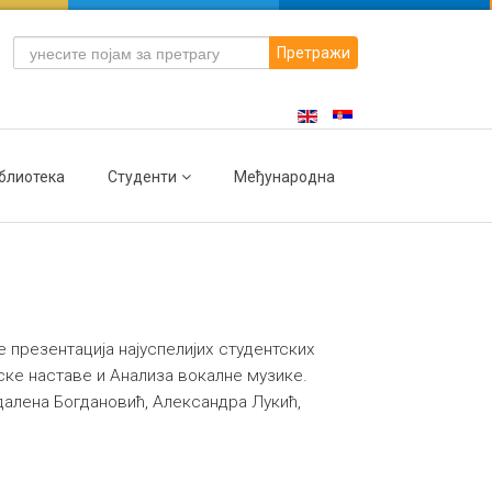
Претражи
блиотека
Студенти
Међународна
е презентација најуспелијих студентских
ке наставе и Анализа вокалне музике.
далена Богдановић, Александра Лукић,