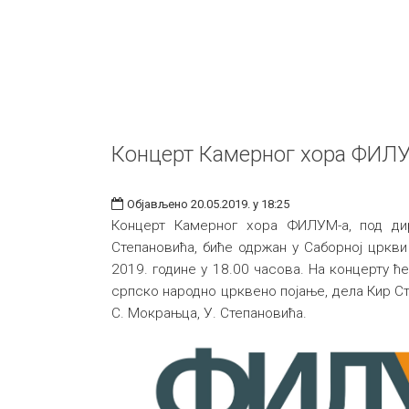
Концерт Камерног хора ФИЛ
Објављено 20.05.2019. у 18:25
Концерт Камерног хора ФИЛУМ-а, под ди
Степановића, биће одржан у Саборној цркви у
2019. године у 18.00 часова. На концерту 
српско народно црквено појање, дела Кир Сте
С. Мокрањца, У. Степановића.