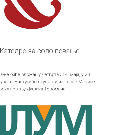
 Катедре за соло певање
ње биће одржан у четвртак 14. маја, у 20
музеја. Наступиће студенти из класе Марине
ирску пратњу Душана Торомана.