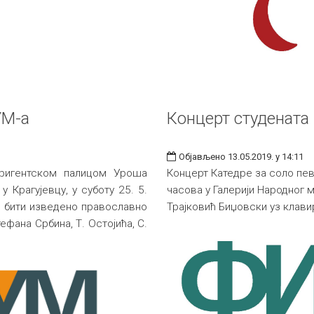
УМ-а
Концерт студената
Објављено 13.05.2019. у 14:11
ригентском палицом Уроша
Концерт Катедре за соло пева
 Крагујевцу, у суботу 25. 5.
часова у Галерији Народног 
ће бити изведено православно
Трајковић Биџовски уз клав
фана Србина, Т. Остојића, С.