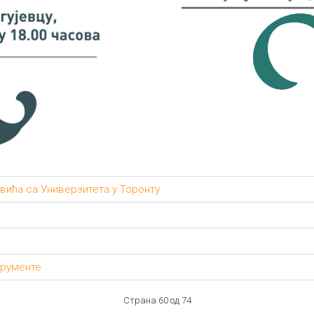
вића са Универзитета у Торонту
трументе
Страна 60 од 74