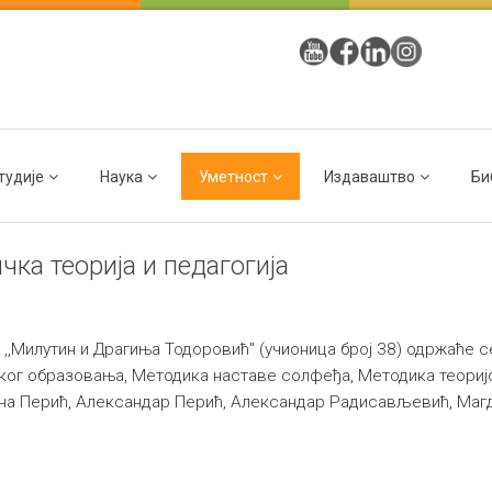
тудије
Наука
Уметност
Издаваштво
Би
чка теорија и педагогија
и ,,Милутин и Драгиња Тодоровић" (учионица број 38) одржаће с
ког образовања, Методика наставе солфеђа, Методика теоријс
ена Перић, Александар Перић, Александар Радисављевић, Маг