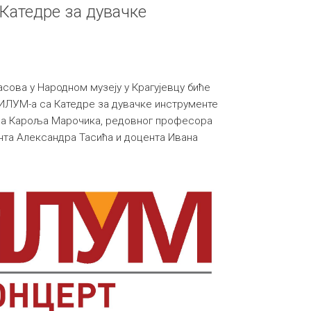
 Катедре за дувачке
часова у Народном музеју у Крагујевцу биће
ИЛУМ-а са Катедре за дувачке инструменте
ра Кароља Марочика, редовног професора
нта Александра Тасића и доцента Ивана