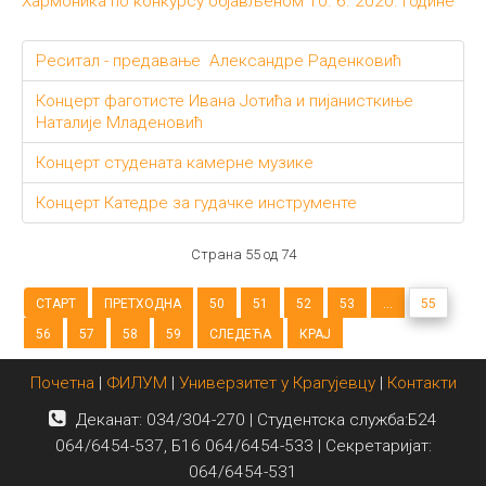
Хармоника по конкурсу објављеном 10. 6. 2020. године
Реситал - предавање Александре Раденковић
Концерт фаготисте Ивана Јотића и пијанисткиње
Наталије Младеновић
Концерт студената камерне музике
Концерт Катедре за гудачке инструменте
Страна 55 од 74
СТАРТ
ПРЕТХОДНА
50
51
52
53
...
55
56
57
58
59
СЛЕДЕЋА
КРАЈ
Почетна
|
ФИЛУМ
|
Универзитет у Крагујевцу
|
Контакти
Деканат: 034/304-270 | Студентска служба:Б24
064/6454-537, Б16 064/6454-533 | Секретаријат:
064/6454-531