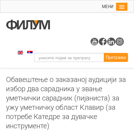
МЕНИ
Почетна
Упис
ФИЛУМ
Студије
Претражи
Наука
Уметност
Обавештење о заказаној аудицији за
Музичка уметност
избор два сарадника у звање
Примењена и ликовна уметност
уметнички сарадник (пијаниста) за
Галерија
ужу уметничку област Клавир (за
Издаваштво
потребе Катедре за дувачке
Библиотека
инструменте)
Студенти