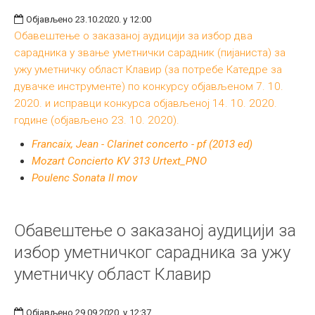
Међународна
Објављено 23.10.2020. у 12:00
Обавештење о заказаној аудицији за избор два
сарадника у звање уметнички сарадник (пијаниста) за
ужу уметничку област Клавир (за потребе Катедре за
дувачке инструменте) по конкурсу објављеном 7. 10.
2020. и исправци конкурса објављеној 14. 10. 2020.
године (објављено 23. 10. 2020).
Francaix, Jean - Clarinet concerto - pf (2013 ed)
Mozart Concierto KV 313 Urtext_PNO
Poulenc Sonata II mov
Обавештење о заказаној аудицији за
избор уметничког сарадника за ужу
уметничку област Клавир
Објављено 29.09.2020. у 12:37