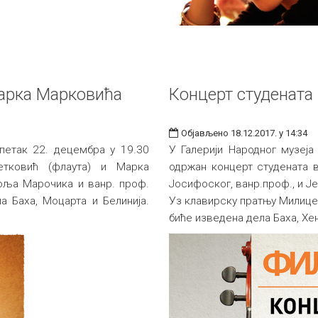
арка Марковића
Концерт студената
Објављено 18.12.2017. у 14:34
 петак 22. децембра у 19.30
У Галерији Народног музеја
тковић (флаута) и Марка
одржан концерт студената в
роља Марочика и ванр. проф.
Јосифоског, ванр.проф., и Ј
а Баха, Моцарта и Белинија.
Уз клавирску пратњу Милице
биће изведена дела Баха, Хе