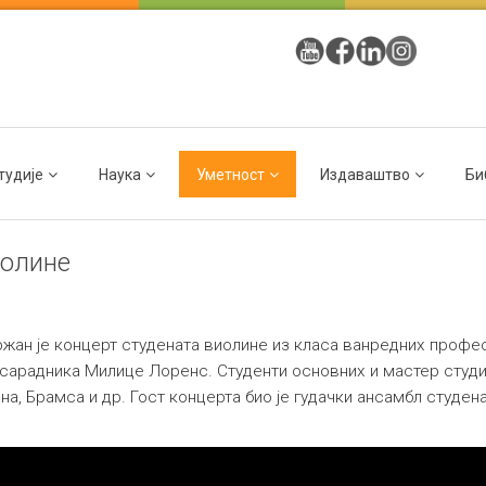
тудије
Наука
Уметност
Издаваштво
Би
иолине
држан је концерт студената виолине из класа ванредних проф
арадника Милице Лоренс. Студенти основних и мастер студија
а, Брамса и др. Гост концерта био је гудачки ансамбл студенат