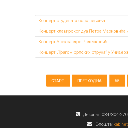
Концерт студената соло певања
Концерт клавирског дуа Петра Марковића 
Концерт Александре Раденковић
Концерт „Трагом српских струна” у Универз
СТАРТ
ПРЕТХОДНА
65
Деканат: 034/304-270
E-пошта:
kabinet