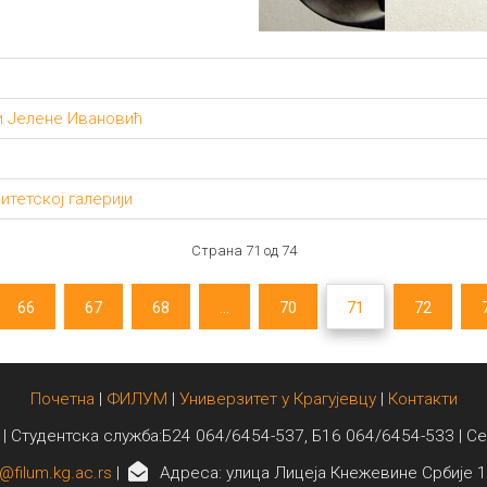
и Јелене Ивановић
итетској галерији
Страна 71 од 74
66
67
68
...
70
71
72
Почетна
|
ФИЛУМ
|
Универзитет у Крагујевцу
|
Контакти
 | Студентска служба:Б24 064/6454-537, Б16 064/6454-533 | С
@filum.kg.ac.rs
|
Адреса: улица Лицеја Кнежевине Србије 1