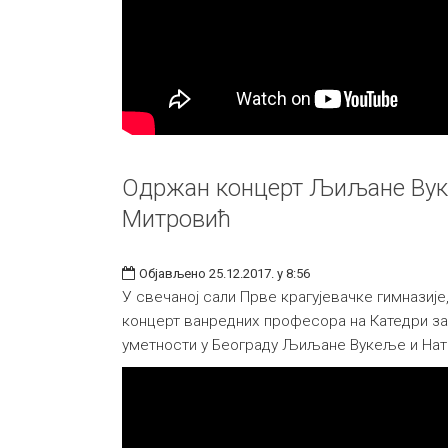
Одржан концерт Љиљане Вук
Митровић
Објављено 25.12.2017. у 8:56
У свечаној сали Прве крагујевачке гимназије
концерт ванредних професора на Катедри за
уметности у Београду Љиљане Вукеље и На