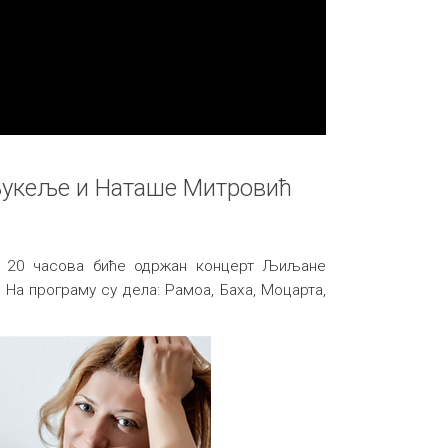
укеље и Наташе Митровић
у 20 часова биће одржан концерт Љиљане
На програму су дела: Рамоа, Баха, Моцарта,