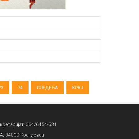
73
74
СЛЕДЕЋА
КРАЈ
екретаријат: 064/6454-531
А, 34000 Крагујевац