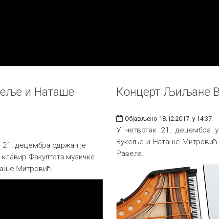
еље и Наташе
Концерт Љиљане В
Објављено 18.12.2017. у 14:37
У четвртак 21. децембра 
Вукеље и Наташе Митровић. 
, 21. децембра одржан је
Равела.
 клавир Факултета музичке
таше Митровић.