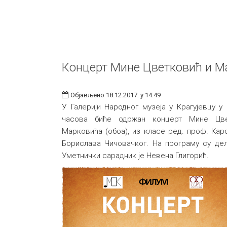
Концерт Мине Цветковић и М
Објављено 18.12.2017. у 14:49
У Галерији Народног музеја у Крагујевцу у
часова биће одржан концерт Мине Цве
Марковића (обоа), из класе ред. проф. Ка
Борислава Чичовачког. На програму су дел
Уметнички сарадник је Невена Глигорић.