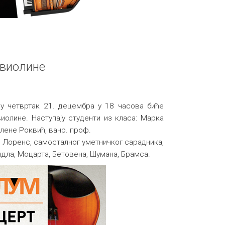
 виолине
 у четвртак 21. децембра у 18 часова биће
иолине. Наступају студенти из класа: Марка
елене Роквић, ванр. проф.
 Лоренс, самосталног уметничког сарадника,
ндла, Моцарта, Бетовена, Шумана, Брамса.