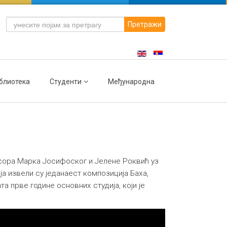
Претражи
блиотека
Студенти
Међународна
есора Марка Јосифоског и Јелене Роквић уз
 извели су једанаест композиција Баха,
а прве године основних студија, који је