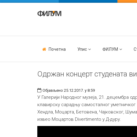
Почетна
Упис
ФИЛУМ
С
Одржан концерт студената в
Објављено 25.12.2017. у 8:59
У Галерији Народног музеја, 21. децембра о
клавирску сарадњу самосталног уметничког с
Хендла, Моцарта, Бетовена, Чајковског, Шуман
извео Моцартов Divertimento у Д-дуру.