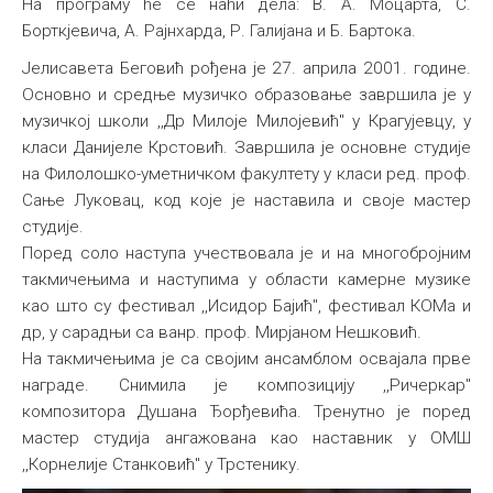
На програму ће се наћи дела: В. A. Moцарта, С.
Борткјевича, А. Рајнхарда, Р. Галијана и Б. Бартока.
Јелисавета Беговић рођена је 27. априла 2001. године.
Основно и средње музичко образовање завршила је у
музичкој школи ,,Др Милоје Милојевић" у Крагујевцу, у
класи Данијеле Крстовић. Завршила је основне студије
нa Филолошко-уметничком факултету у класи ред. проф.
Сање Луковац, код које је наставила и своје мастер
студије.
Поред соло наступа учествовала је и на многобројним
такмичењима и наступима у области камерне музике
као што су фестивал ,,Исидор Бајић", фестивал КОМа и
др, у сарадњи са ванр. проф. Мирјаном Нешковић.
На такмичењима је са својим ансамблом освајала прве
награде. Снимила је композицију ,,Ричеркар"
композитора Душана Ђорђевића. Тренутно је поред
мастер студија ангажована као наставник у ОМШ
,,Корнелије Станковић" у Трстенику.