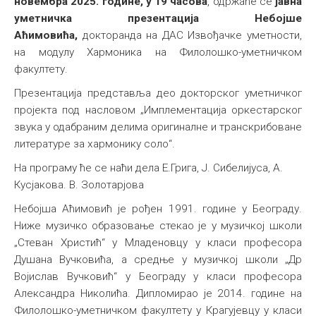
новембра 2025. године, у 19 часова
, одржаће се
јавна
уметничка презентација Небојше
Аћимовића,
докторанда на ДАС Извођачке уметности,
на модулу Хармоника на Филолошко-уметничком
факултету.
Презентација представља део докторског уметничког
пројекта под насловом „Имплементација оркестарског
звука у одабраним делима оригиналне и транскрибоване
литературе за хармонику соло“.
На програму ће се наћи дела Е.Грига, Ј. Сибелијуса, А.
Кусјакова. В. Золотарјова
Небојша Аћимовић је рођен 1991. године у Београду.
Ниже музичко образовање стекао је у музичкој школи
„Стеван Христић“ у Младеновцу у класи професора
Душана Вучковића, а средње у музичкој школи „Др
Војислав Вучковић“ у Београду у класи професора
Александра Николића. Дипломирао је 2014. године на
Филолошко-уметничком факултету у Крагујевцу у класи