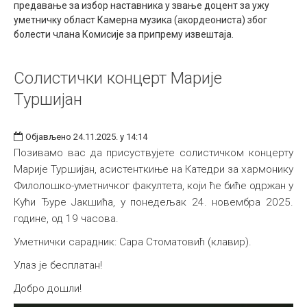
предавање за избор наставника у звање доцент за ужу
Међународна
уметничку област Камерна музика (акордеониста) због
болести члана Комисије за припрему извештаја.
Солистички концерт Марије
Туршијан
Објављено 24.11.2025. у 14:14
Позивамо вас да присуствујете солистичком концерту
Марије Туршијан, асистенткиње на Катедри за хармонику
Филолошко-уметничког факултета, који ће биће одржан у
Кући Ђуре Јакшића, у понедељак 24. новембра 2025.
године, од 19 часова.
Уметнички сарадник: Сара Стоматовић (клавир).
Улаз је бесплатан!
Добро дошли!