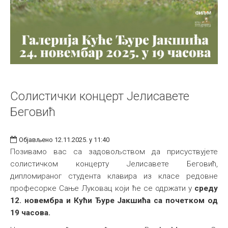
Солистички концерт Јелисавете
Беговић
Објављено 12.11.2025. у 11:40
Позивамо вас са задовољством да присуствујете
солистичком концерту Јелисавете Беговић,
дипломираног студента клавира из класе редовне
професорке Сање Луковац који ће се одржати у
среду
12. новембра и Кући Ђуре Јакшића са почетком од
19 часова.