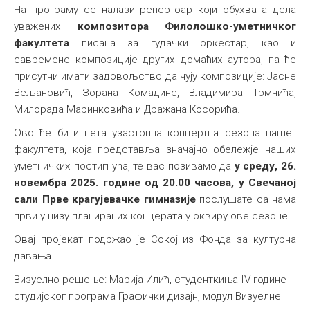
На програму се налази репертоар који обухвата дела
уважених
композитора Филолошко-уметничког
факултета
писана за гудачки оркестар, као и
савремене композиције других домаћих аутора, па ће
присутни имати задовољство да чују композиције: Јасне
Вељановић, Зорана Комадине, Владимира Трмчића,
Милорада Маринковића и Дражана Косорића.
Ово ће бити пета узастопна концертна сезона нашег
факултета, која представља значајно обележје наших
уметничких постигнућа, те вас позивамо да
у
среду, 26.
новембра 2025. године од 20.00 часова, у Свечаној
сали Прве крагујевачке гимназије
послушате са нама
први у низу планираних концерата у оквиру ове сезоне.
Овај пројекат подржао је Сокој из Фонда за културна
давања.
Визуелно решење: Марија Илић, студенткиња IV године
студијског програма Графички дизајн, модул Визуелне