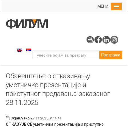
МЕНИ
Почетна
Упис
ФИЛУМ
Студије
Претражи
Наука
Уметност
Обавештење о отказивању
Музичка уметност
уметничке презентације и
Примењена и ликовна уметност
приступног предавања заказаног
Галерија
28.11.2025
Издаваштво
Библиотека
Објављено 27.11.2025. у 14:41
ОТКАЗУЈЕ СЕ
уметничка презентација и приступно
Студенти