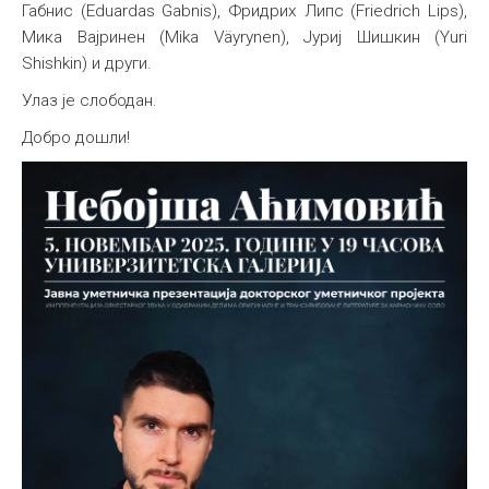
Габнис (Eduardas Gabnis), Фридрих Липс (Friedrich Lips),
Мика Вајринен (Mika Väyrynen), Јуриј Шишкин (Yuri
Shishkin) и други.
Улаз је слободан.
Добро дошли!