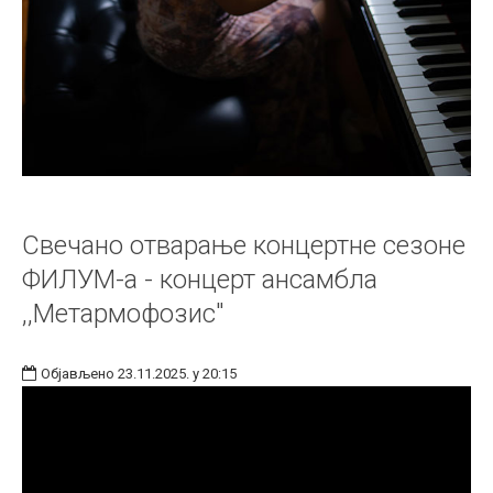
Свечано отварање концертне сезоне
ФИЛУМ-а - концерт ансамбла
,,Метармофозис"
Објављено 23.11.2025. у 20:15