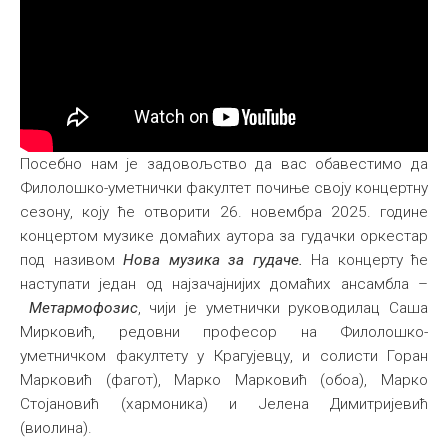
Посебно нам је задовољство да вас обавестимо да
Филолошко-уметнички факултет почиње своју концертну
сезону, коју ће отворити 26. новембра 2025. године
концертом музике домаћих аутора за гудачки оркестар
под називом
Нова музика за гудаче.
На концерту ће
наступати један од најзачајнијих домаћих ансамбла –
Метармофозис
, чији је уметнички руководилац Саша
Мирковић, редовни професор на Филолошко-
уметничком факултету у Крагујевцу, и солисти Горан
Марковић (фагот), Марко Марковић (обоа), Марко
Стојановић (хармоника) и Јелена Димитријевић
(виолина).