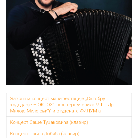
Завршни концерт манифестације „Октобру
хододарје – ОКТОХ“ - концерт ученика МШ ,, Др
Милоје Милојевић" и студената ФИЛУМ-а
Концерт Саше Туцаковића (клавир)
Концерт Павла Добића (клавир)