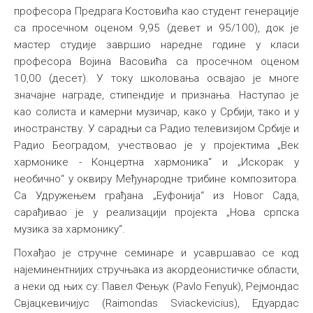
професора Предрага Костовића као студент генерације
са просечном оценом 9,95 (девет и 95/100), док је
мастер студије завршио наредне године у класи
професора Војина Васовића са просечном оценом
10,00 (десет). У току школовања освајао је многе
значајне награде, стипендије и признања. Наступао је
као солиста и камерни музичар, како у Србији, тако и у
иностранству. У сарадњи са Радио телевизијом Србије и
Радио Београдом, учествовао је у пројектима „Век
хармонике - Концертна хармоника“ и „Искорак у
необично“ у оквиру Међународне трибине композитора.
Са Удружењем грађана „Еуфонија“ из Новог Сада,
сарађивао је у реализацији пројекта „Нова српска
музика за хармонику“.
Похађао је стручне семинаре и усавршавао се код
најеминентнијих стручњака из акордеонистичке области,
а неки од њих су: Павел Фењук (Pavlo Fenyuk), Рејмондас
Свјацкевичијус (Raimondas Sviackevicius), Едуардас