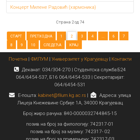
Концерт Милене Радовић (хармоника)
Страна 2 од 74
СТАРТ
ПРЕТХОДНА
1
2
3
4
...
6
7
8
9
10
СЛЕДЕЋА
КРАЈ
Почетна
|
ФИЛУМ
|
Универзитет у Крагујевцу
|
Контакти
Деканат: 034/304-270 | Студентска служба:Б24
064/6454-537, Б16 064/6454-533 | Секретаријат:
064/6454-531
E-пошта:
kabinet@filum.kg.ac.rs
|
Адреса: улица
Лицеја Кнежевине Србије 1А, 34000 Крагујевац
Број жиро рачуна: 840-0000032744845-15
позив на број за филологију: 742317-01
позив на број за музику: 742317- 02
позив на број за примењену: 742317-03