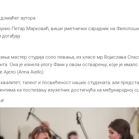
 домаћег аутора
унио Петар Марковић, виши уметнички сарадник на Филолошко-
догађају.
иња мастер студија соло певања, из класе мр Војислава Спас
а. Она је изнела улогу Фани у овом остварењу, које је имало 
Ајело (Anna Aiello).
 квалитет, талент и посвећеност наших студената, али предст
нтима ка постизању изузетних достигнућа на међународној с
а!