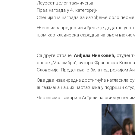
Лауреат целог такмичења
Прва награда у 4. категорији
Специјална награда за извођење соло песме
Њено изванредно извођење је додатно употп
њом као клавирска сарадња на овом важном 
Са друге стране,
Анђела Нинковић,
студентк
опере „Маломбра”, аутора Франческа Колосант
Словенија. Представа је била под режијом Ане 
Ова два изванредна достигнућа нагласила су
ангажмана наших наставника у подршци студе
Честитамо Тамари и Анђели на овим успесим