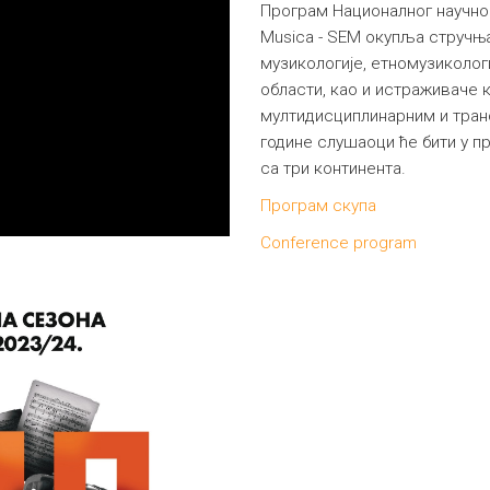
Програм Националног научног
Musica - SEM окупља стручња
музикологије, етномузикологи
области, као и истраживаче 
мултидисциплинарним и тра
године слушаоци ће бити у п
са три континента.
Програм скупа
Conference program