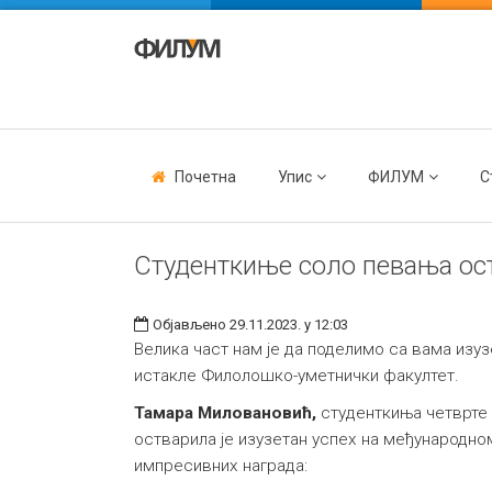
Почетна
Упис
ФИЛУМ
С
Студенткиње соло певања ост
Објављено 29.11.2023. у 12:03
Велика част нам је да поделимо са вама изуз
истакле Филолошко-уметнички факултет.
Тамара Миловановић,
студенткиња четврте 
остварила је изузетан успех на међународном
импресивних награда: