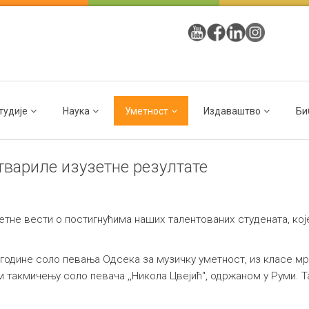
тудије
Наука
Уметност
Издаваштво
Би
вариле изузетне резултате
етне вести о постигнућима наших талентованих студената, које
године соло певања Одсека за музичку уметност, из класе мр
 такмичењу соло певача ,,Никола Цвејић", одржаном у Руми. Т