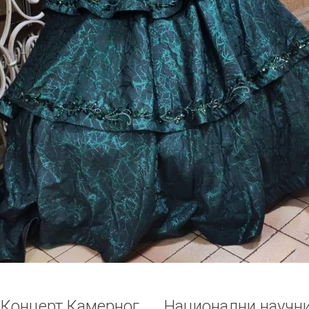
 Концерт Камерног
Национални научни