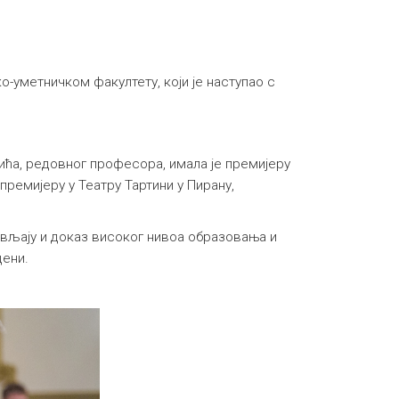
уметничком факултету, који је наступао с
ића, редовног професора, имала је премијеру
премијеру у Театру Тартини у Пирану,
ављају и доказ високог нивоа образовања и
цени.