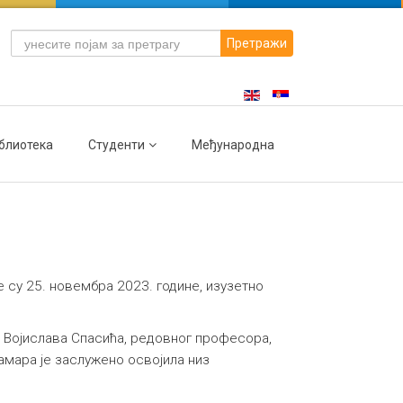
Претражи
блиотека
Студенти
Међународна
 су 25. новембра 2023. године, изузетно
 Војислава Спасића, редовног професора,
амара је заслужено освојила низ