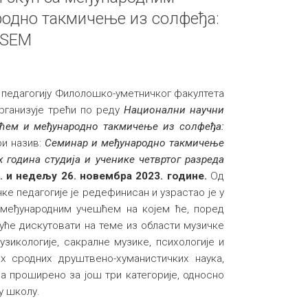
одно такмичење из солфеђа:
- SEM
и педагогију Филолошко-уметничког факултета
организује трећи по реду
Национални научни
ћем и међународно такмичење из солфеђа:
ри назив:
Семинар и међународно такмичење
 година студија и ученике четвртог разреда
. и недељу 26. новембра 2023. године.
Од
ке педагогије је редефинисан и узрастао је у
 међународним учешћем на којем ће, поред
гуће дискутовати на теме из области музичке
музикологије, сакралне музике, психологије и
х сродних друштвено-хуманистичких наука,
а проширено за још три категорије, односно
у школу.