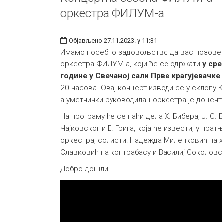
оркестра ФИЛУМ-а
Објављено 27.11.2023. у 11:31
Имамо посебно задовољство да вас позове
оркестра ФИЛУМ-а, који ће се одржати
у сре
године у Свечаној сали Прве крагујевачке
20 часова. Овај концерт изводи се у склопу
а уметнички руководилац оркестра је доцен
На програму ће се наћи дела Х. Бибера, Ј. С. Б
Чајковског и Е. Грига, која ће извести, у пра
оркестра, солисти: Надежда Миленковић на 
Славковић на контрабасу и Василиј Соколов
Добро дошли!