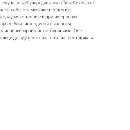
 скупа са међународним учешћем Scientia et
ке из области музичке педагогије,
је, музичке теорије и других сродних
који се баве интердисциплинарним,
нсдисциплинарним истраживањима. Ове
рилици да чују десет излагача из шест држава