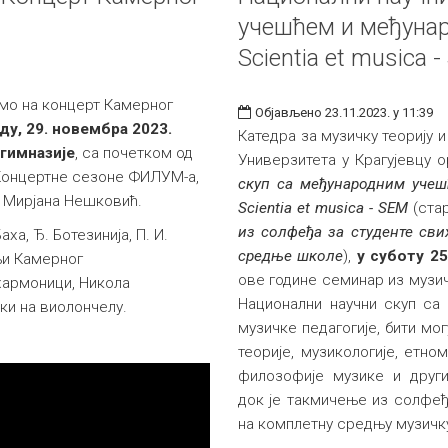
учешћем и међунар
Scientia et musica 
мо на концерт Камерног
Објављено 23.11.2023. у 11:39
ду, 29. новембра 2023.
Катедра за музичку теорију 
 гимназије
, са почетком од
Универзитета у Крагујевцу 
 Концертне сезоне ФИЛУМ-а,
скуп са међународним учеш
т Мирјанa Нешковић.
Scientia et musica - SEM
(ста
из солфеђа за студенте свих
аха, Ђ. Ботезинија, П. И.
средње школе
),
у суботу 25
тњи Камерног
ове године семинар из музич
хармоници, Никола
Национални научни скуп са
ски на виолончелу.
музичке педагогије, бити мо
теорије, музикологије, етно
филозофије музике и други
док је такмичење из солфеђ
на комплетну средњу музичк