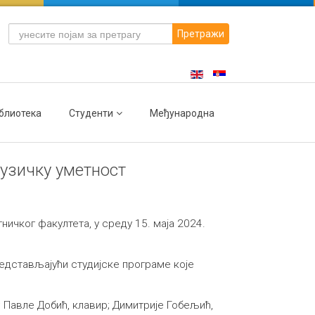
Претражи
блиотека
Студенти
Међународна
музичку уметност
чког факултета, у среду 15. маја 2024.
едстављајући студијске програме које
 Павле Добић, клавир; Димитрије Гобељић,