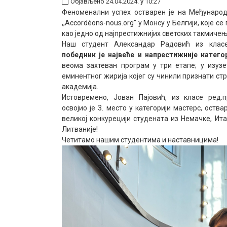
Објављено 24.04.2024. у 10:27
Феноменални успех остварен је на Међунаро
,,Accordéons-nous.org" у Монсу у Белгији, које 
као једно од најпрестижнијих светских такмичења
Наш студент Александар Радовић из клас
победник је највеће и напрестижније категор
веома захтеван програм у три етапе; у изузе
еминентног жирија којег су чинили признати ст
академија.
Истовремено, Јован Пајовић, из класе ред.
освојио је 3. место у категорији мастерс, ост
великој конкурецији студената из Немачке, Итал
Литваније!
Четитамо нашим студентима и наставницима!