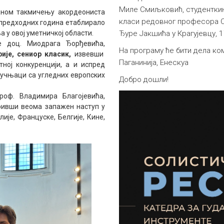
Миле Смиљковић, студенткињ
дном такмичењу акордеониста
класи редовног професора С
се предходних година етаблирало
 у овој уметничкој области.
Ђуре Јакшића у Крагујевцу, 1
е доц. Миодрага Ђорђевића,
На програму ће бити дела ком
ије, сениор класик,
извевши
Паганинија, Енескуа
тној конкуренцији, а и испред
ручњаци са угледних европских
Добро дошли!
проф. Владимира Благојевића,
варивши веома запажен наступ у
ије, Француске, Белгије, Кине,