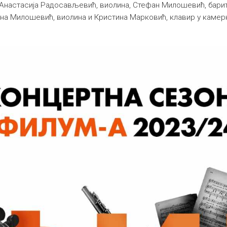
; Анастасија Радосављевић, виолина, Стефан Милошевић, бари
ена Милошевић, виолина и Кристина Марковић, клавир у камер