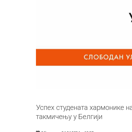
Успех студената хармонике 
такмичењу у Белгији