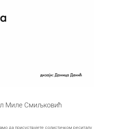
ал Миле Смиљковић
мо да присуствујете солистичком реситалу