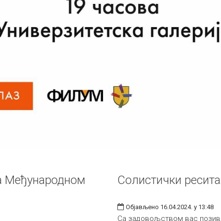
на Међународном
Солистички ресит
Објављено 16.04.2024. у 13:48
Са задовољством вас позива