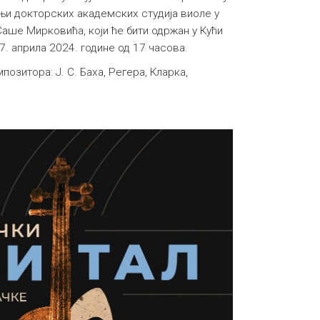
и докторских академских студија виоле у
аше Мирковића, који ће бити одржан у Кући
7. априла 2024. године од 17 часова.
позитора: Ј. С. Баха, Регера, Кларка,