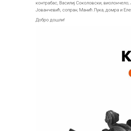
контрабас, Василиј Соколовски, виолончело
Јованчевић, сопран; Манић Лука, домра и Ел
Добро дошли!