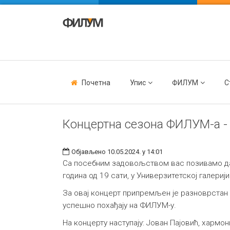
Почетна
Упис
ФИЛУМ
С
Концертна сезона ФИЛУМ-а - 
Објављено 10.05.2024. у 14:01
Са посебним задовољством вас позивамо да 
година од 19 сати, у Универзитетској галерији
За овај концерт припремљен је разноврстан 
успешно похађају на ФИЛУМ-у.
На концерту наступају: Јован Пајовић, харм