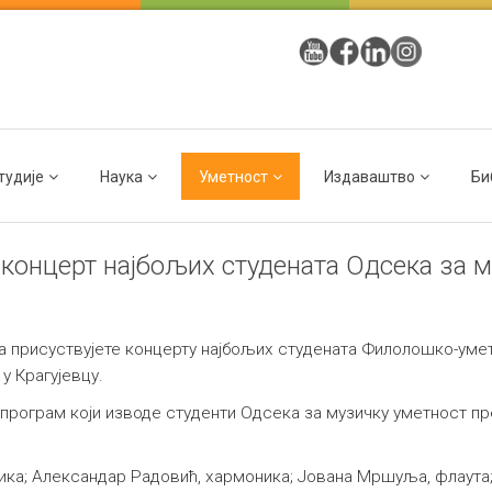
тудије
Наука
Уметност
Издаваштво
Би
концерт најбољих студената Одсека за 
присуствујете концерту најбољих студената Филолошко-уметни
 у Крагујевцу.
програм који изводе студенти Одсека за музичку уметност пр
оника; Александар Радовић, хармоника; Јована Мршуља, флаута;