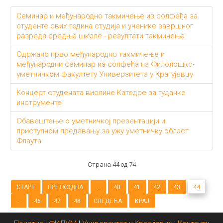
Семинар и међународно такмичење из солфеђа за
студенте свих година студија и ученике завршног
разреда средње школе - резултати такмичења
Одржано прво међународно такмичење и
међународни семинар из солфеђа на Филолошко-
уметничком факултету Универзитета у Крагујевцу
Концерт студената виолине Катедре за гудачке
инструменте
Обавештење о уметничкој презентацији и
приступном предавању за ужу уметничку област
Флаута
Страна 44 од 74
СТАРТ
ПРЕТХОДНА
...
40
41
42
43
44
...
46
47
48
СЛЕДЕЋА
КРАЈ