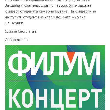
Јакшића у Крагујевцу, од 19 часова, биће одржан
концерт студената камерне музике. На концерту ће
наступити студенти из класе доцента Мирјане
Нешковић.
Улаз је бесплатан.
Добро дошли!