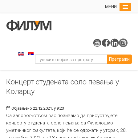
МЕНИ
Почетна
Упис
ФИЛУМ
Студије
Претражи
Наука
Уметност
Концерт студената соло певања у
Музичка уметност
Коларцу
Примењена и ликовна уметност
Галерија
Објављено 22.12.2021. у 9:23
Издаваштво
Са задовољством вас позивамо да присуствујете
концерту студената соло певања са Филолошко-
Библиотека
уметничког факултета, који ће се одржати у уторак, 28.
Студенти
децембра 2021, од 18 часова, у Галерији Коларца.