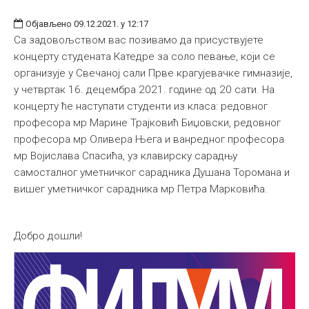
Објављено 09.12.2021. у 12:17
Са задовољством вас позивамо да присуствујете
концерту студената Катедре за соло певање, који се
организује у Свечаној сали Прве крагујевачке гимназије,
у четвртак 16. децембра 2021. године од 20 сати. На
концерту ће наступати студенти из класа: редовног
професора мр Марине Трајковић Биџовски, редовног
професора мр Оливера Њега и ванредног професора
мр Војислава Спасића, уз клавирску сарадњу
самосталног уметничког сарадника Душана Торомана и
вишег уметничког сарадника мр Петра Марковића.
Добро дошли!