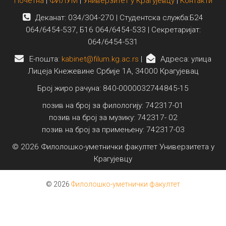
Почетна
|
ФИЛУМ
|
Универзитет у Крагујевцу
|
Контакти
Деканат: 034/304-270 | Студентска служба:Б24
064/6454-537, Б16 064/6454-533 | Секретаријат:
064/6454-531
E-пошта:
kabinet@filum.kg.ac.rs
|
Адреса: улица
Лицеја Кнежевине Србије 1А, 34000 Крагујевац
Број жиро рачуна: 840-0000032744845-15
позив на број за филологију: 742317-01
позив на број за музику: 742317- 02
позив на број за примењену: 742317-03
© 2026 Филолошко-уметнички факултет Универзитета у
Крагујевцу
© 2026
Филолошко-уметнички факултет