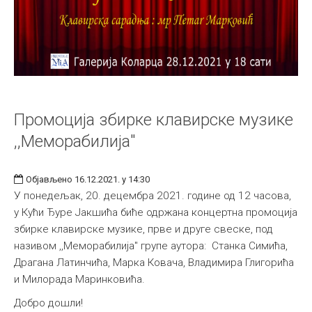
Промоција збирке клавирске музике
,,Меморабилија"
Објављено 16.12.2021. у 14:30
У понедељак, 20. децембра 2021. године од 12 часова,
у Кући Ђуре Јакшића биће одржана концертна промоција
збирке клавирске музике, прве и друге свеске, под
називом ,,Меморабилија" групе аутора: Станка Симића,
Драгана Латинчића, Марка Ковача, Владимира Глигорића
и Милорада Маринковића.
Добро дошли!