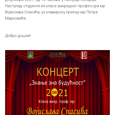
Наступају студенти из класе ванредног професора мр
Међународна
Војислава Спасића, уз клавирску пратњу мр Петра
Марковића.
Добро дошли!