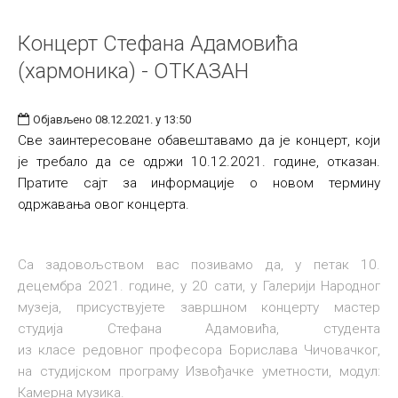
Концерт Стефана Адамовића
(хармоника) - ОТКАЗАН
Објављено 08.12.2021. у 13:50
Све заинтересоване обавештавамо да је концерт, који
је требало да се одржи 10.12.2021. године, отказан.
Пратите сајт за информације о новом термину
одржавања овог концерта.
Са задовољством вас позивамо да, у петак 10.
децембра 2021. године, у 20 сати, у Галерији Народног
музеја, присуствујете завршном концерту мастер
студија Стефана Адамовића, студента
из класе редовног професора Борислава Чичовачког,
на студијском програму Извођачке уметности, модул:
Камерна музика.