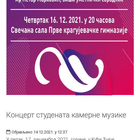
Концерт студената камерне музике
Објављено 14.12.2021. у 12:37
У петак, 17. децембра 2021. године, у Кући Ђуре