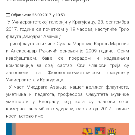
Објављено 26.09.2017. у 10:53
У Универзитетској галерији у Крагујевцу, 28. септембра
2017. године са почетком у 19 часова, наступиће Трио
флаута „Миодраг Азањац”.
Трио флаута који чине Сузана Марочик, Карољ Марочик
и Александар Ружичић основан је 2009 године. Осим
извођаштвом, баве се прерадом и издавањем
композиција за овај састав. Сви чланови трија су
запослени на Филолошко-уметничком факултету
Универзитета у Крагујевцу.
У част Миодрага Азањца, нашег великог флаутисте,
уметника и педагога, професора Факултета музичке
уметности у Београду, код кога су чланови овог
камерног ансамбла студирали, састав од 2017. године
носи његово име.