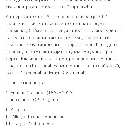
музичког романтизма Петра Стојановића.
Међународна
Клавирски квинтет Алтро сенсо основан је 2014.
године, и први је клавирски квинтет након дужег
времена у Србији са континуираним наступима. Квинтет
наступа на солистичким концертима, а одржава и
тематске и мултимедијалне пројекте посвећене деци.
Посебну пажњу поклањају наступима у хуманитарне
сврхе. Клавирски квинтет Алтро сенсо чине Наташа
Шпачек, Теа Петровић Балинт, Бојана Јовановић Јотић,
Јован Стојановић и Душан Кочишевић.
Програм концерта:
1. Enrique Granados (1867–1916)
Piano quintet OP 49, g-moll
I - Allegro
II - Allegretto quasi Andantino
III - Largo - Molto presto