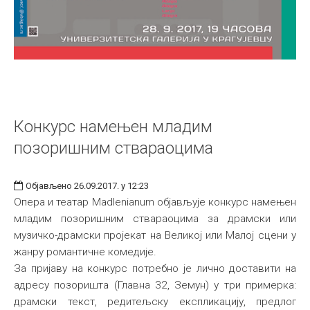
Конкурс намењен младим
позоришним ствараоцима
Објављено 26.09.2017. у 12:23
Опера и театар Madlenianum објављује конкурс намењен
младим позоришним ствараоцима за драмски или
музичко-драмски пројекат на Великој или Малој сцени у
жанру романтичне комедије.
За пријаву на конкурс потребно је лично доставити на
адресу позоришта (Главна 32, Земун) у три примерка:
драмски текст, редитељску експликацију, предлог