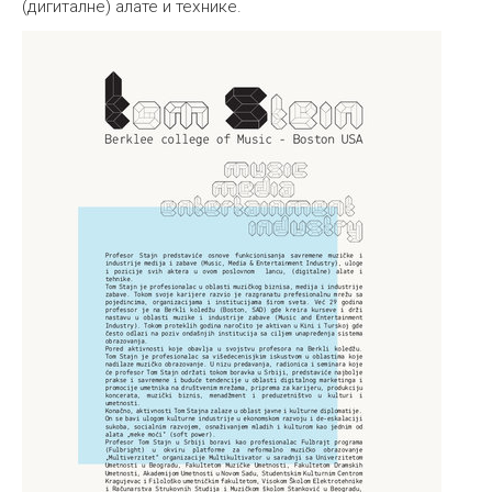
(дигиталне) алате и технике.