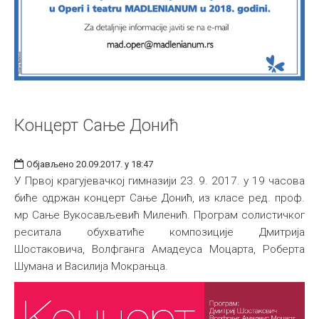
Концерт Сaње Донић
Објављено 20.09.2017. у 18:47
У Првој крагујевачкој гимназији 23. 9. 2017. у 19 часова
биће одржан концерт Сaње Донић, из класе ред. проф.
мр Сање Вукосављевић Миленић. Програм солистичког
реситала обухватиће композиције Дмитрија
Шостаковича, Волфганга Амадеуса Моцарта, Роберта
Шумана и Василија Мокрањца.