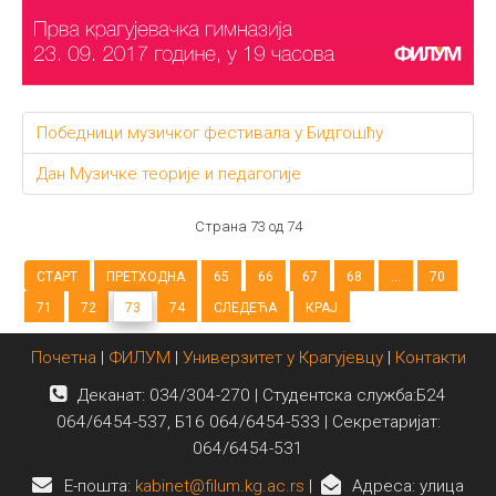
Победници музичког фестивала у Бидгошћу
Дан Музичке теорије и педагогије
Страна 73 од 74
СТАРТ
ПРЕТХОДНА
65
66
67
68
...
70
71
72
73
74
СЛЕДЕЋА
КРАЈ
Почетна
|
ФИЛУМ
|
Универзитет у Крагујевцу
|
Контакти
Деканат: 034/304-270 | Студентска служба:Б24
064/6454-537, Б16 064/6454-533 | Секретаријат:
064/6454-531
E-пошта:
kabinet@filum.kg.ac.rs
|
Адреса: улица