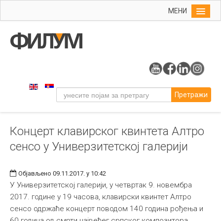
МЕНИ
Почетна
Упис
ФИЛУМ
Студије
Претражи
Наука
Уметност
Концерт клавирског квинтета Алтро
Музичка уметност
сенсо у Универзитетској галерији
Примењена и ликовна уметност
Галерија
Објављено 09.11.2017. у 10:42
Издаваштво
У Универзитетској галерији, у четвртак 9. новембра
2017. године у 19 часова, клавирски квинтет Алтро
Библиотека
сенсо одржаће концерт поводом 140 година рођења и
Студенти
60 година од смрти највећег српског композитора