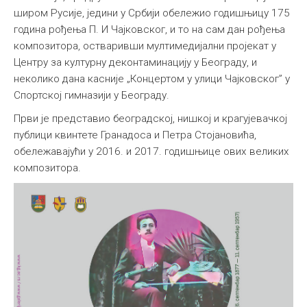
широм Русије, једини у Србији обележио годишњицу 175
година рођења П. И Чајковског, и то на сам дан рођења
композитора, остваривши мултимедијални пројекат у
Центру за културну деконтаминацију у Београду, и
неколико дана касније „Концертом у улици Чајковског” у
Спортској гимназији у Београду.
Први је представио београдској, нишкој и крагујевачкој
публици квинтете Гранадоса и Петра Стојановића,
обележавајући у 2016. и 2017. годишњице ових великих
композитора.