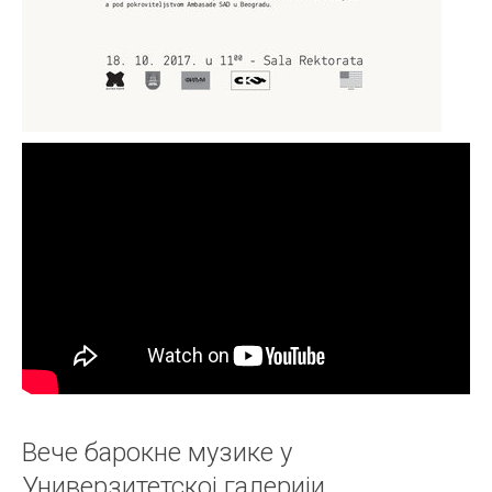
Вече барокне музике у
Универзитетској галерији