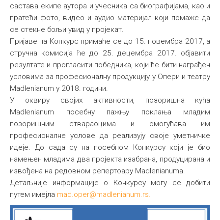
састава екипе аутора и учесника са биографијама, као и
пратећи фото, видео и аудио материjал који помаже да
се стeкне бољи увид у пројекат.
Пријаве на Конкурс примаће се до 15. новембра 2017, а
стручна комисија ће до 25. децембра 2017. објавити
резултате и прогласити победника, који ће бити награђен
условима за професионалну продукцију у Опери и театру
Madlenianum у 2018. години.
У оквиру својих активности, позоришна кућа
Madlenianum посебну пажњу поклања младим
позоришним ствараоцима и омогућава им
професионалне услове да реализују своје уметничке
идеје. До сада су на посебном Конкурсу који је био
намењен младима два пројекта изабрана, продуцирана и
извођена на редовном репертоару Madlenianuma.
Детаљније информације о Конкурсу могу се добити
путем имејла
mad.oper@madlenianum.rs
.