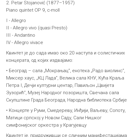
2. Petar Stojanović (1877–1957)
Piano quintet OP 9, c-moll
I - Allegro
II - Allegro vivo (quasi Presto)
III - Andantino
IV - Allegro vivace
Квинтет је до сада имао око 20 наступа и солистичких
концерата, од којих издвајамо:
• Београд – сала „Мокрањац”, енотека „Радо виолинс”,
Миксер хаус, „КЦ Лада”, Велика сала КНУ, Кућа Краља
Петра I, Дечји културни центар, Павиљон „Цвијета
Зузорић”, Музеј Народног позоришта, Свечана сала
Скупштине Града Београда, Народна библиотека Србије
• Концерте у Руми, Смедереву, Инђији, Ваљеву, Сопоту,
Матици српској у Новом Саду, Сали Нишког
симфонијског оркестра у Крагујевцу
Квинтет је, придруживши се сличним манифестацијама