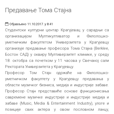
Предавање Тома Стајна
Објављено 11.10.2017. у 8:41
Студентски културни центар Крагујевац у сарадњи са
организацијом Мултикултиватор и Филолошко-
уметничким факултетом Универзитета у Крагујевцу
организује предавање професора Тома Стајна (Berklee,
Бостон САД) у оквиру Мултиверзитет клинике, у среду
18. октобра са почетком у 11 часова у Свечаној сали
Ректората Универзитета у Крагујевцу.
Професор Том Стајн одржаће на Филолошко-
уметничком факултету у Крагујевцу предавања у
области музичког бизниса, медија и индустрије забаве.
Професор Стајн представиће основе функционисања
савремене музичке индустрије и индустрије медија и
забаве (Music, Media & Entertainment Industry), улоге и
позиције свих актера у овом пословном ланцу,