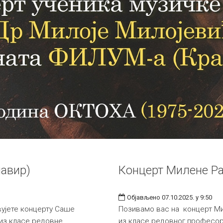
лавир)
Концерт Милене Ра
Објављено 07.10.2025. у 9:50
ујете концерту Саше
Позивамо вас на концерт М
 из класе редовне
из класе редовног професора