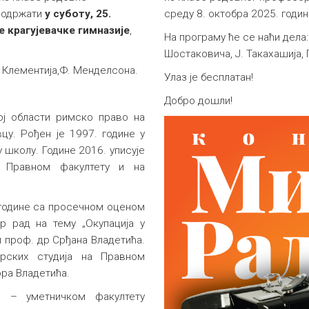
е одржати
у суботу, 25.
среду 8. октобра 2025. годин
е крагујевачке гимназије
,
На програму ће се наћи дела: Ј
Шостаковича, Ј. Такахашија, 
. Клементија,Ф. Менделсона.
Улаз је бесплатан!
Добро дошли!
ој области римско право на
цу. Рођен је 1997. године у
 школу. Године 2016. уписује
а Правном факултету и на
 године са просечном оценом
р рад на тему „Окупација у
 проф. др Срђана Владетића.
орских студија на Правном
ра Владетића.
о – уметничком факултету