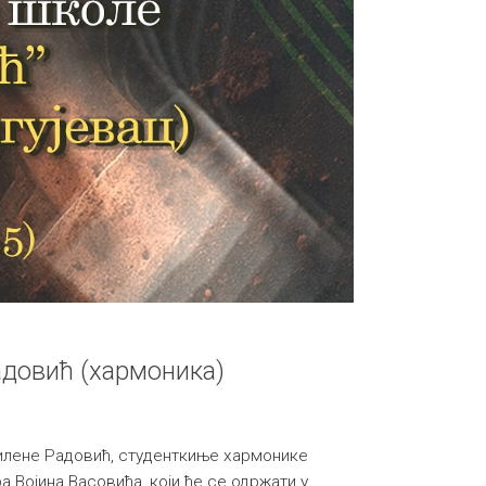
довић (хармоника)
илене Радовић, студенткиње хармонике
 Војина Васовића, који ће се одржати у