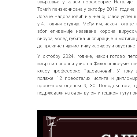
завршава у класи професорке Наталије 
Томић пензионисана у октобру 2019. године, 
Јоване Радовановић и у њеној класи успеш
у 4. години студија. Међутим, након тога 
због епидемије изазване корона вирусо
вируса, услед губитка инспирације и мотивац
да прекине пијанистичку каријеру и одустане 
У октобру 2024. године, након готово пет
изврши поновни упис на Филолошко-уметнич
класу професорке Радовановић. У току 
полаже 12 преосталих испита и дипломир
просечном оценом 9, 30. Поводом тога, од
подржавали на овом дугом и тешком путу по