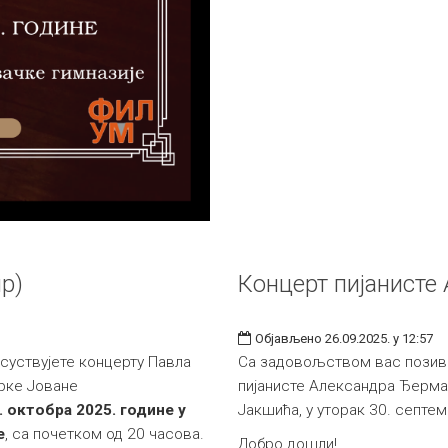
р)
Концерт пијанисте
Објављено 26.09.2025. у 12:57
суствујете концерту Павла
Са задовољством вас позив
рке Јоване
пијанисте Александра Ђeрман
2. октобра 2025. године у
Јакшића, у уторак 30. септе
е
, са почетком од 20 часова.
Добро дошли!