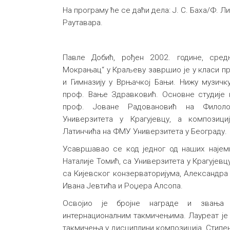
На програму ће се даћи дела: Ј. С. Баха/Ф. Ли
Раутавара.
Павле Добић, рођен 2002. године, сред
Мокрањац“ у Краљеву завршио је у класи пр
и Гимназију у Врњачкој Бањи. Нижу музичк
проф. Вање Здравковић. Основне студије 
проф. Јоване Радовановић на Филолош
Универзитета у Крагујевцу, а композиц
Латинчића на ФМУ Универзитета у Београду.
Усавршавао се код једног од наших најеми
Наталије Томић, са Универзитета у Крагујевцу
са Кијевског конзерваторијума, Александра
Ивана Јевтића и Роџера Алсопа.
Освојио је бројне награде и звања
интернационалним такмичењима. Лауреат је
такмичења у дисциплини композиција. Стипе