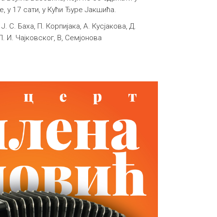
е, у 17 сати, у Кући Ђуре Јакшића.
. С. Баха, П. Корпијака, А. Кусјакова, Д.
П. И. Чајковског, В, Семјонова