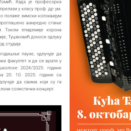
Томић. Када је професорка
прелази у класу проф. др ум.
но полаже зимски колоквијум
је проглашено ванредно стање
м. Током епидемије корона
ије, Туцаковић доноси одлуку
од студија.
огодишње паузе, одлучује да
ки факултет и да се врати у
школске 2024/2025. године
а 20. 10. 2025. године са
лучује да свима који су га
клони солистички концерт.