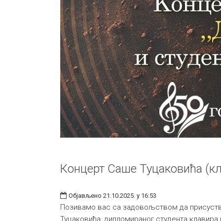
Концерт Саше Туцаковића (к
Објављено 21.10.2025. у 16:53
Позивамо вас са задовољством да присуств
Туцаковића, дипломираног студента клавира