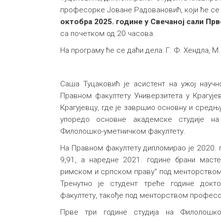
професорке Јоване Радовановић, који ће с
октобра 2025. године у Свечаној сали Прв
са почетком од 20 часова.
На програму ће се даћи дела: Г. Ф. Хендла, M
Саша Туцаковић је асистент на ужој научн
Правном факултету Универзитета у Крагујев
Крагујевцу, где је завршио основну и средњу
упоредо основне академске студије н
Филолошко-уметничком факултету.
На Правном факултету дипломирао је 2020.
9,91, а наредне 2021. године брани масте
римском и српском праву“ под менторством
Тренутно је студент треће године докт
факултету, такође под менторством професо
Прве три године студија на Филолошк