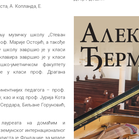
ста, A. Копланда, Е.
њу музичку школу „Стеван
оф. Марије Остојић, а такође
у школу завршио је у класи
клавира завршио је у класи
ко-уметничком факултету
ије у класи проф. Драгана
нентнијих педагога – проф.
, као и код проф. Јурија Кота
 Сердара, Биљане Горуновић,
 лауреата на домаћим и
 земунског интернационалног
ндиста је Фондације за младе