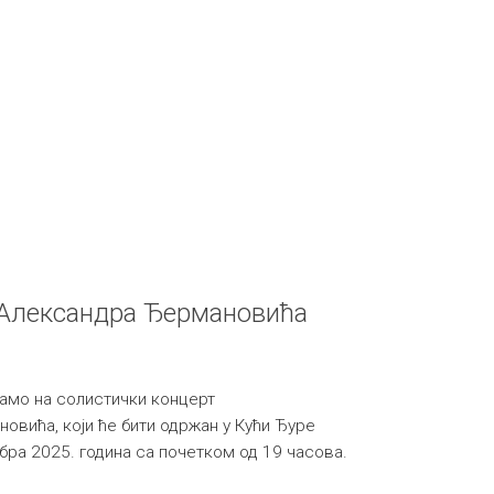
 Александра Ђермановића
амо на солистички концерт
овића, који ће бити одржан у Кући Ђуре
мбра 2025. година са почетком од 19 часова.