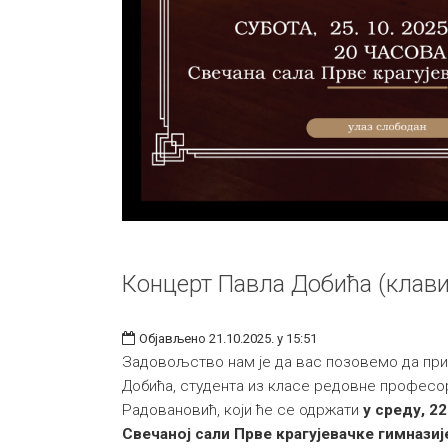
Концерт Павла Добића (клави
Објављено 21.10.2025. у 15:51
Задовољство нам је да вас позовемо да при
Добића, студента из класе редовне професо
Радовановић, који ће се одржати
у среду, 2
Свечаној сали Прве крагујевачке гимназиј