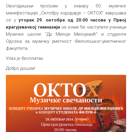
Овогодишњи програм у оквиру 50. музичке
манифестације ,,Октобру хододарје – ОКТОХ” завршава
се у
уторак 29. октобра од 20.00 часова у Првој
крагујевачкој гимназији
на коме ће наступити ученици
Музичке школе "Др Милоје Милојевић" и студенти
Одсека за музичку уметност Филолошког-уметничког
факултета.
Улаз је бесплатан.
Добро дошли!