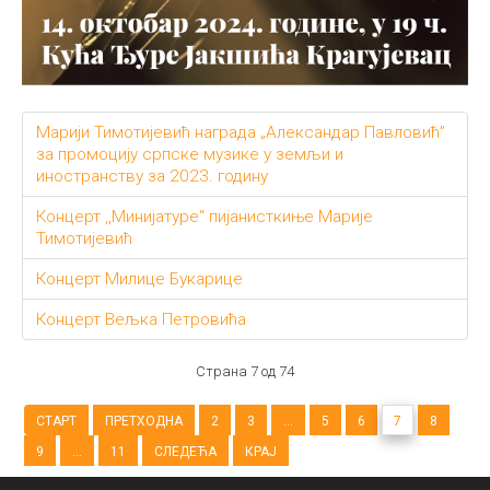
Марији Тимотијевић награда „Александар Павловић”
за промоцију српске музике у земљи и
иностранству за 2023. годину
Концерт ,,Минијатуре“ пијанисткиње Марије
Тимотијевић
Концерт Милице Букарице
Концерт Вељка Петровића
Страна 7 од 74
СТАРТ
ПРЕТХОДНА
2
3
...
5
6
7
8
9
...
11
СЛЕДЕЋА
КРАЈ