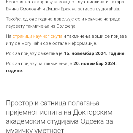
Београд на отварању и концерт дуа виолина и гитара -
Емина Смоловић и Душан Ерак на затварању догађаја.
Такође, од ове године додељује се и новчана награда
лауреату такмичења из Солфеђа.
На
страници научног скупа
и такмичења врши се пријава
и ту се могу наћи све остале информације.
Рок за пријаву сажетака је
15. новембар 2024. године.
Рок за пријаву на такмичење је
20. новембар 2024.
године.
Простор и сатница полагања
пријемног испита на Докторским
академским студијама Одсека за
музичку уметност