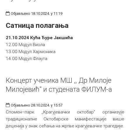
Објављено 18.10.2024. у 11:19
Сатница полагања
21.10.2024 Кућа Ђуре Јакшића
12.00 Модул Виола
13.00 Модул Хармоника
14.00 Модул Флаута
Концерт ученика МШ ,, Др Милоје
Милојевић" и студената ФИЛУМ-а
Објављено 28.10.2024. у 15:57
Спомен–парк ,,Крагујевачки октобар” организује
традиционалне Октобарске манифестације више
деценија у знак сећања на жртве крагујевачке трагедије.