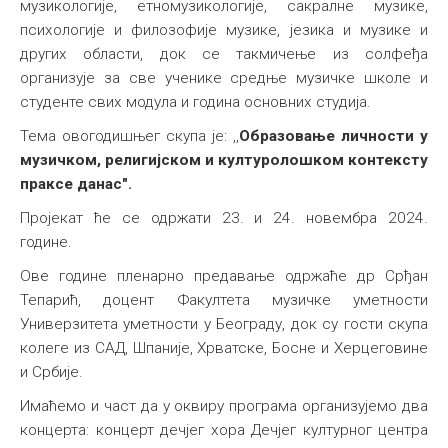
музикологије, етномузикологије, сакралне музике,
психологије и филозофије музике, језика и музике и
других области, док се такмичење из солфеђа
организује за све ученике средње музичке школе и
студенте свих модула и година основних студија.
Тема овогодишњег скупа је: ,,
Образовање личности у
музичком, религијском и културолошком контексту
праксе данас".
Пројекат ће се одржати 23. и 24. новембра 2024.
године.
Ове године пленарно предавање одржаће др Срђан
Тепарић, доцент Факултета музичке уметности
Универзитета уметности у Београду, док су гости скупа
колеге из САД, Шпаније, Хрватске, Босне и Херцеговине
и Србије.
Имаћемо и част да у оквиру програма организујемо два
концерта: концерт дечјег хора Дечјег културног центра