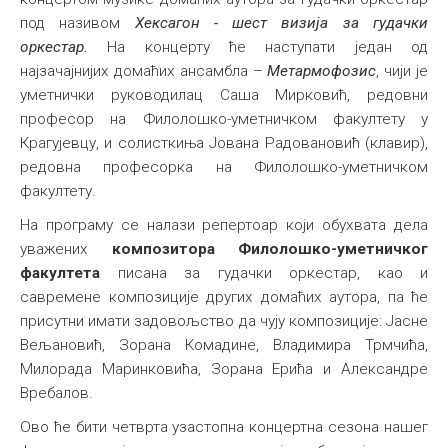
под називом
Хексагон - шест визија за гудачки
Међународна
оркестар.
На концерту ће наступати један од
најзачајнијих домаћих ансамбла –
Метармофозис
, чији је
уметнички руководилац Саша Мирковић, редовни
професор на Филолошко-уметничком факултету у
Крагујевцу, и солисткиња Јована Радовановић (клавир),
редовна професорка на Филолошко-уметничком
факултету.
На програму се налази репертоар који обухвата дела
уважених
композитора Филолошко-уметничког
факултета
писана за гудачки оркестар, као и
савремене композиције других домаћих аутора, па ће
присутни имати задовољство да чују композиције: Јасне
Вељановић, Зорана Комадине, Владимира Трмчића,
Милорада Маринковића, Зорана Ерића и Александре
Вребалов.
Ово ће бити четврта узастопна концертна сезона нашег