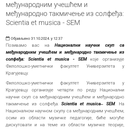
међународним учешћем и
међународно такмичење из солфеђа:
Scientia et musica - SEM
Објављено 31.10.2024. у 12:37
Позивамо вас на
Национални научни скуп са
међународним учешћем и међународно такмичење из
солфеђа: Scientia et musica - SEM
које организује
Филолошко-уметнички факултет Универзитета у
Крагујевцу.
Филолошко-уметнички факултет Универзитета у
Крагујевцу организује четврти по реду Национални
научни скуп са међународним учешћем и међународно
такмичење из солфеђа:
Scientia et musica ̶ SEM
. На
Националном научном скупу са међународним учешћем,
осим из области музичке педагогије, биће могуће
дискутовати и на теме из области музичке теорије,