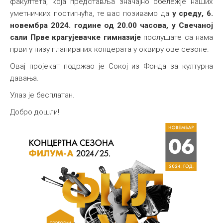
факултета, која представља значајно обележје наших
уметничких постигнућа, те вас позивамо да
у
среду, 6.
новембра 2024. године од 20.00 часова, у Свечаној
сали Прве крагујевачке гимназије
послушате са нама
први у низу планираних концерата у оквиру ове сезоне.
Овај пројекат подржао је Сокој из Фонда за културна
давања.
Улаз је бесплатан.
Добро дошли!