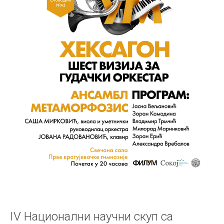
IV Национални научни скуп са