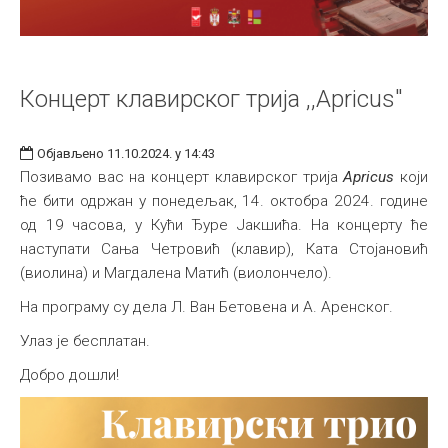
Концерт клавирског трија ,,Apricus"
Објављено 11.10.2024. у 14:43
Позивамо вас на концерт клавирског трија
Apricus
који
ће бити одржан у понедељак, 14. октобра 2024. године
од 19 часова, у Кући Ђуре Јакшићa. На концерту ће
наступати Сања Четровић (клавир), Ката Стојановић
(виолина) и Магдалена Матић (виолончело).
На програму су дела Л. Ван Бетовена и А. Аренског.
Улаз је бесплатан.
Добро дошли!