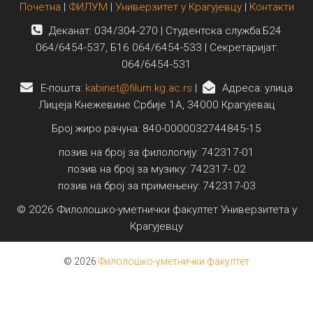
Почетна
|
ФИЛУМ
|
Универзитет у Крагујевцу
|
Контакти
Деканат: 034/304-270 | Студентска служба:Б24
064/6454-537, Б16 064/6454-533 | Секретаријат:
064/6454-531
E-пошта:
kabinet@filum.kg.ac.rs
|
Адреса: улица
Лицеја Кнежевине Србије 1А, 34000 Крагујевац
Број жиро рачуна: 840-0000032744845-15
позив на број за филологију: 742317-01
позив на број за музику: 742317- 02
позив на број за примењену: 742317-03
© 2026 Филолошко-уметнички факултет Универзитета у
Крагујевцу
© 2026
Филолошко-уметнички факултет