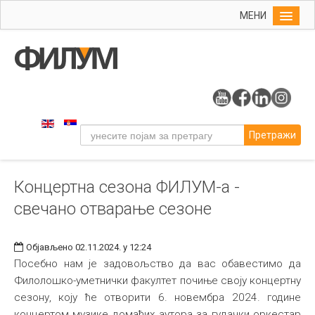
МЕНИ
Почетна
Упис
ФИЛУМ
Студије
Претражи
Наука
Уметност
Концертна сезона ФИЛУМ-а -
Музичка уметност
свечано отварање сезоне
Примењена и ликовна уметност
Галерија
Објављено 02.11.2024. у 12:24
Издаваштво
Посебно нам је задовољство да вас обавестимо да
Филолошко-уметнички факултет почиње своју концертну
Библиотека
сезону, коју ће отворити 6. новембра 2024. године
Студенти
концертом музике домаћих аутора за гудачки оркестар