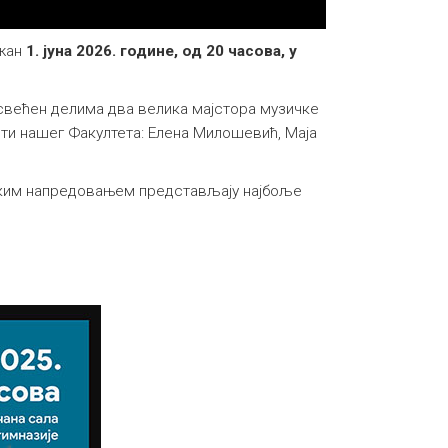
ржан
1. јуна 2026. године, од 20 часова, у
свећен делима два велика мајстора музичке
нти нашег Факултета: Елена Милошевић, Маја
ичким напредовањем представљају најбоље