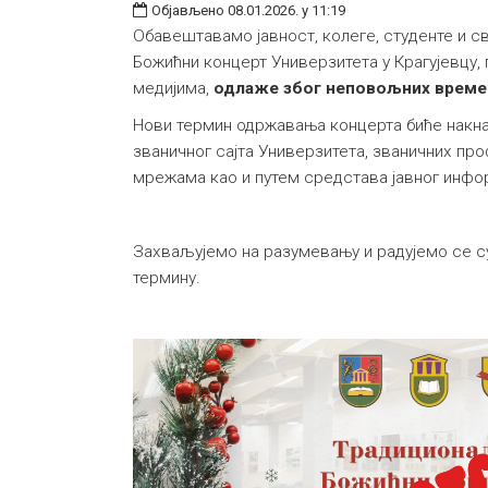
Објављено 08.01.2026. у 11:19
Обавештавамо јавност, колеге, студенте и 
Божићни концерт Универзитета у Крагујевцу,
медијима,
одлаже због неповољних време
Нови термин одржавања концерта биће накн
званичног сајта Универзитета, званичних пр
мрежама као и путем средстава јавног инф
Захваљујемо на разумевању и радујемо се с
термину.