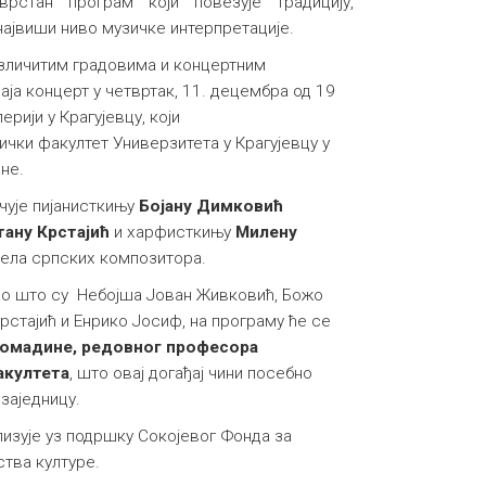
врстан програм који повезује традицију,
ајвиши ниво музичке интерпретације.
азличитим градовима и концертним
ја концерт у четвртак, 11. децембра од 19
ерији у Крагујевцу, који
чки факултет Универзитета у Крагујевцу у
оне.
 чује пијанисткињу
Бојану Димковић
тану Крстајић
и харфисткињу
Милену
 дела српских композитора.
ао што су Небојша Јован Живковић, Божо
рстајић и Енрико Јосиф, на програму ће се
Комадине, редовног професора
акултета
, што овај догађај чини посебно
заједницу.
изује уз подршку Сокојевог Фонда за
тва културе.