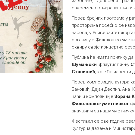
извођаче, доносећи разно
савремено стваралаштво и н
Поред бројних програма у р
просторима посебно се издва
часова, у Универзитетској гал
организује Филолошко-уметни
оквиру своје концертне сез
Публика ће имати прилику да
Шумањски
, флаутисткињу
С
Станишић
, које ће извести
Поред композиција аутора к
Бановић, Дејан Деспић, Ана К
наћи и композиције
Зорана 
Филолошко-уметничког ф
значајним за нашу уметничку 
Фестивал се ове године реал
културна давања и Министарс