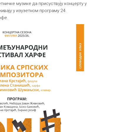
ничке музике да присуствују концерту у
живају у изузетном програму 24.
рфе.