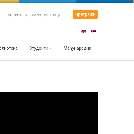
Претражи
блиотека
Студенти
Међународна