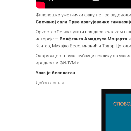
Филолошко-уметнички факултет са задовољс
Свечаној сали Прве крагујевачке гимназиј
Оркестар ће наступити под диригентском п
историје —
Волфганга Амадеуса Моцарта
Кантар, Михајло Веселиновић и Тодор Цогољ
Овај концерт пружа публици прилику да ужи
вредности ФИЛУМ-а.
Улаз је бесплатан.
Добро дошли!