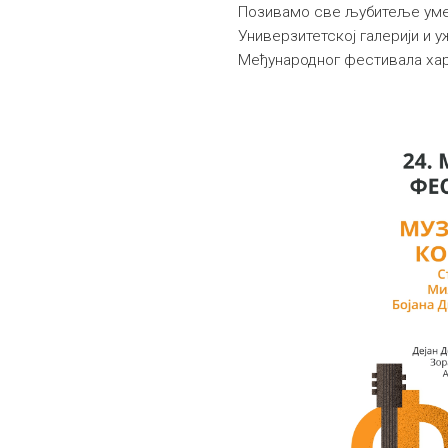
Позивамо све љубитеље умет
Универзитетској галерији и у
Међународног фестивала ха