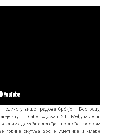
. године у више градова Србије – Београду,
агујевцу – биће одржан 24. Међународни
јважнијих домаћих догађаја посвећених овом
ве године окупља врсне уметнике и младе