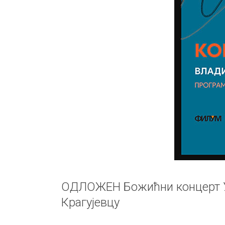
ОДЛОЖЕН Божићни концерт У
Крагујевцу