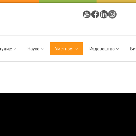
тудије
Наука
Уметност
Издаваштво
Би