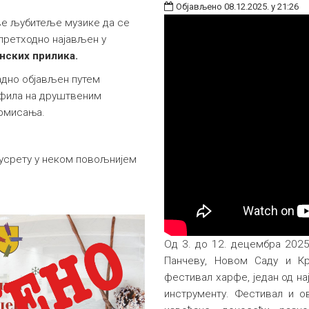
Објављено 08.12.2025. у 21:26
све љубитеље музике да се
 претходно најављен у
нских прилика.
адно објављен путем
офила на друштвеним
ормисања.
усрету у неком повољнијем
Од 3. до 12. децембра 2025
Панчеву, Новом Саду и Кр
фестивал харфе, један од на
инструменту. Фестивал и о