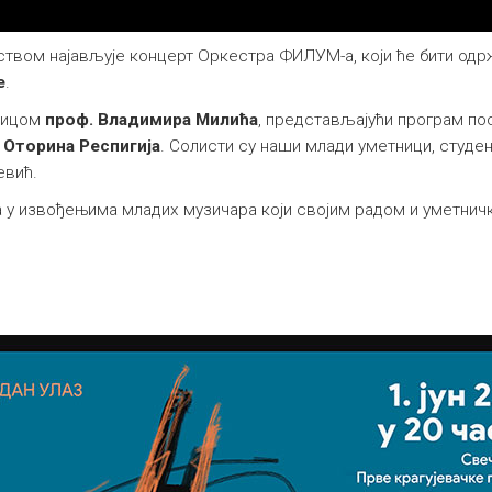
твом најављује концерт Оркестра ФИЛУМ-а, који ће бити од
е
.
алицом
проф. Владимира Милића
, представљајући програм по
и
Оторина Респигија
. Солисти су наши млади уметници, студе
евић.
ва у извођењима младих музичара који својим радом и уметн