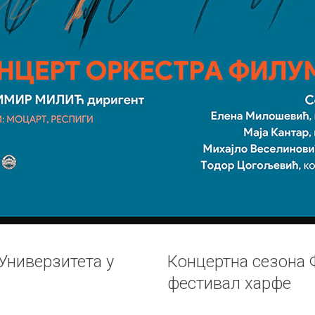
ниверзитета у
Концертна сезона 
фестивал харфе