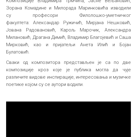
Композиције Владимира Трмчића, Јасне Вељановић,
Зорана Комадине и Милорада Маринковића изводили
су професори Филолошко-уметничког
факултета: Александар Ружичић, Мирјана Нешковић,
Јована Радовановић, Карољ Марочик, Александра
Милановић, Драгана Димић, Владимир Благојевић и Саша
Мирковић, као и пријатељи Анета Илић и Бојан
Булатовић.
Сваки од композитора представљен је са по две
композиције кроз које је публика могла да чује
различите видове инспирације, интересовања и музичке
поетике којом су се аутори водили.