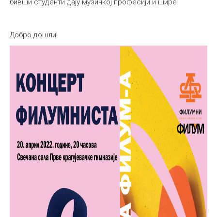
бивши студенти дају музичкој професији и шире.
Добро дошли!