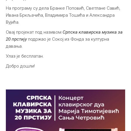
На програму су дела Бранке Поповић, Светлане Савић,
Ивана Бркљачића, Владимира Тошића и Александра
Вујића.
Овај пројекат под називом
Српска клавирска музика за
20 прстију
подржао је Сокој из Фонда за културна
давања.
Улаз је бесплатан.
Добро дошли!