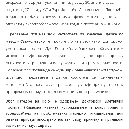
акордеонисте др ум. Луке Лопичића, у среду 20. априла 2022.
Међународна
године, од 17 сати, у Кући Ђуре Јакшића. Акордеониста Лопичић
алумниста је Филолошко-уметничког факултета и предавање ће
одржати у склопу обележавања 20 година постојања ФИЛУМ-а.
,,Предавање под називом
Интерпретација камерне музике по
методи Станиславског
је проистекло из истоименог докторског
уметничког пројекта Луке Лопичића и бави се проблематиком
интерпретације камерне музике сагледане кроз призму
сличности и разлика између музичке и драмске уметности.
Полазећи од хипотезе да се музичари баве невербалном глумом,
циљ овог предавања је да се, користећи се примењивим
методама Станиславског, прикаже другачији приступ процесу
припреме једног музичког дела у оквиру камерне музике.
Због катедре на којој је одбрањен докторски уметнички
пројекат (Камерна музика), истраживање је конципирано и
усредсређено на проблематику камерног музицирања, али
овакав приступ апсолутно налази своју примену и приликом
солистичког музицирања.