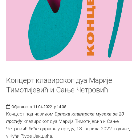
Концерт клавирског дуа Марије
Тимотијевић и Сање Четровић
Објављено 11.04.2022. у 14:38
Концерт под називом
Српска клавирска музика за 20
прстију
клавирског дуа Марија Тимотијевић и Сање
Четровић биће одржан у среду, 13. априла 2022. године,
у Кући Ђуре Јакшићa.