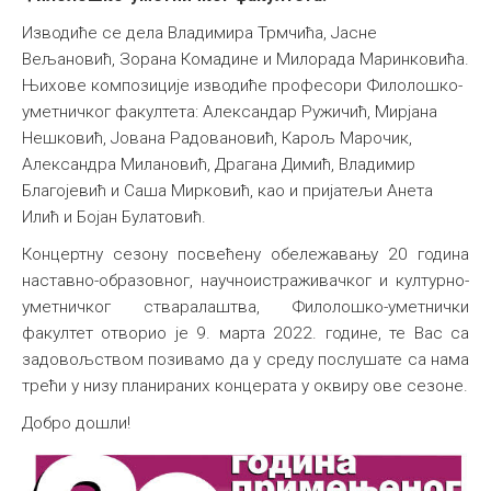
Изводиће се дела Владимира Трмчића, Јасне
Вељановић, Зорана Комадине и Милорада Маринковића.
Њихове композиције изводиће професори Филолошко-
уметничког факултета: Александар Ружичић, Мирјана
Нешковић, Јована Радовановић, Карољ Марочик,
Александра Милановић, Драгана Димић, Владимир
Благојевић и Саша Мирковић, као и пријатељи Анета
Илић и Бојан Булатовић.
Концертну сезону посвећену обележавању 20 година
наставно-образовног, научноистраживачког и културно-
уметничког стваралаштва, Филолошко-уметнички
факултет отворио је 9. марта 2022. године, те Вас са
задовољством позивамо да у среду послушате са нама
трећи у низу планираних концерата у оквиру ове сезоне.
Добро дошли!