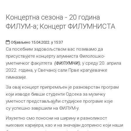
Концертна сезона - 20 година
ФИЛУМ-а; Концерт ФИЛУМНИСТА
Објављено 15.04.2022. у 15:37
Са посебним задовољством вас позивамо да
присуствујете концерту алумниста Филолошко-
уметничког факултета
(ФИЛУМНИ)
, у среду 20. априла
2022. година, у Свечаној сали Прве крагујевачкe
гимназијe.
За овај концерт припремљен је разноврстан програм
који изводе бивши студенти Одсека за музичку
уметност представљајући студијске програме које
су успешно завршили на ФИЛУМ-у.
Изузетно смо поносни на ширину и разноликост
њихових каријера, као и на значајан допринос који наши