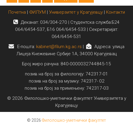
Почетна
|
ФИЛУМ
|
Универзитет у Крагујевцу
|
Контакти
Деканат: 034/304-270 | Студентска служба:Б24
064/6454-537, Б16 064/6454-533 | Секретаријат:
064/6454-531
E-пошта:
kabinet@filum.kg.ac.rs
|
Адреса: улица
Лицеја Кнежевине Србије 1А, 34000 Крагујевац
Број жиро рачуна: 840-0000032744845-15
позив на број за филологију: 742317-01
позив на број за музику: 742317- 02
позив на број за примењену: 742317-03
© 2026 Филолошко-уметнички факултет Универзитета у
Крагујевцу
© 2026
Филолошко-уметнички факултет