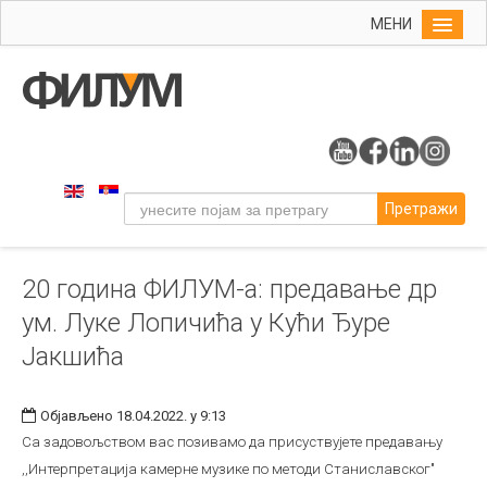
МЕНИ
Почетна
Упис
ФИЛУМ
Студије
Претражи
Наука
Уметност
20 година ФИЛУМ-а: предавање др
Музичка уметност
ум. Луке Лопичића у Кући Ђуре
Примењена и ликовна уметност
Јакшића
Галерија
Издаваштво
Објављено 18.04.2022. у 9:13
Библиотека
Са задовољством вас позивамо да присуствујете предавању
,,Интерпретација камерне музике по методи Станиславског"
Студенти