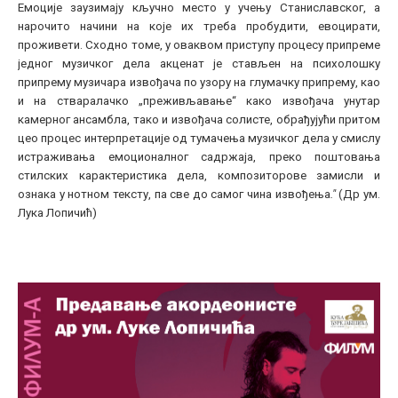
Емоције заузимају кључно место у учењу Станиславског, а
нарочито начини на које их треба пробудити, евоцирати,
проживети. Сходно томе, у оваквом приступу процесу припреме
једног музичког дела акценат је стављен на психолошку
припрему музичара извођача по узору на глумачку припрему, као
и на стваралачко „преживљавање“ како извођача унутар
камерног ансамбла, тако и извођача солисте, обрађујући притом
цео процес интерпретације од тумачења музичког дела у смислу
истраживања емоционалног садржаја, преко поштовања
стилских карактеристика дела, композиторове замисли и
ознака у нотном тексту, па све до самог чина извођења
."
(Др ум.
Лука Лопичић)