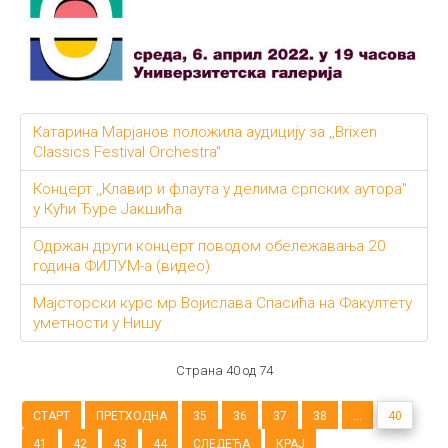
Катарина Марјанов положила аудицију за ,,Brixen
Classics Festival Orchestra"
Концерт ,,Клавир и флаута у делима српских аутора"
у Кући Ђуре Јакшића
Одржан други концерт поводом обележавања 20
година ФИЛУМ-а (видео)
Majстoрски курс мр Вojислaвa Спaсићa нa Фaкултeту
умeтнoсти у Нишу
Страна 40 од 74
СТАРТ
ПРЕТХОДНА
35
36
37
38
...
40
41
42
43
44
СЛЕДЕЋА
КРАЈ