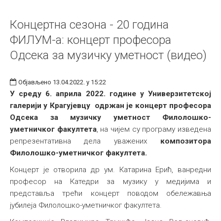
Концертна сезона - 20 година
ФИЛУМ-а: концерт професора
Одсека за музичку уметност (видео)
Објављено 13.04.2022. у 15:22
У среду 6.
априла 2022. године у Универзитетској
галерији у Крагујевцу
одржан
је концерт професора
Одсека за музичку уметност Филолошко-
уметничког факултета
, на чијем су програму изведена
репрезентативна дела уважених
композитора
Филолошко-уметничког факултета.
Концерт је отворила др ум. Катарина Ерић, ванредни
професор на Катедри за музику у медијима и
представља трећи концерт поводом обележавња
јубилеја Филолошко-уметничког факултета.