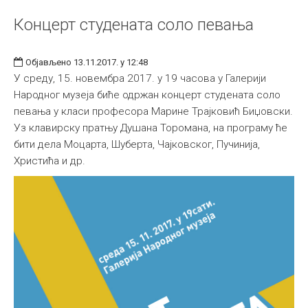
Концерт студената соло певања
Објављено 13.11.2017. у 12:48
У среду, 15. новембра 2017. у 19 часова у Галерији
Народног музеја биће одржан концерт студената соло
певања у класи професора Марине Трајковић Биџовски.
Уз клавирску пратњу Душана Торомана, на програму ће
бити дела Моцарта, Шуберта, Чајковског, Пучинија,
Христића и др.