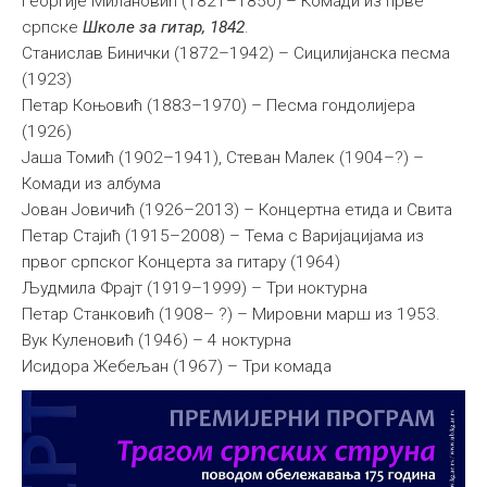
Георгије Милановић (1821–1850) – Комади из прве
српске
Школе за гитар, 1842
.
Станислав Бинички (1872–1942) – Сицилијанска песма
(1923)
Петар Коњовић (1883–1970) – Песма гондолијера
(1926)
Јаша Томић (1902–1941), Стеван Малек (1904–?) –
Комади из албума
Јован Јовичић (1926–2013) – Концертна етида и Свита
Петар Стајић (1915–2008) – Тема с Варијацијама из
првог српског Концерта за гитару (1964)
Људмила Фрајт (1919–1999) – Три ноктурна
Петар Станковић (1908– ?) – Мировни марш из 1953.
Вук Куленовић (1946) – 4 ноктурна
Исидора Жебељан (1967) – Три комада