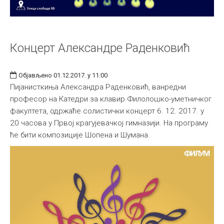
Концерт Александре Раденковић
Објављено 01.12.2017. у 11:00
Пијанисткиња Александра Раденковић, ванредни
професор на Катедри за клавир Филолошко-уметничког
факултета, одржаће солистички концерт 6. 12. 2017. у
20 часова у Првој крагујевачкој гимназији. На програму
ће бити композиције Шопена и Шумана.