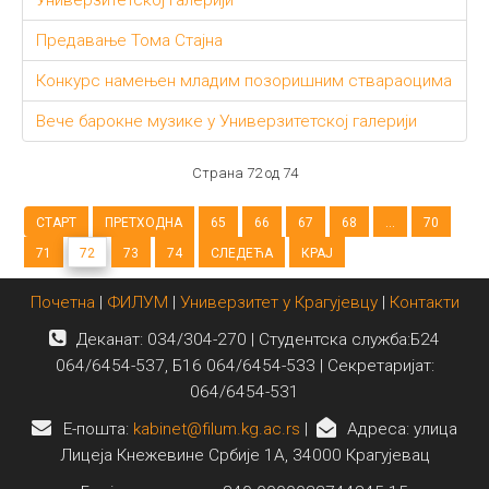
Универзитетској галерији
Предавање Тома Стајна
Конкурс намењен младим позоришним ствараоцима
Вече барокне музике у Универзитетској галерији
Страна 72 од 74
СТАРТ
ПРЕТХОДНА
65
66
67
68
...
70
71
72
73
74
СЛЕДЕЋА
КРАЈ
Почетна
|
ФИЛУМ
|
Универзитет у Крагујевцу
|
Контакти
Деканат: 034/304-270 | Студентска служба:Б24
064/6454-537, Б16 064/6454-533 | Секретаријат:
064/6454-531
E-пошта:
kabinet@filum.kg.ac.rs
|
Адреса: улица
Лицеја Кнежевине Србије 1А, 34000 Крагујевац