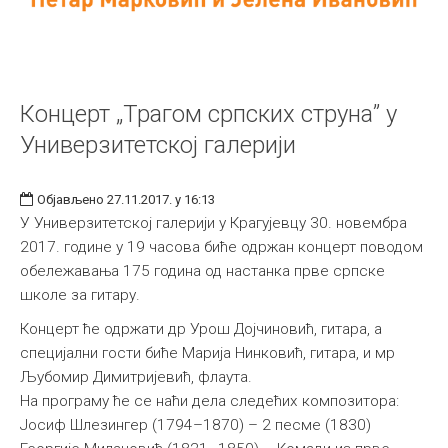
Концерт „Трагом српских струна” у
Универзитетској галерији
Објављено 27.11.2017. у 16:13
У Универзитетској галерији у Крагујевцу 30. новембра
2017. године у 19 часова биће одржан концерт поводом
обележавања 175 година од настанка прве српске
школе за гитару.
Концерт ће одржати др Урош Дојчиновић, гитара, а
специјални гости биће Марија Нинковић, гитара, и мр
Љубомир Димитријевић, флаута.
На програму ће се наћи дела следећих композитора:
Јосиф Шлезингер (1794–1870) – 2 песме (1830)