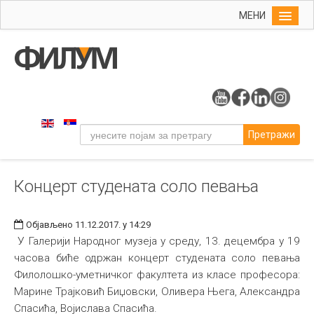
МЕНИ
Почетна
Упис
ФИЛУМ
Студије
Претражи
Наука
Уметност
Концерт студената соло певања
Музичка уметност
Примењена и ликовна уметност
Објављено 11.12.2017. у 14:29
Галерија
У Галерији Народног музеја у среду, 13. децембра у 19
часова биће одржан концерт студената соло певања
Издаваштво
Филолошко-уметничког факултета из класе професора:
Библиотека
Марине Трајковић Биџовски, Оливера Њега, Александра
Спасића, Војислава Спасића.
Студенти