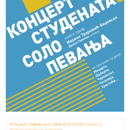
Концерт клавирског квинтета Алтро сенсо у