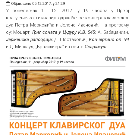
Објављено 05.12.2017. у 21:29
У понедељак 11. 12. 2017. у 19 часова у Првој
крагујевачкој гимназији одржаће се концерт клавирског
дуа Петра Марковића и Јелене Ивановић. На програму
су: Моцарт,
Григ соната у Ц-дуру К.В. 545
; А. Бабаџаниан,
Јерменска рапсодија
; Д. Шостакович,
Кончертино оп. 94
и Д. Милхауд, „Бразилиера” из свите
Скарамуш
.