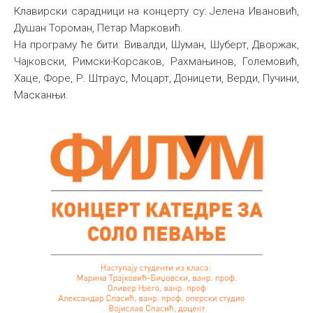
Клавирски сарадници на концерту су: Јелена Ивановић,
Међународна
Душан Тороман, Петар Марковић.
На програму ће бити: Вивалди, Шуман, Шуберт, Дворжак,
Чајковски, Римски-Корсаков, Рахмањинов, Големовић,
Хаце, Форе, Р. Штраус, Моцарт, Доницети, Верди, Пучини,
Масканњи.