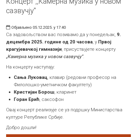
Концерт ,,Камерна музика у новом
сазвучју"
Објављено 05.12.2025. у 17:40
Са задовољством вас позивамо да у понедељак,
9.
децембра 2025. године од 20 часова
, у
Првој
крагујевачкој гимназији
, присуствујете концерту
„Камерна музика у новом сазвучју“
.
На концерту наступају:
Сања Луковац
, клавир (редовни професор на
Филолошко-уметничком факултету)
Кристијан Борош
, кларинет
Горан Ерић
, саксофон
Овај концерт реализује се уз подршку Министарства
културе Републике Србије.
Добро дошли!