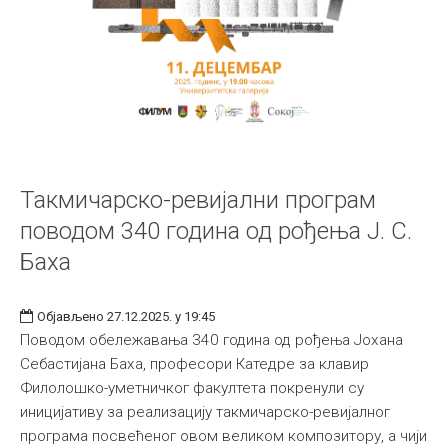
Такмичарско-ревијални програм
поводом 340 година од рођења Ј. С.
Баха
Објављено 27.12.2025. у 19:45
Поводом обележавања 340 година од рођења Јохана
Себастијана Баха, професори Катедре за клавир
Филолошко-уметничког факултета покренули су
иницијативу за реализацију такмичарско-ревијалног
програма посвећеног овом великом композитору, а чији