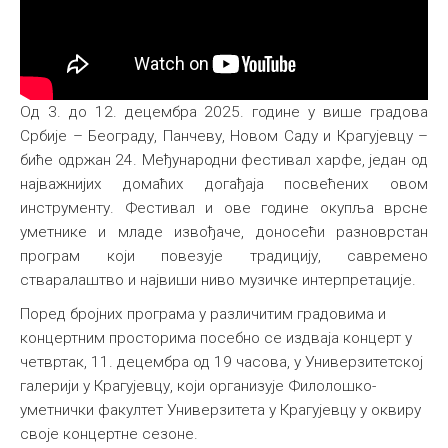
Од 3. до 12. децембра 2025. године у више градова
Србије – Београду, Панчеву, Новом Саду и Крагујевцу –
биће одржан 24. Међународни фестивал харфе, један од
најважнијих домаћих догађаја посвећених овом
инструменту. Фестивал и ове године окупља врсне
уметнике и младе извођаче, доносећи разноврстан
програм који повезује традицију, савремено
стваралаштво и највиши ниво музичке интерпретације.
Поред бројних програма у различитим градовима и
концертним просторима посебно се издваја концерт у
четвртак, 11. децембра од 19 часова, у Универзитетској
галерији у Крагујевцу, који организује Филолошко-
уметнички факултет Универзитета у Крагујевцу у оквиру
своје концертне сезоне.