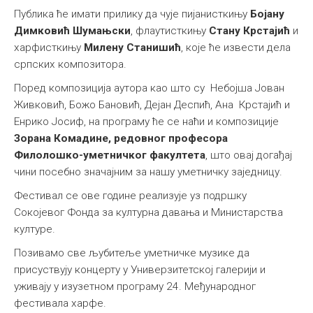
Публика ће имати прилику да чује пијанисткињу
Бојану
Димковић Шумањски
, флаутисткињу
Стану Крстајић
и
харфисткињу
Милену Станишић
, које ће извести дела
српских композитора.
Поред композиција аутора као што су Небојша Јован
Живковић, Божо Бановић, Дејан Деспић, Ана Крстајић и
Енрико Јосиф, на програму ће се наћи и композиције
Зорана Комадине, редовног професора
Филолошко-уметничког факултета
, што овај догађај
чини посебно значајним за нашу уметничку заједницу.
Фестивал се ове године реализује уз подршку
Сокојевог Фонда за културна давања и Министарства
културе.
Позивамо све љубитеље уметничке музике да
присуствују концерту у Универзитетској галерији и
уживају у изузетном програму 24. Међународног
фестивала харфе.