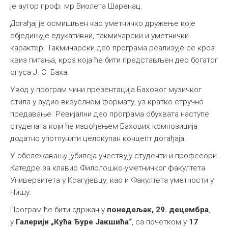
је аутор проф. мр Виолета Шаренац.
Догађај је осмишљен као уметничко дружење које
обједињује едукативни, такмичарски и уметнички
карактер. Такмичарски део програма реализује се кроз
квиз питања, кроз која ће бити представљен део богатог
опуса Ј. С. Баха.
Увод у програм чини презентација Баховог музичког
стила у аудио-визуелном формату, уз кратко стручно
предавање. Ревијални део програма обухвата наступе
студената који ће извођењем Бахових композиција
додатно употпунити целокупан концепт догађаја.
У обележавању јубилеја учествују студенти и професори
Катедре за клавир Филолошко-уметничког факултета
Универзитета у Крагујевцу, као и Факултета уметности у
Нишу.
Програм ће бити одржан у
понедељак, 29. децембра
,
у
Галерији „Кућа Ђуре Јакшића“
, са почетком у
17