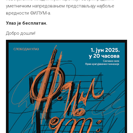
уметничким напредовањем представљају најбоље
вредности ФИЛУМ-а.
Улаз је бесплатан.
Добро дошли!