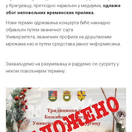
у Крагујевцу, претходно најављен у медијима,
одлаже
због неповољних временских прилика.
Нови термин одржавања концерта биће накнадно
објављен путем званичног сајта
Универзитета, званичних профила на друштвеним
мрежама као и путем средстава јавног информисања.
Захваљујемо на разумевању и радујемо се сусрету у
неком повољнијем термину.