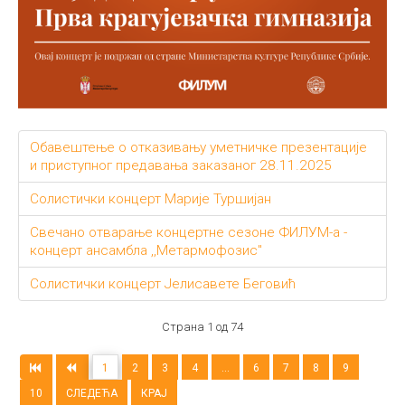
Обавештење о отказивању уметничке презентације
и приступног предавања заказаног 28.11.2025
Солистички концерт Марије Туршијан
Свечано отварање концертне сезоне ФИЛУМ-а -
концерт ансамбла ,,Метармофозис"
Солистички концерт Јелисавете Беговић
Страна 1 од 74
1
2
3
4
...
6
7
8
9
10
СЛЕДЕЋА
КРАЈ