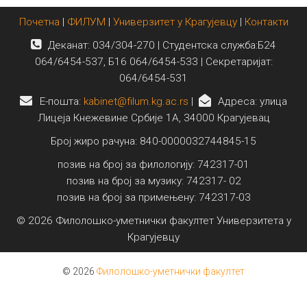
Почетна
|
ФИЛУМ
|
Универзитет у Крагујевцу
|
Контакти
Деканат: 034/304-270 | Студентска служба:Б24
064/6454-537, Б16 064/6454-533 | Секретаријат:
064/6454-531
E-пошта:
kabinet@filum.kg.ac.rs
|
Адреса: улица
Лицеја Кнежевине Србије 1А, 34000 Крагујевац
Број жиро рачуна: 840-0000032744845-15
позив на број за филологију: 742317-01
позив на број за музику: 742317- 02
позив на број за примењену: 742317-03
© 2026 Филолошко-уметнички факултет Универзитета у
Крагујевцу
© 2026
Филолошко-уметнички факултет