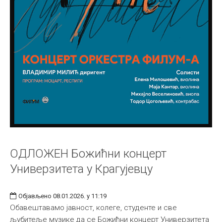
ОДЛОЖЕН Божићни концерт
Универзитета у Крагујевцу
Објављено 08.01.2026. у 11:19
Обавештавамо јавност, колеге, студенте и све
љубитеље музике да се Божићни концерт Универзитета