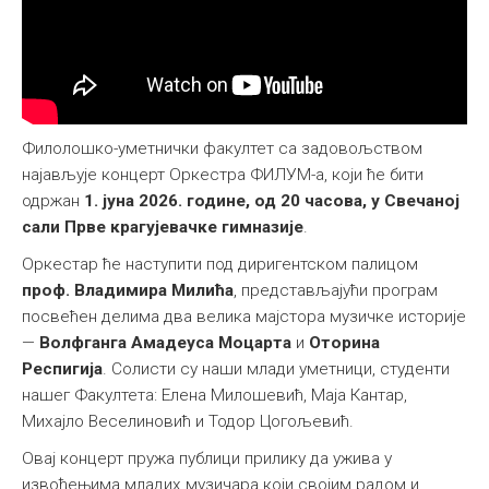
Међународна
Филолошко-уметнички факултет са задовољством
најављује концерт Оркестра ФИЛУМ-а, који ће бити
одржан
1. јуна 2026. године, од 20 часова, у Свечаној
сали Прве крагујевачке гимназије
.
Оркестар ће наступити под диригентском палицом
проф. Владимира Милића
, представљајући програм
посвећен делима два велика мајстора музичке историје
—
Волфганга Амадеуса Моцарта
и
Оторина
Респигија
. Солисти су наши млади уметници, студенти
нашег Факултета: Елена Милошевић, Маја Кантар,
Михајло Веселиновић и Тодор Цогољевић.
Овај концерт пружа публици прилику да ужива у
извођењима младих музичара који својим радом и