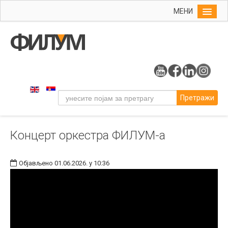
МЕНИ
Почетна
Упис
ФИЛУМ
Студије
Претражи
Наука
Уметност
Концерт оркестра ФИЛУМ-а
Музичка уметност
Примењена и ликовна уметност
Објављено 01.06.2026. у 10:36
Галерија
Издаваштво
Библиотека
Студенти