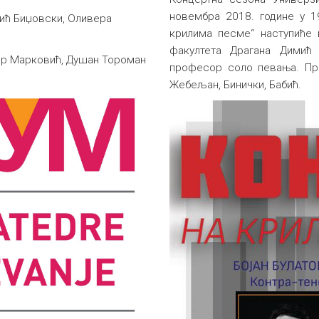
новембра 2018. године у 1
вић Биџовски, Оливера
крилима песме“ наступиће
факултета Драгана Димић (
ар Марковић, Душан Тороман
професор соло певања. Про
Жебељан, Бинички, Бабић.