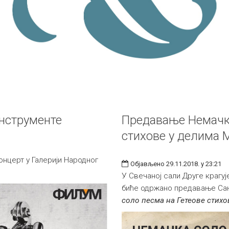
инструменте
Предавање Немачка
стихове у делима 
онцерт у Галерији Народног
Објављено 29.11.2018. у 23:21
У Свечаној сали Друге крагује
биће одржано предавање Са
соло песма на Гетеове стихо