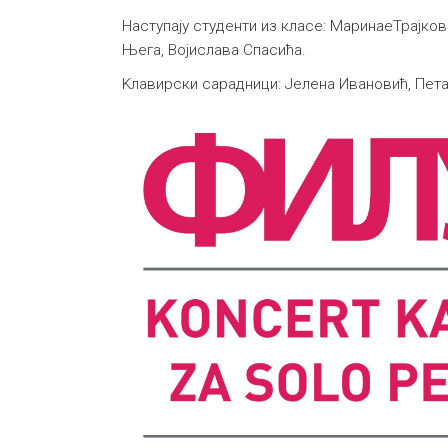
Наступају студенти из класе: МаринаеТрајко
Њега, Војислава Спасића.
Kлавирски сарадници: Јелена Ивановић, Пет