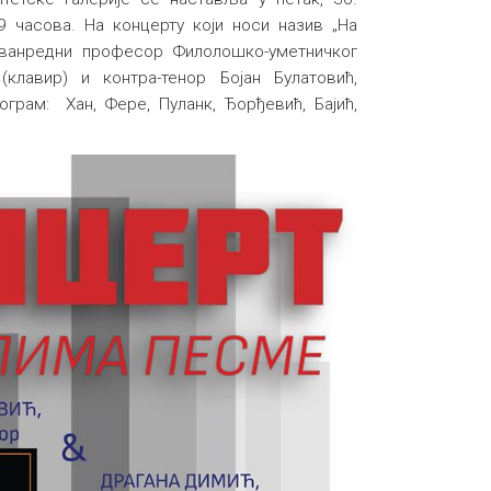
9 часова. На концерту који носи назив „На
 ванредни професор Филолошко-уметничког
клавир) и контра-тенор Бојан Булатовић,
грам: Хан, Фере, Пуланк, Ђорђевић, Бајић,