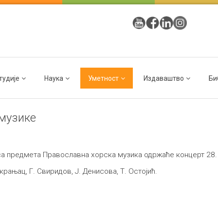
тудије
Наука
Уметност
Издаваштво
Би
 музике
 предмета Православна хорска музика одржаће концерт 28. 1
крањац, Г. Свиридов, Ј. Денисова, Т. Остојић.