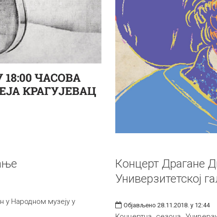
ање
Концерт Драгане Д
Универзитетској га
 у Народном музеју у
Објављено 28.11.2018. у 12:44
Концертна сезона Универзи