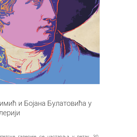
имић и Бојана Булатовића у
лерији
тетске галерије се наставља у петак, 30.