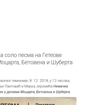
 соло песма на Гетеове
Моцарта, Бетовена и Шуберта
вачке гимназије, 8. 12. 2018, у 12 часова,
ње Пантовић и Мирка Јеремића
Немачка
ве у делима Моцарта, Бетовена и Шуберта.