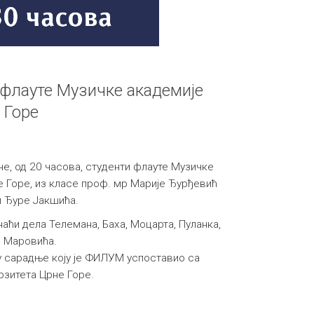
 флауте Музичке академије
 Горе
ине, од 20 часова, студенти флауте Музичке
 Горе, из класе проф. мр Марије Ђурђевић
и Ђуре Јакшића.
наћи дела Телемана, Баха, Моцарта, Пуланка,
и Маровића.
у сарадње коју је ФИЛУМ успоставио са
зитета Црне Горе.