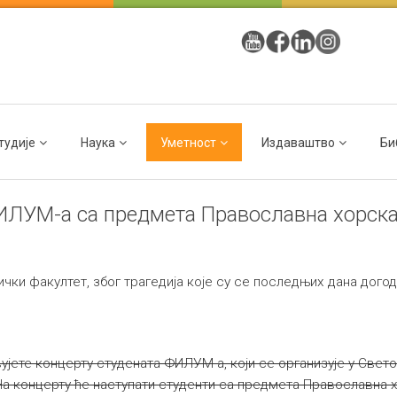
тудије
Наука
Уметност
Издаваштво
Би
ФИЛУМ-а са предмета Православна хорск
и факултет, због трагедија које су се последњих дана догод
ете концерту студената ФИЛУМ-а, који се организује у Свет
. На концерту ће наступати студенти са предмета Православна 