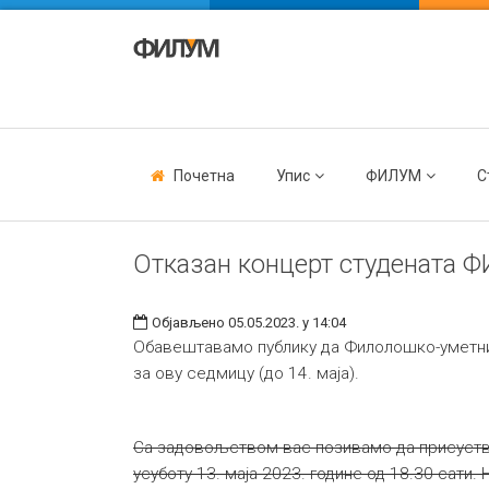
Почетна
Упис
ФИЛУМ
С
Отказан концерт студената 
Објављено 05.05.2023. у 14:04
Обавештавамо публику да Филолошко-уметничк
за ову седмицу (до 14. маја).
Са задовољством вас позивамо да присуствуј
усуботу 13. маја 2023. године од 18.30 сати