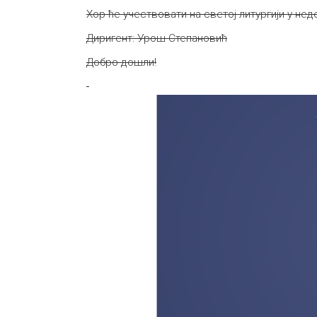
Хор ће учествовати на светој литургији у неде
Диригент: Урош Степановић
Добро дошли!