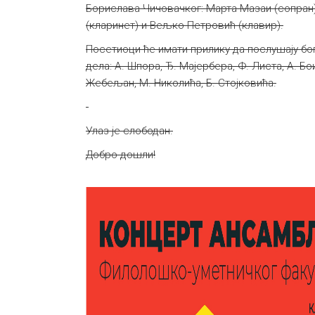
Борислава Чичовачког: Марта Мазаи (сопран)
(кларинет) и Вељко Петровић (клавир).
Посетиоци ће имати прилику да послушају бо
дела: А. Шпора, Ђ. Мајербера, Ф. Листа, А. Бо
Жебељан, М. Николића, Б. Стојковића.
Улаз је слободан.
Добро дошли!