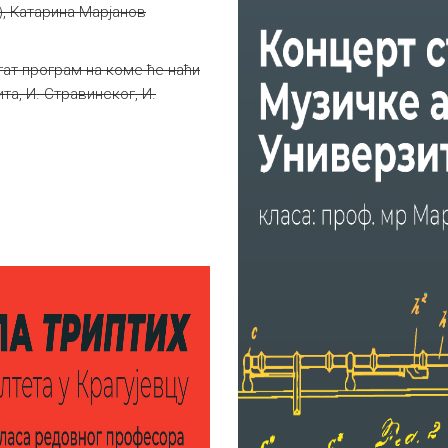
, Катарина Марјанов
гат програм на коме ће наћи
ита, И. Стравинског, И.