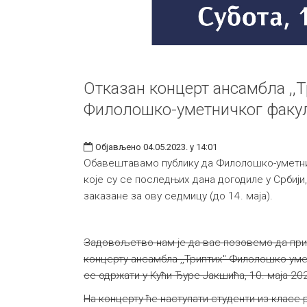
Отказан концерт ансамбла ,,Т
Филолошко-уметничког факу
Објављено 04.05.2023. у 14:01
Обавештавамо публику да Филолошко-уметнич
које су се последњих дана догодиле у Србији
заказане за ову седмицу (до 14. маја).
Задовољство нам је да вас позовемо да при
концерту ансамбла ,,Триптих" Филолошко-умет
се одржати у Кући Ђуре Јакшића, 10. маја 20
На концерту ће наступати студенти из клас