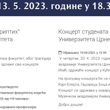
риптих"
Концерт студената
лтета
Универзитета Црне
Објављено 19.04.2023. у 13:59
ки факултет, због трагедија
У четвртак, 20. 4. 2023. год
, одлаже све концерте
академије Универзитета Црне
Илић, одржаће концерт у Кућ
На програму концерта ће се 
Карг-Елерта, Гацовица, Боца 
суствујете
Концерт се одржава у оквир
ничког факултета, који ће
Музичком академијом Универ
23, од 19 часова.
Добро дошли!
е редовног професора