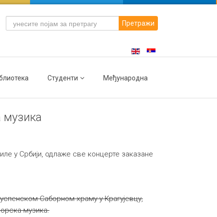
Претражи
блиотека
Студенти
Међународна
а музика
иле у Србији, одлаже све концерте заказане
оуспенском Саборном храму у Крагујевцу,
хорска музика.