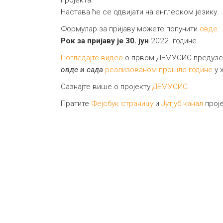
пројекта.
Настава ће се одвијати на енглеском језику.
Формулар за пријаву можете попунити
овде
.
Рок за пријаву је 30. јун
2022. године.
Погледајте видео
о првом ДЕМУСИС предузе
овде и сада
реализованом прошле године
у 
Сазнајте више о пројекту
ДЕМУСИС
Пратите
Фејсбук страницу
и
Јутјуб канал
прој