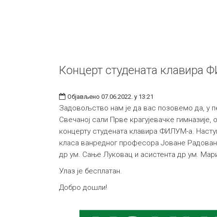
Концерт студената клавира 
Објављено 07.06.2022. у 13:21
Задовољство нам је да вас позовемо да, у пет
Свечаној сали Прве крагујевачке гимназије, 
концерту студената клавира ФИЛУМ-а. Наступ
класа ванредног професора Јоване Радова
др ум. Сање Луковац и асистента др ум. Мар
Улаз је бесплатан.
Добро дошли!