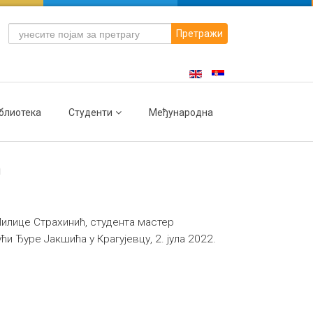
Претражи
блиотека
Студенти
Међународна
ћ
илице Страхинић, студента мастер
и Ђуре Јакшића у Крагујевцу, 2. јула 2022.