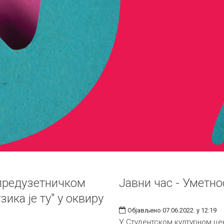
 предузетничком
Јавни час - Уметно
зика је ту" у оквиру
Објављено 07.06.2022. у 12:19
У Студентском културном цен