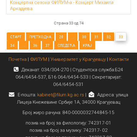
Концертна сезона ФИЛУМ-а - Концерт Михаила
Аркадјева
Страна 33 од 74
СТАРТ
ПРЕТХОДНА
28
...
30
31
32
33
34
...
36
37
СЛЕДЕЋА
КРАЈ
Почетна
|
ФИЛУМ
|
Универзитет у Крагујевцу
|
Контакти
Деканат: 034/304-270 | Студентска служба:Б24
064/6454-537, Б16 064/6454-533 | Секретаријат:
064/6454-531
E-пошта:
kabinet@filum.kg.ac.rs
|
Адреса: улица
Лицеја Кнежевине Србије 1А, 34000 Крагујевац
Број жиро рачуна: 840-0000032744845-15
позив на број за филологију: 742317-01
позив на број за музику: 742317- 02