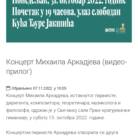
Концерт Михаила Аркадјева (видео-
прилог)
Објављено 07.11.2022. у 10:05
Концерт Михаила Аркадјева, истакнутог пијанисте,
диригента, композитора, теоретичара, музиколога и
филозофа, одржан је у Свечаној сали Прве крагујевачке
гиманзије, у суботу 15. октобра 2022. године.
Концертом пијанисте Аркадјева отворила се друга