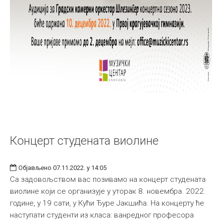
Концерт студената виолине
Објављено 07.11.2022. у 14:05
Са задовољством вас позивамо на концерт студената
виолине који се организује у уторак 8. новембра. 2022.
године, у 19 сати, у Кући Ђуре Јакшића. На концерту ће
наступати студенти из класа: ванредног професора