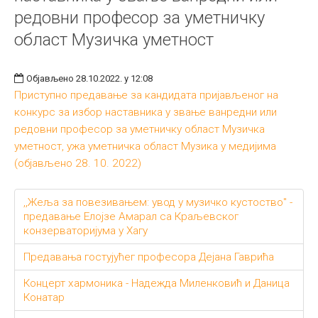
редовни професор за уметничку
област Музичка уметност
Објављено 28.10.2022. у 12:08
Приступно предавање за кандидата пријављеног на
конкурс за избор наставника у звање ванредни или
редовни професор за уметничку област Музичка
уметност, ужа уметничка област Музика у медијима
(објављено 28. 10. 2022)
,,Жеља за повезивањем: увод у музичко кустоство" -
предавање Елојзе Амарал са Краљевског
конзерваторијума у Хагу
Предавања гостујућег професора Дејана Гаврића
Концерт хармоника - Надежда Миленковић и Даница
Конатар