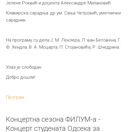
Јелене Роквић и доцента Александре Милановић.
Клавирска сарадња: др ум. Сања Четровић, уметнички
сарадник.
На програму су дела Ј. М. Леклера, Л. ван Бетовена, Г.
Ф. Хендла, В. А. Моцарта, П. Стојановића, Р. Шчедрина.
Улаз је слободан.
Добро дошли!
Програм
Концертна сезона ФИЛУМ-а -
Концерт студената Одсека за