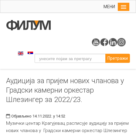
МЕНИ
Почетна
Упис
ФИЛУМ
Студије
Претражи
Наука
Уметност
Аудиција за пријем нових чланова у
Музичка уметност
Градски камерни оркестар
Примењена и ликовна уметност
Шлезингер за 2022/23.
Галерија
Издаваштво
Објављено 14.11.2022. у 14:52
Музички центар Крагујевац расписује аудицију за пријем
Библиотека
нових чланова у Градски камерни оркестар Шлезингер
Студенти