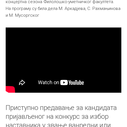
концертна сезона Филолошко-уметничког факултета.
На програму су била дела М. Аркадјева, С. Рахмањинова
и М. Мусоргског
Приступно предавање за кандидата
пријављеног на конкурс за избор
наставника у звање ванредни или