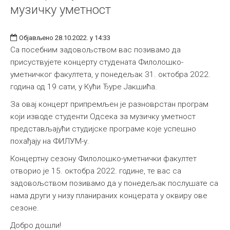
музичку уметност
Објављено 28.10.2022. у 14:33
Са посебним задовољством вас позивамо да
присуствујете концерту студената Филолошко-
уметничког факултета, у понедељак 31. октобра 2022.
година од 19 сати, у Кући Ђуре Јакшића.
За овај концерт припремљен је разноврстан програм
који изводе студенти Одсека за музичку уметност
представљајући студијске програме које успешно
похађају на ФИЛУМ-у.
Концертну сезону Филолошко-уметнички факултет
отворио је 15. октобра 2022. године, те вас са
задовољством позивамо да у понедељак послушате са
нама други у низу планираних концерата у оквиру ове
сезоне.
Добро дошли!