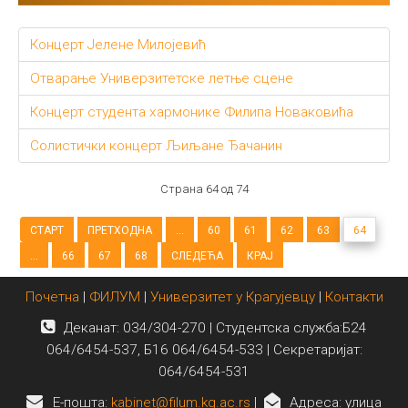
Концерт Јелене Милојевић
Отварање Универзитетске летње сцене
Концерт студента хармонике Филипа Новаковића
Солистички концерт Љиљане Ђачанин
Страна 64 од 74
СТАРТ
ПРЕТХОДНА
...
60
61
62
63
64
...
66
67
68
СЛЕДЕЋА
КРАЈ
Почетна
|
ФИЛУМ
|
Универзитет у Крагујевцу
|
Контакти
Деканат: 034/304-270 | Студентска служба:Б24
064/6454-537, Б16 064/6454-533 | Секретаријат:
064/6454-531
E-пошта:
kabinet@filum.kg.ac.rs
|
Адреса: улица