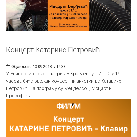
Концерт Катарине Петровић
Објављено 10.09.2018. у 14:33
У Универзитетској галерији у Крагујевцу, 17. 10. у 19
часова биће одржан концерт пијанисткиње Катарине
Петровић. На програму су Менделсон, Моцарт и
Прокофјев.