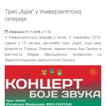
Трио „Аура” у Универзитетској
галерији
Објављено 01.11.2018. у 11:12
У Универзитетској галерији у петак, 2. новембра 2018.
године у 19 часова, наступиће трио „Аура”, који чине
флаутиста Страшо Темков, пијанисткиња Ана Гацева и
фаготиста Марјан Милошевски, професори са
Факултета музичке уметности из Скопља.