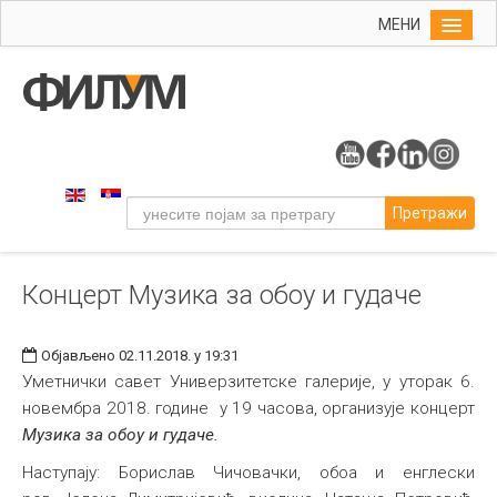
МЕНИ
Почетна
Упис
ФИЛУМ
Студије
Претражи
Наука
Уметност
Концерт Музика за обоу и гудаче
Музичка уметност
Примењена и ликовна уметност
Објављено 02.11.2018. у 19:31
Галерија
Уметнички савет Универзитетске галерије, у уторак 6.
новембра 2018. године у 19 часова, организује концерт
Издаваштво
Музика за обоу и гудаче.
Библиотека
Наступају: Борислав Чичовачки, обоа и енглески
Студенти