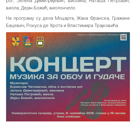
рог, Јелена Димитријевић, виолина, Наташа Петровић,
виола, Дејан Божић, виолончело.
Међународна
На програму су дела Моцарта, Жана Франсеа, Гражине
Бацевич, Рокуса де Хрота и Властимира Трајковића.