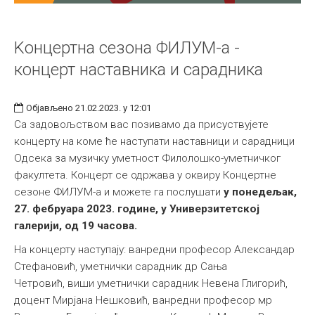
Kонцертна сезона ФИЛУМ-а -
концерт наставника и сарадника
Објављено 21.02.2023. у 12:01
Са задовољством вас позивамо да присуствујете
концерту на коме ће наступати наставници и сарадници
Одсека за музичку уметност Филолошко-уметничког
факултета. Концерт се одржава у оквиру Концертне
сезоне ФИЛУМ-а и можете га послушати
у понедељак,
27. фебруара 2023. године, у Универзитетској
галерији, од 19 часова.
На концерту наступају: ванредни професор Александар
Стефановић, уметнички сарадник др Сања
Четровић, виши уметнички сарадник Невена Глигорић,
доцент Мирјана Нешковић, ванредни професор мр