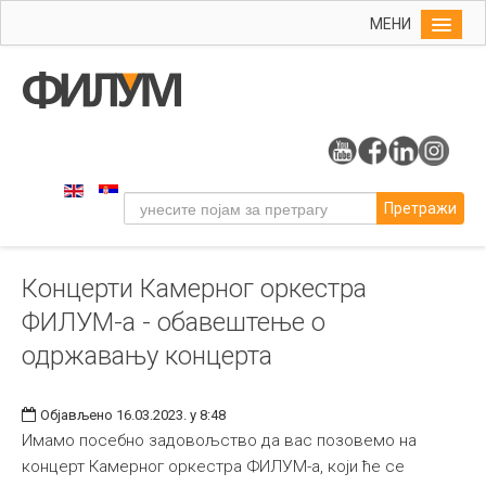
МЕНИ
Почетна
Упис
ФИЛУМ
Студије
Претражи
Наука
Уметност
Концерти Камерног оркестра
Музичка уметност
ФИЛУМ-а - обавештење о
Примењена и ликовна уметност
одржавању концерта
Галерија
Издаваштво
Објављено 16.03.2023. у 8:48
Имамо посебно задовољство да вас позовемо на
Библиотека
концерт Камерног оркестра ФИЛУМ-а, који ће се
Студенти