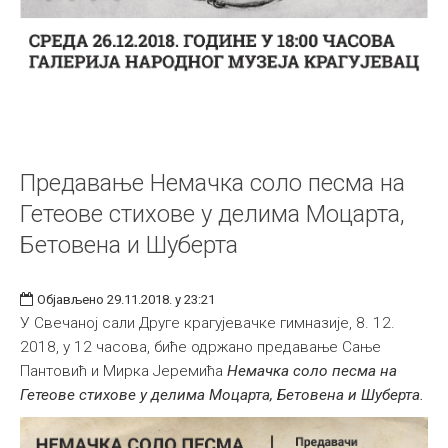
Предавање Немачка соло песма на
Гетеове стихове у делима Моцарта,
Бетовена и Шуберта
Објављено 29.11.2018. у 23:21
У Свечаној сали Друге крагујевачке гимназије, 8. 12.
2018, у 12 часова, биће одржано предавање Сање
Пантовић и Мирка Јеремића
Немачка соло песма на
Гетеове стихове у делима Моцарта, Бетовена и Шуберта.