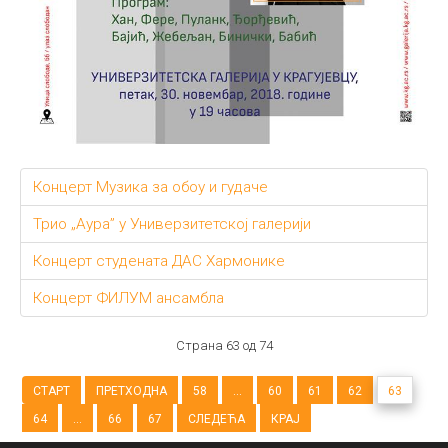
Концерт Музика за обоу и гудаче
Трио „Аура” у Универзитетској галерији
Концерт студената ДАС Хармонике
Концерт ФИЛУМ ансамбла
Страна 63 од 74
СТАРТ
ПРЕТХОДНА
58
...
60
61
62
63
64
...
66
67
СЛЕДЕЋА
КРАЈ