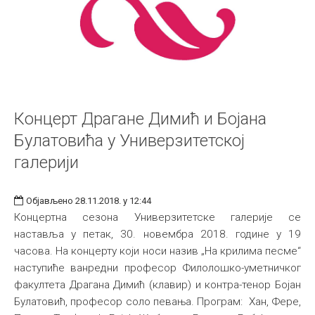
Концерт Драгане Димић и Бојана
Булатовића у Универзитетској
галерији
Објављено 28.11.2018. у 12:44
Концертна сезона Универзитетске галерије се
наставља у петак, 30. новембра 2018. године у 19
часова. На концерту који носи назив „На крилима песме“
наступиће ванредни професор Филолошко-уметничког
факултета Драгана Димић (клавир) и контра-тенор Бојан
Булатовић, професор соло певања. Програм: Хан, Фере,