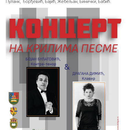
Пуланк, Ђорђевић, Бајић, Жебељан, Бинички, Бабић.