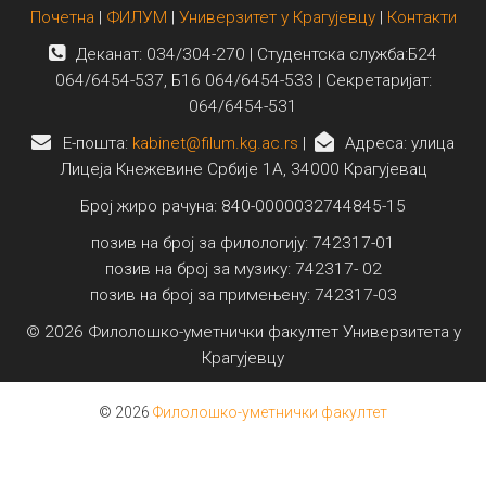
Почетна
|
ФИЛУМ
|
Универзитет у Крагујевцу
|
Контакти
Деканат: 034/304-270 | Студентска служба:Б24
064/6454-537, Б16 064/6454-533 | Секретаријат:
064/6454-531
E-пошта:
kabinet@filum.kg.ac.rs
|
Адреса: улица
Лицеја Кнежевине Србије 1А, 34000 Крагујевац
Број жиро рачуна: 840-0000032744845-15
позив на број за филологију: 742317-01
позив на број за музику: 742317- 02
позив на број за примењену: 742317-03
© 2026 Филолошко-уметнички факултет Универзитета у
Крагујевцу
© 2026
Филолошко-уметнички факултет