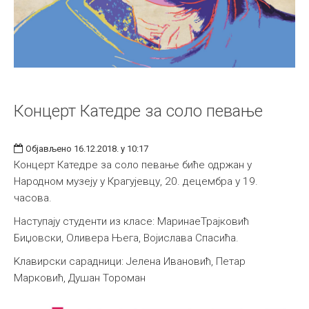
Концерт Катедре за соло певање
Објављено 16.12.2018. у 10:17
Концерт Катедре за соло певање биће одржан у
Народном музеју у Крагујевцу, 20. децембра у 19.
часова.
Наступају студенти из класе: МаринаеТрајковић
Биџовски, Оливера Њега, Војислава Спасића.
Kлавирски сарадници: Јелена Ивановић, Петар
Марковић, Душан Тороман