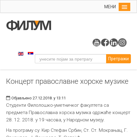
МЕНИ
Почетна
Упис
ФИЛУМ
Студије
Претражи
Наука
Уметност
Концерт православне хорске музике
Музичка уметност
Примењена и ликовна уметност
Објављено 27.12.2018. у 13:11
Галерија
Студенти Филолошко-уметничког факултета са
предмета Православна хорска музика одржаће концерт
Издаваштво
28. 12. 2018. у 19 часова, у Народном музеју.
Библиотека
На програму су: Кир Стефан Србин, Ст. Ст. Мокрањац, Г.
Студенти