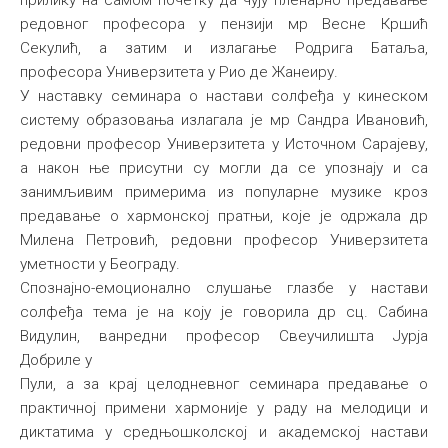
прилику на самом почетку да чују пленарно предавање
редовног професора у пензији мр Весне Кршић
Секулић, а затим и излагање Родрига Батаља,
професора Универзитета у Рио де Жанеиру.
У наставку семинара о настави солфеђа у кинеском
систему образовања излагала је мр Сандра Ивановић,
редовни професор Универзитета у Источном Сарајеву,
а након ње присутни су могли да се упознају и са
занимљивим примерима из популарне музике кроз
предавање о хармонској пратњи, које је одржала др
Милена Петровић, редовни професор Универзитета
уметности у Београду.
Спознајно-емоционално слушање глазбе у настави
солфеђа тема је на коју је говорила др сц. Сабина
Видулин, ванредни професор Свеучилишта Јурја
Добриле у
Пули, а за крај целодневног семинара предавање о
практичној примени хармоније у раду на мелодици и
диктатима у средњошколској и академској настави