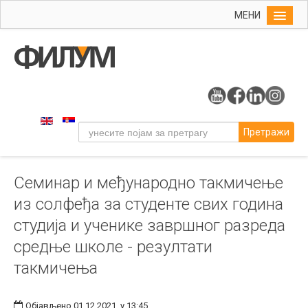
МЕНИ
Почетна
Упис
ФИЛУМ
Студије
Претражи
Наука
Уметност
Семинар и међународно такмичење
Музичка уметност
из солфеђа за студенте свих година
Примењена и ликовна уметност
студија и ученике завршног разреда
Галерија
средње школе - резултати
Издаваштво
такмичења
Библиотека
Студенти
Објављено 01.12.2021. у 13:45