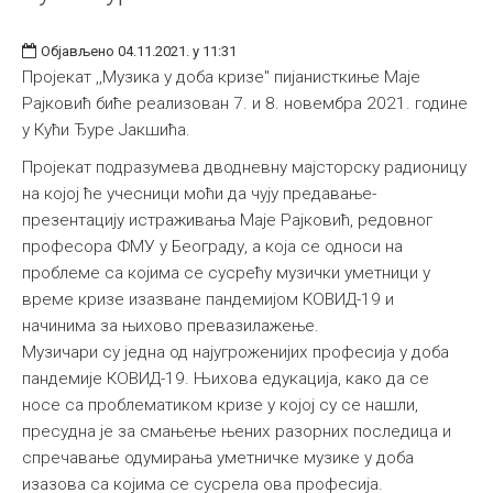
Објављено 04.11.2021. у 11:31
Пројекат ,,Музика у доба кризе" пијанисткиње Маје
Рајковић биће реализован 7. и 8. новембра 2021. године
у Кући Ђуре Јакшића.
Пројекат подразумева дводневну мајсторску радионицу
на којој ће учесници моћи да чују предавањe-
презентацију истраживања Маје Рајковић, редовног
професора ФМУ у Београду, а која се односи на
проблеме са којима се сусрећу музички уметници у
време кризе изазване пандемијом КОВИД-19 и
начинима за њихово превазилажење.
Музичари су једна од најугроженијих професија у доба
пандемије КОВИД-19. Њихова едукација, како да се
носе са проблематиком кризе у којој су се нашли,
пресудна је за смањење њених разорних последица и
спречавање одумирања уметничке музике у доба
изазова са којима се сусрела ова професија.