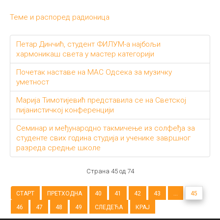
Теме и распоред радионица
Петар Динчић, студент ФИЛУМ-а најбољи
хармоникаш света у мастер категорији
Почетак наставе на МАС Одсека за музичку
уметност
Марија Тимотијевић представила се на Светској
пијанистичкој конференцији
Семинар и међународно такмичење из солфеђа за
студенте свих година студија и ученике завршног
разреда средње школе
Страна 45 од 74
СТАРТ
ПРЕТХОДНА
40
41
42
43
...
45
46
47
48
49
СЛЕДЕЋА
КРАЈ