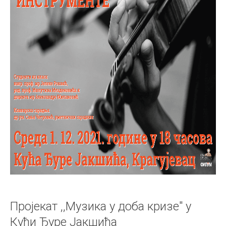
Пројекат ,,Музика у доба кризе" у
Кући Ђуре Јакшића