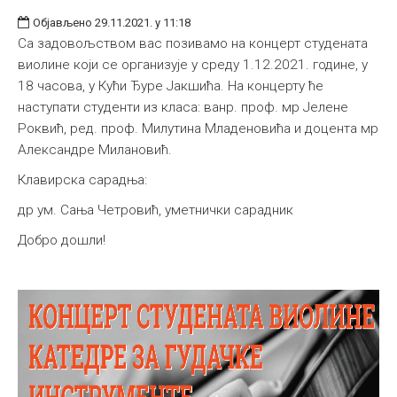
Објављено 29.11.2021. у 11:18
Са задовољством вас позивамо на концерт студената
виолине који се организује у среду 1.12.2021. године, у
18 часова, у Кући Ђуре Јакшића. На концерту ће
наступати студенти из класа: ванр. проф. мр Јелене
Роквић, ред. проф. Милутина Младеновића и доцента мр
Александре Милановић.
Клавирска сарадња:
др ум. Сања Четровић, уметнички сарадник
Добро дошли!