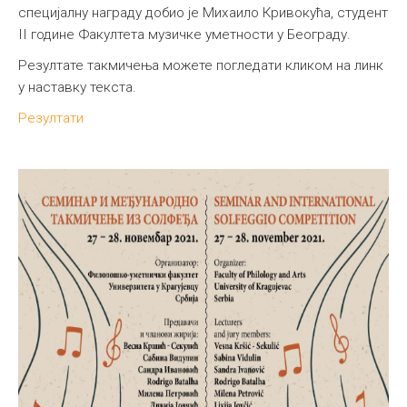
специјалну награду добио је Михаило Кривокућа, студент
II године Факултета музичке уметности у Београду.
Резултате такмичења можете погледати кликом на линк
у наставку текста.
Резултати