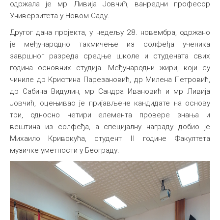
одржала је мр Ливија Јовчић, ванредни професор
Универзитета у Новом Саду.
Другог дана пројекта, у недељу 28. новембра, одржано
је међународно такмичење из солфеђа ученика
завршног разреда средње школе и студената свих
година основних студија. Међународни жири, који су
чиниле др Кристина Парезановић, др Милена Петровић,
др Сабина Видулин, мр Сандра Ивановић и мр Ливија
Јовчић, оцењивао је пријављене кандидате на основу
три, односно четири елемента провере знања и
вештина из солфеђа, а специјалну награду добио је
Михаило Кривокућа, студент II године Факултета
музичке уметности у Београду.