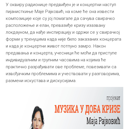
У оквиру радионице предвиђен је и концертни наступ
пијанисткиње Маје Рајковић, на коме ће она извести
композиције које су јој помагале да сачува свирачко
расположење и елан, превазиђе кризу изазвану
локдауном, да нађе инспирацију и одржи се у свирачкој
форми у тренуцима када није било заказаних концерата
и када је концертни живот потпуно замро. Након
предавања и концерта, учесници ће моћи да приступе
индивидуалним и групним часовима на којима ће
практично разрађивати ове проблеме, повезивати са
извођачким проблемима и учествовати у разговорима,
размени искустава и дискусијама.