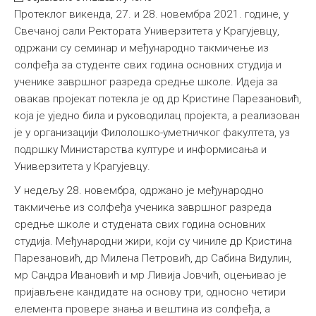
Протеклог викенда, 27. и 28. новембра 2021. године, у
Међународна
Свечаној сали Ректората Универзитета у Крагујевцу,
одржани су семинар и међународно такмичење из
солфеђа за студенте свих година основних студија и
ученике завршног разреда средње школе. Идеја за
овакав пројекат потекла је од др Кристине Парезановић,
која је уједно била и руководилац пројекта, а реализован
је у организацији Филолошко-уметничког факултета, уз
подршку Министарства културе и информисања и
Универзитета у Крагујевцу.
У недељу 28. новембра, одржано је међународно
такмичење из солфеђа ученика завршног разреда
средње школе и студената свих година основних
студија. Међународни жири, који су чиниле др Кристина
Парезановић, др Милена Петровић, др Сабина Видулин,
мр Сандра Ивановић и мр Ливија Јовчић, оцењивао је
пријављене кандидате на основу три, односно четири
елемента провере знања и вештина из солфеђа, а