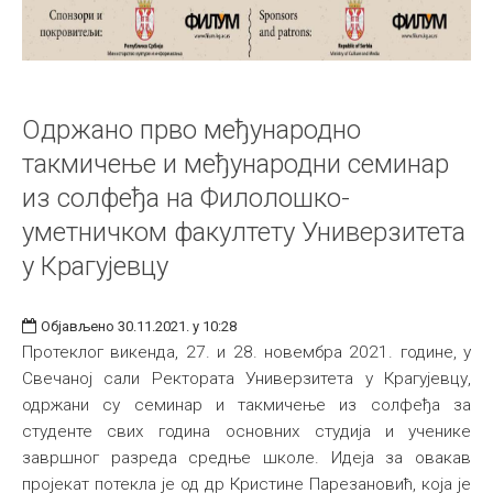
Одржано прво међународно
такмичење и међународни семинар
из солфеђа на Филолошко-
уметничком факултету Универзитета
у Крагујевцу
Објављено 30.11.2021. у 10:28
Протеклог викенда, 27. и 28. новембра 2021. године, у
Свечаној сали Ректората Универзитета у Крагујевцу,
одржани су семинар и такмичење из солфеђа за
студенте свих година основних студија и ученике
завршног разреда средње школе. Идеја за овакав
пројекат потекла је од др Кристине Парезановић, која је