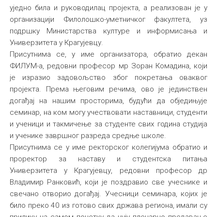
уједно била и руководилац пројекта, а реализован је у
организацији Филолошко-уметничког факултета, уз
подршку Министарства културе и информисања и
Универзитета у Крагујевцу.
Присутнима се, у име организатора, обратио декан
ФИЛУМ-а, редовни професор мр Зоран Комадина, који
је изразио задовољство због покретања оваквог
пројекта. Према његовим речима, ово је јединствен
догађај на нашим просторима, будући да обједињује
семинар, на ком могу учествовати наставници, студенти
и ученици и такмичење за студенте свих година студија
и ученике завршног разреда средње школе.
Присутнима се у име ректорског колегијума обратио и
проректор за наставу и студентска питања
Универзитета у Крагујевцу, редовни професор др
Владимир Ранковић, који је поздравио све учеснике и
свечано отворио догађај. Учесници семинара, којих је
било преко 40 из готово свих држава региона, имали су