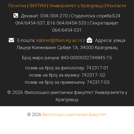
Почетна
|
ФИЛУМ
|
Универзитет у Крагујевцу
|
Контакти
Деканат: 034/304-270 | Студентска служба:Б24
064/6454-537, Б16 064/6454-533 | Секретаријат:
064/6454-531
E-пошта:
kabinet@filum.kg.ac.rs
|
Адреса: улица
Лицеја Кнежевине Србије 1А, 34000 Крагујевац
Број жиро рачуна: 840-0000032744845-15
позив на број за филологију: 742317-01
позив на број за музику: 742317- 02
позив на број за примењену: 742317-03
© 2026 Филолошко-уметнички факултет Универзитета у
Крагујевцу
© 2026
Филолошко-уметнички факултет