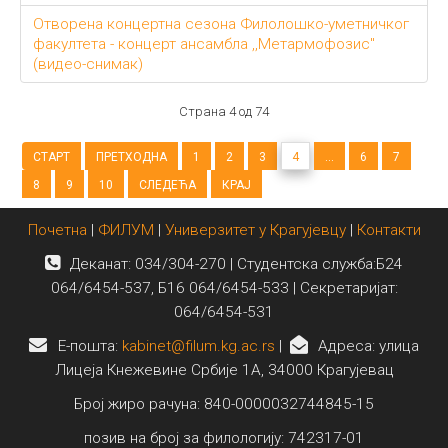
Отворена концертна сезона Филолошко-уметничког
факултета - концерт ансамбла ,,Метармофозис"
(видео-снимак)
Страна 4 од 74
СТАРТ
ПРЕТХОДНА
1
2
3
4
...
6
7
8
9
10
СЛЕДЕЋА
КРАЈ
Почетна
|
ФИЛУМ
|
Универзитет у Крагујевцу
|
Контакти
Деканат: 034/304-270 | Студентска служба:Б24
064/6454-537, Б16 064/6454-533 | Секретаријат:
064/6454-531
E-пошта:
kabinet@filum.kg.ac.rs
|
Адреса: улица
Лицеја Кнежевине Србије 1А, 34000 Крагујевац
Број жиро рачуна: 840-0000032744845-15
позив на број за филологију: 742317-01