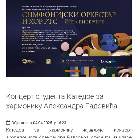
Концерт студента Катедре за
хармонику Александра Радовића
Објављено 04.04.2025. у 16:23
Катедра за хармонику најављује концерт
акоредонисте Александра Радовића, студента из класе