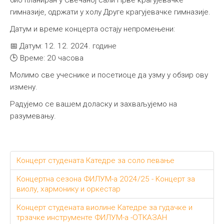
био планиран у Свечаној сали Прве крагујевачке
гимназије, одржати у холу Друге крагујевачке гимназије.
Датум и време концерта остају непромењени:
📅 Датум: 12. 12. 2024. године
🕒 Време: 20 часова
Молимо све учеснике и посетиоце да узму у обзир ову
измену.
Радујемо се вашем доласку и захваљујемо на
разумевању.
Концерт студената Катедре за соло певање
Концертна сезона ФИЛУМ-а 2024/25 - Kонцерт за
виолу, хармонику и оркестар
Концерт студената виолине Катедре за гудачке и
трзачке инструменте ФИЛУМ-а -ОТКАЗАН