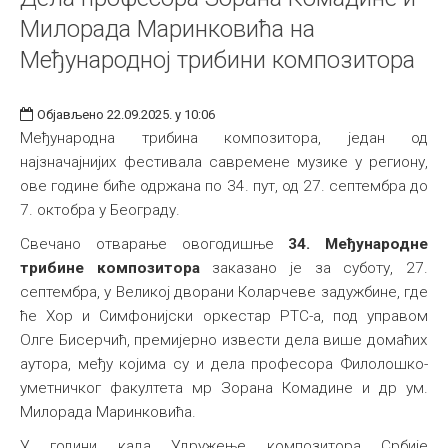
Милорада Маринковића на
Међународној трибини композитора
Објављено 22.09.2025. у 10:06
Међународна трибина композитора, један од
најзначајнијих фестивала савремене музике у региону,
ове године биће одржана по 34. пут, од 27. септембра до
7. октобра у Београду.
Свечано отварање oвогодишњe
34. Међународнe
трибинe композиторa
заказано је за суботу, 27.
септембра, у Великој дворани Коларчеве задужбине, где
ће Хор и Симфонијски оркестар РТС-а, под управом
Олге Бисерчић, премијерно извести дела више домаћих
аутора, међу којима су и дела професора Филолошко-
уметничког факултета мр Зорана Комадине и др ум.
Милорада Маринковића.
У години када Удружење композитора Србије