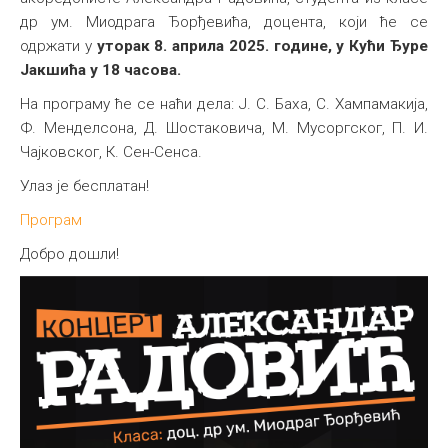
др ум. Миодрага Ђорђевића, доцента, који ће се
одржати у
уторак 8. априла 2025. године, у Кући Ђуре
Јакшића у 18 часова.
На програму ће се наћи дела: Ј. С. Баха, С. Хампамакија,
Ф. Менделсона, Д. Шостаковича, М. Мусоргског, П. И.
Чајковског, К. Сен-Сенса.
Улаз је бесплатан!
Програм
Добро дошли!