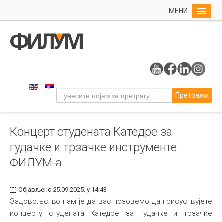
МЕНИ
Почетна
Упис
ФИЛУМ
Студије
Претражи
Наука
Уметност
Концерт студената Катедре за
Музичка уметност
гудачке и трзачке инструменте
Примењена и ликовна уметност
ФИЛУМ-а
Галерија
Издаваштво
Објављено 25.09.2025. у 14:43
Задовољство нам је да вас позовемо да присуствујете
Библиотека
концерту студената Катедре за гудачке и трзачке
Студенти