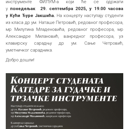
инструменте ФИЛУМ-а који ће се одржати
Међународна
у
понедељак 29. септембра 2025, у 19.00 часова
у Кући Ђуре Јакшића.
На концерту наступају студенти
из класа др ум. Наташе Петровић, редовног професора,
мр Милутина Младеновића, редовног професора, мр
Александре Милановић, ванредног професора, уз
клавирску сарадњу др ум. Сањe Четровић,
уметничког сарадника.
Добро дошли!