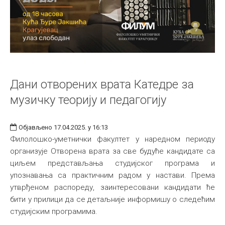
Дани отворених врата Катедре за
музичку теорију и педагогију
Објављено 17.04.2025. у 16:13
Филолошко-уметнички факултет у наредном периоду
организује Отворена врата за све будуће кандидате са
циљем представљања студијског програма и
упознавања са практичним радом у настави. Према
утврђеном распореду, заинтересовани кандидати ће
бити у прилици да се детаљније информишу о следећим
студијским програмима.