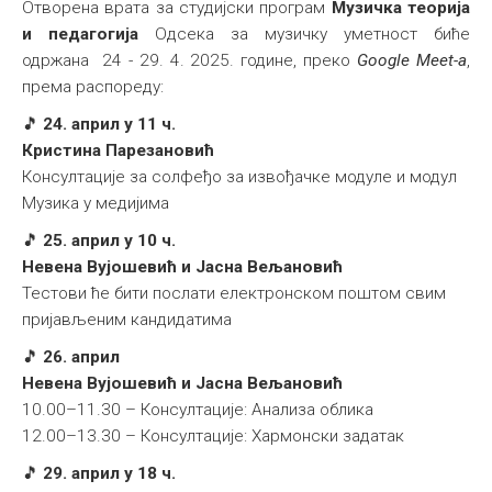
Отворена врата за студијски програм
Музичка теорија
и педагогија
Одсека за музичку уметност биће
одржана 24 - 29. 4. 2025. године, преко
Google Meet-a
,
према распореду:
🎵
24. април у 11 ч.
Кристина Парезановић
Консултације за солфеђо за извођачке модуле и модул
Музика у медијима
🎵
25. април у 10 ч.
Невена Вујошевић и Јасна Вељановић
Тестови ће бити послати електронском поштом свим
пријављеним кандидатима
🎵
26. април
Невена Вујошевић и Јасна Вељановић
10.00–11.30 – Консултације: Анализа облика
12.00–13.30 – Консултације: Хармонски задатак
🎵
29. април у 18 ч.