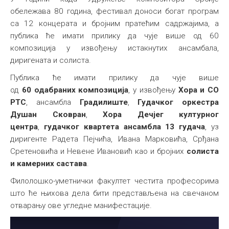
обележава 80 година, фестивал доноси богат програм
са 12 концерата и бројним пратећим садржајима, а
публика ће имати прилику да чује више од 60
композиција у извођењу истакнутих ансамбала,
диригената и солиста.
Публика ће имати прилику да чује више
од
60
одабраних
композиција
, у извођењу
Хора и СО
РТС
, ансамбла
Градилиште
,
Гудачког оркестра
Душан Сковран
,
Хора Дечјег културног
центра
,
гудачког квартета ансамбла 13 гудача
, уз
диригенте Радета Пејчића, Ивана Марковића, Срђана
Сретеновића и Невене Ивановић као и бројних
солиста
и камерних састава
.
Филолошко-уметнички факултет честита професорима
што ће њихова дела бити представљена на свечаном
отварању ове угледне манифестације.