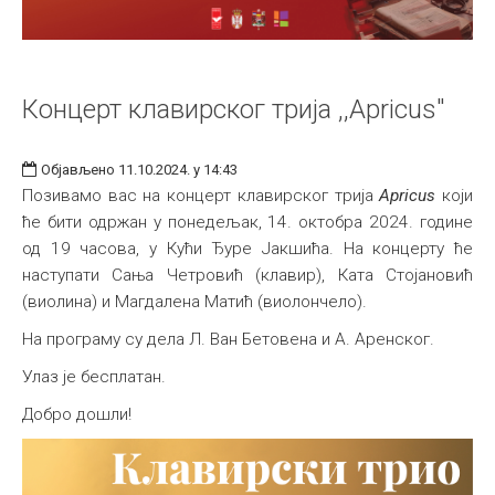
Концерт клавирског трија ,,Apricus"
Објављено 11.10.2024. у 14:43
Позивамо вас на концерт клавирског трија
Apricus
који
ће бити одржан у понедељак, 14. октобра 2024. године
од 19 часова, у Кући Ђуре Јакшићa. На концерту ће
наступати Сања Четровић (клавир), Ката Стојановић
(виолина) и Магдалена Матић (виолончело).
На програму су дела Л. Ван Бетовена и А. Аренског.
Улаз је бесплатан.
Добро дошли!