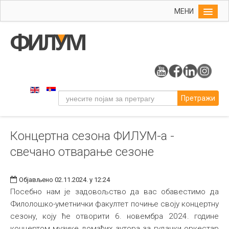
МЕНИ
Почетна
Упис
ФИЛУМ
Студије
Претражи
Наука
Уметност
Концертна сезона ФИЛУМ-а -
Музичка уметност
свечано отварање сезоне
Примењена и ликовна уметност
Галерија
Објављено 02.11.2024. у 12:24
Издаваштво
Посебно нам је задовољство да вас обавестимо да
Филолошко-уметнички факултет почиње своју концертну
Библиотека
сезону, коју ће отворити 6. новембра 2024. године
Студенти
концертом музике домаћих аутора за гудачки оркестар