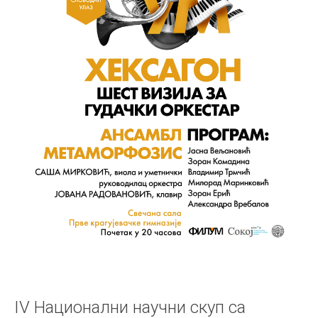
IV Национални научни скуп са