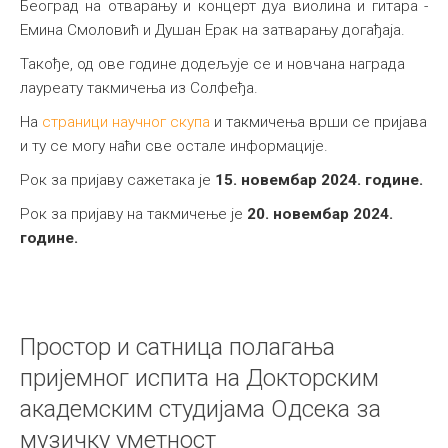
Београд на отварању и концерт дуа виолина и гитара -
Емина Смоловић и Душан Ерак на затварању догађаја.
Такође, од ове године додељује се и новчана награда
лауреату такмичења из Солфеђа.
На
страници научног скупа
и такмичења врши се пријава
и ту се могу наћи све остале информације.
Рок за пријаву сажетака је
15. новембар 2024. године.
Рок за пријаву на такмичење је
20. новембар 2024.
године.
Простор и сатница полагања
пријемног испита на Докторским
академским студијама Одсека за
музичку уметност