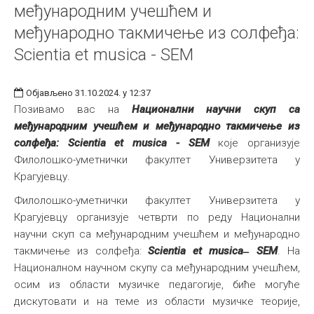
међународним учешћем и
међународно такмичење из солфеђа:
Scientia et musica - SEM
Објављено 31.10.2024. у 12:37
Позивамо вас на
Национални научни скуп са
међународним учешћем и међународно такмичење из
солфеђа: Scientia et musica - SEM
које организује
Филолошко-уметнички факултет Универзитета у
Крагујевцу.
Филолошко-уметнички факултет Универзитета у
Крагујевцу организује четврти по реду Национални
научни скуп са међународним учешћем и међународно
такмичење из солфеђа:
Scientia et musica ̶ SEM
. На
Националном научном скупу са међународним учешћем,
осим из области музичке педагогије, биће могуће
дискутовати и на теме из области музичке теорије,