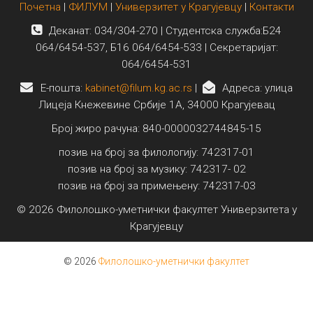
Почетна
|
ФИЛУМ
|
Универзитет у Крагујевцу
|
Контакти
Деканат: 034/304-270 | Студентска служба:Б24
064/6454-537, Б16 064/6454-533 | Секретаријат:
064/6454-531
E-пошта:
kabinet@filum.kg.ac.rs
|
Адреса: улица
Лицеја Кнежевине Србије 1А, 34000 Крагујевац
Број жиро рачуна: 840-0000032744845-15
позив на број за филологију: 742317-01
позив на број за музику: 742317- 02
позив на број за примењену: 742317-03
© 2026 Филолошко-уметнички факултет Универзитета у
Крагујевцу
© 2026
Филолошко-уметнички факултет