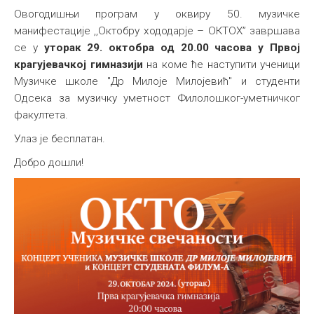
Овогодишњи програм у оквиру 50. музичке
манифестације ,,Октобру хододарје – ОКТОХ” завршава
се у
уторак 29. октобра од 20.00 часова у Првој
крагујевачкој гимназији
на коме ће наступити ученици
Музичке школе "Др Милоје Милојевић" и студенти
Одсека за музичку уметност Филолошког-уметничког
факултета.
Улаз је бесплатан.
Добро дошли!