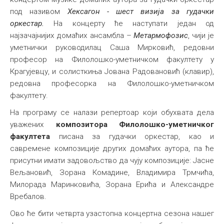
под називом
Хексагон - шест визија за гудачки
Међународна
оркестар.
На концерту ће наступати један од
најзачајнијих домаћих ансамбла –
Метармофозис
, чији је
уметнички руководилац Саша Мирковић, редовни
професор на Филолошко-уметничком факултету у
Крагујевцу, и солисткиња Јована Радовановић (клавир),
редовна професорка на Филолошко-уметничком
факултету.
На програму се налази репертоар који обухвата дела
уважених
композитора Филолошко-уметничког
факултета
писана за гудачки оркестар, као и
савремене композиције других домаћих аутора, па ће
присутни имати задовољство да чују композиције: Јасне
Вељановић, Зорана Комадине, Владимира Трмчића,
Милорада Маринковића, Зорана Ерића и Александре
Вребалов.
Ово ће бити четврта узастопна концертна сезона нашег