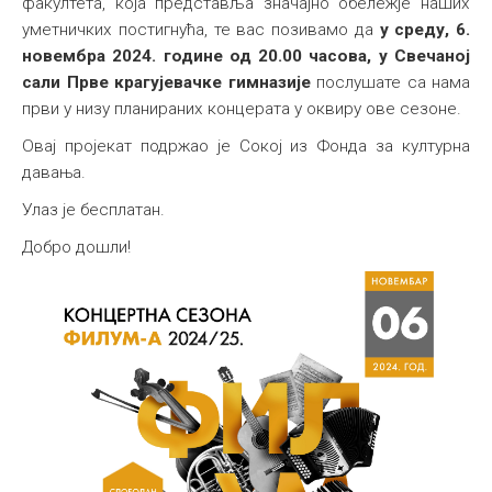
факултета, која представља значајно обележје наших
уметничких постигнућа, те вас позивамо да
у
среду, 6.
новембра 2024. године од 20.00 часова, у Свечаној
сали Прве крагујевачке гимназије
послушате са нама
први у низу планираних концерата у оквиру ове сезоне.
Овај пројекат подржао је Сокој из Фонда за културна
давања.
Улаз је бесплатан.
Добро дошли!