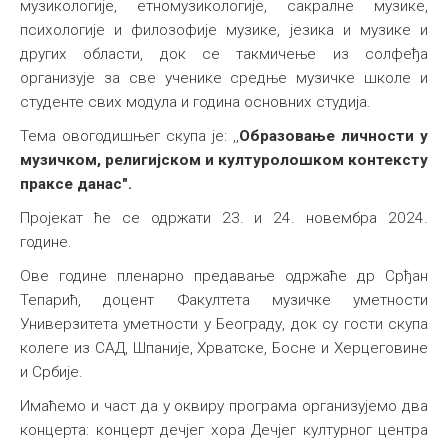
музикологије, етномузикологије, сакралне музике,
психологије и филозофије музике, језика и музике и
других области, док се такмичење из солфеђа
организује за све ученике средње музичке школе и
студенте свих модула и година основних студија.
Тема овогодишњег скупа је: ,,
Образовање личности у
музичком, религијском и културолошком контексту
праксе данас".
Пројекат ће се одржати 23. и 24. новембра 2024.
године.
Ове године пленарно предавање одржаће др Срђан
Тепарић, доцент Факултета музичке уметности
Универзитета уметности у Београду, док су гости скупа
колеге из САД, Шпаније, Хрватске, Босне и Херцеговине
и Србије.
Имаћемо и част да у оквиру програма организујемо два
концерта: концерт дечјег хора Дечјег културног центра