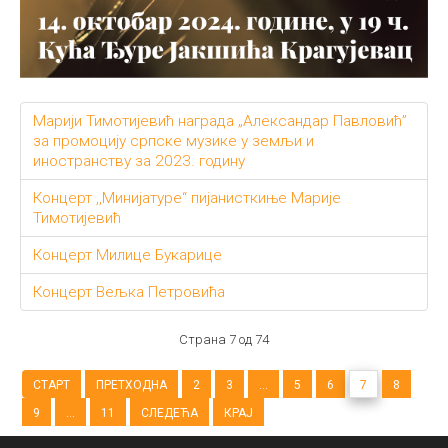
Марији Тимотијевић награда „Александар Павловић”
за промоцију српске музике у земљи и
иностранству за 2023. годину
Концерт ,,Минијатуре“ пијанисткиње Марије
Тимотијевић
Концерт Милице Букарице
Концерт Вељка Петровића
Страна 7 од 74
СТАРТ
ПРЕТХОДНА
2
3
...
5
6
7
8
9
...
11
СЛЕДЕЋА
КРАЈ