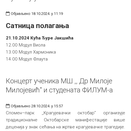
Објављено 18.10.2024. у 11:19
Сатница полагања
21.10.2024 Кућа Ђуре Јакшића
12.00 Модул Виола
13.00 Модул Хармоника
14.00 Модул Флаута
Концерт ученика МШ ,, Др Милоје
Милојевић" и студената ФИЛУМ-а
Објављено 28.10.2024. у 15:57
Спомен–парк ,,Крагујевачки октобар” организује
традиционалне Октобарске манифестације више
деценија у знак сећања на жртве крагујевачке трагедије.