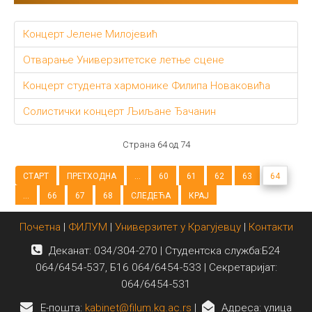
Концерт Јелене Милојевић
Отварање Универзитетске летње сцене
Концерт студента хармонике Филипа Новаковића
Солистички концерт Љиљане Ђачанин
Страна 64 од 74
СТАРТ
ПРЕТХОДНА
...
60
61
62
63
64
...
66
67
68
СЛЕДЕЋА
КРАЈ
Почетна
|
ФИЛУМ
|
Универзитет у Крагујевцу
|
Контакти
Деканат: 034/304-270 | Студентска служба:Б24
064/6454-537, Б16 064/6454-533 | Секретаријат:
064/6454-531
E-пошта:
kabinet@filum.kg.ac.rs
|
Адреса: улица