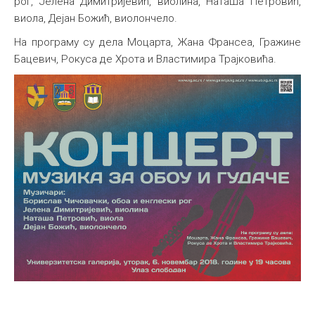
рог, Јелена Димитријевић, виолина, Наташа Петровић,
виола, Дејан Божић, виолончело.
Међународна
На програму су дела Моцарта, Жана Франсеа, Гражине
Бацевич, Рокуса де Хрота и Властимира Трајковића.