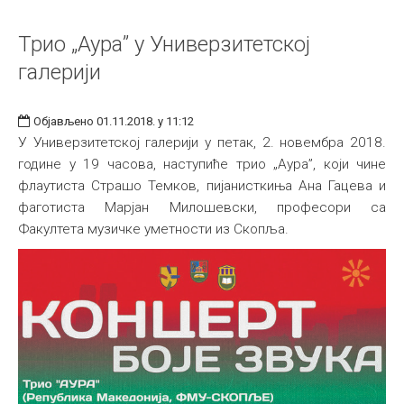
Трио „Аура” у Универзитетској
галерији
Објављено 01.11.2018. у 11:12
У Универзитетској галерији у петак, 2. новембра 2018.
године у 19 часова, наступиће трио „Аура”, који чине
флаутиста Страшо Темков, пијанисткиња Ана Гацева и
фаготиста Марјан Милошевски, професори са
Факултета музичке уметности из Скопља.