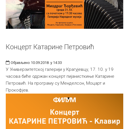
Концерт Катарине Петровић
Објављено 10.09.2018. у 14:33
У Универзитетској галерији у Крагујевцу, 17. 10. у 19
часова биће одржан концерт пијанисткиње Катарине
Петровић. На програму су Менделсон, Моцарт и
Прокофјев.