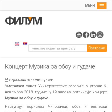
МЕНИ
Почетна
Упис
ФИЛУМ
Студије
Претражи
Наука
Уметност
Концерт Музика за обоу и гудаче
Музичка уметност
Примењена и ликовна уметност
Објављено 02.11.2018. у 19:31
Галерија
Уметнички савет Универзитетске галерије, у уторак 6.
новембра 2018. године у 19 часова, организује концерт
Издаваштво
Музика за обоу и гудаче.
Библиотека
Наступају: Борислав Чичовачки, обоа и енглески
Студенти