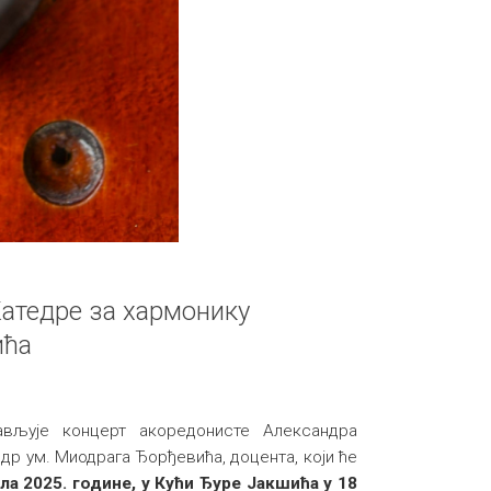
Катедре за хармонику
ића
ављује концерт акоредонисте Александра
 др ум. Миодрага Ђорђевића, доцента, који ће
ила 2025. године, у Кући Ђуре Јакшића у 18