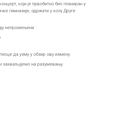
онцерт, који је првобитно био планиран у
чке гимназије, одржати у холу Друге
ају непромењени:
е
иоце да узму у обзир ову измену.
и захваљујемо на разумевању.