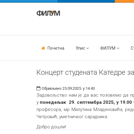
Почетна
Упис
ФИЛУМ
С
Концерт студената Катедре з
Објављено 25.09.2025. у 14:43
Задовољство нам је да вас позовемо да пр
у
понедељак 29. септембра 2025, у 19.00
професора, мр Милутина Младеновића, ред
Четровић, уметничког сарадника.
Добро дошли!