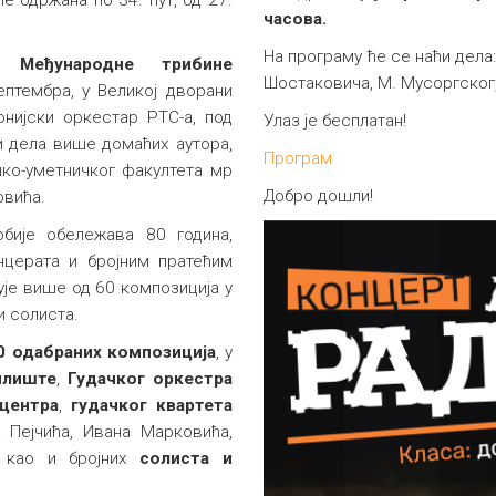
часова.
На програму ће се наћи дела:
. Међународнe трибинe
Шостаковича, М. Мусоргског, 
септембра, у Великој дворани
нијски оркестар РТС-а, под
Улаз је бесплатан!
и дела више домаћих аутора,
Програм
ко-уметничког факултета мр
Добро дошли!
овића.
бије обележава 80 година,
нцерата и бројним пратећим
ује више од 60 композиција у
и солиста.
0
одабраних
композиција
, у
илиште
,
Гудачког оркестра
 центра
,
гудачког квартета
а Пејчића, Ивана Марковића,
 као и бројних
солиста и