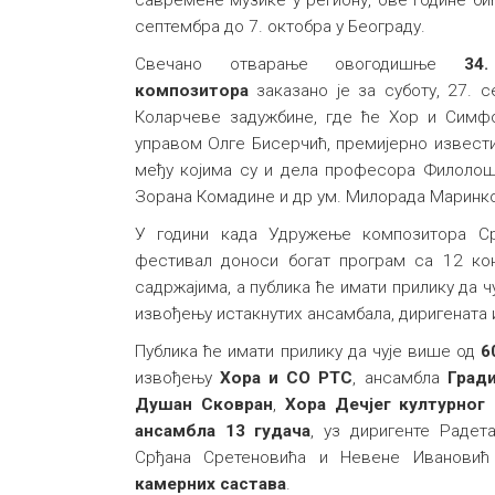
септембра до 7. октобра у Београду.
Свечано отварање oвогодишњe
34
композиторa
заказано је за суботу, 27. 
Коларчеве задужбине, где ће Хор и Симфо
управом Олге Бисерчић, премијерно извест
међу којима су и дела професора Филолош
Зорана Комадине и др ум. Милорада Маринк
У години када Удружење композитора Ср
фестивал доноси богат програм са 12 ко
садржајима, а публика ће имати прилику да ч
извођењу истакнутих ансамбала, диригената 
Публика ће имати прилику да чује више од
6
извођењу
Хора и СО РТС
, ансамбла
Град
Душан Сковран
,
Хора Дечјег културног
ансамбла 13 гудача
, уз диригенте Радет
Срђана Сретеновића и Невене Ивановић
камерних састава
.