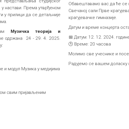
м представљања студијског
Обавештавамо вас да ће се к
 у настави. Према утврђеном
Свечаној сали Прве крагујева
ти у прилици да се детаљније
крагујевачке гимназије.
има.
Датум и време концерта ост
грам
Музичка теорија и
📅 Датум: 12. 12. 2024. годин
е одржана 24 - 29. 4. 2025.
🕒 Време: 20 часова
у:
Молимо све учеснике и посет
Радујемо се вашем доласку 
е и модул Музика у медијима
том свим пријављеним