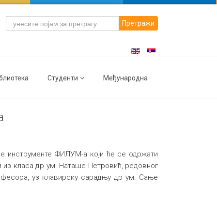
Претражи
блиотека
Студенти
Међународна
а
ке инструменте ФИЛУМ-а који ће се одржати
и из класа др ум. Наташе Петровић, редовног
фесора, уз клавирску сарадњу др ум. Сањe