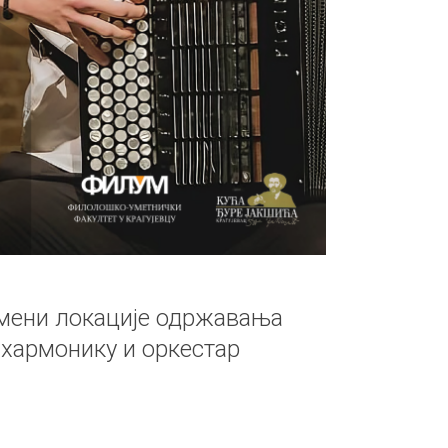
мени локације одржавања
 хармонику и оркестар