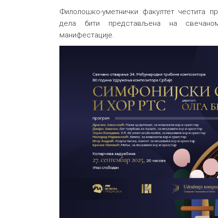
Филолошко-уметнички факултет честита 
дела бити представљена на свечано
манифестације.