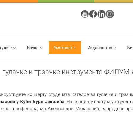
тудије
Наука
Уметност
Издаваштво
Би
а гудачке и трзачке инструменте ФИЛУМ-
исуствујете концерту студената Катедре за гудачке и трзач
 часова у Кући Ђуре Јакшића.
На концерту наступају студент
овног професора, мр Александре Милановић, ванредног про