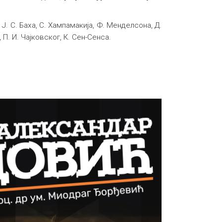
 Ј. С. Баха, С. Хампамакија, Ф. Менделсона, Д.
П. И. Чајковског, К. Сен-Сенса.