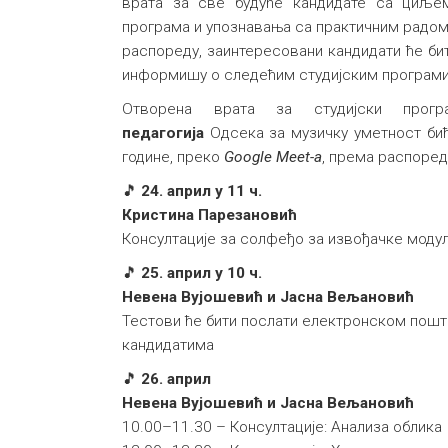
врата за све будуће кандидате са циље
програма и упознавања са практичним радом
распореду, заинтересовани кандидати ће би
информишу о следећим студијским програм
Отворена врата за студијски про
педагогија
Одсека за музичку уметност бић
године, преко
Google Meet-a
, према распоред
🎵
24. април у 11 ч.
Кристина Парезановић
Консултације за солфеђо за извођачке модул
🎵
25. април у 10 ч.
Невена Вујошевић и Јасна Вељановић
Тестови ће бити послати електронском пош
кандидатима
🎵
26. април
Невена Вујошевић и Јасна Вељановић
10.00–11.30 – Консултације: Анализа облика