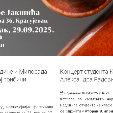
дине и Милорада
Концерт студента 
ј трибини
Александра Радов
Објављено 04.04.2025. у 16:23
Катедра за хармонику нај
Радовића, студента из класе
д најзначајнијих фестивала
се одржати у
уторак 8. апр
е одржана по 34. пут, од 27.