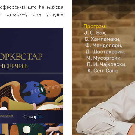
професорима што ће њихова
м отварању ове угледне