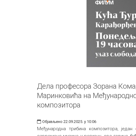
Дела професора Зорана Кома
Маринковића на Међународно
композитора
Објављено 22.09.2025. у 10:06
Међународна трибина композитора, један о
савремене музике у региону, ове године бић