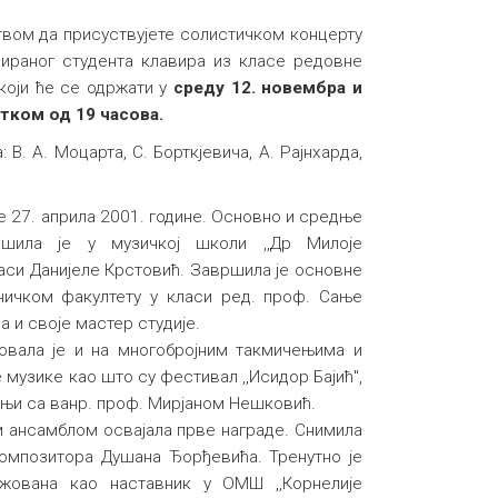
вом да присуствујете солистичком концерту
мираног студента клавира из класе редовне
оји ће се одржати у
среду 12. новембра и
тком од 19 часова.
 В. A. Moцарта, С. Борткјевича, А. Рајнхарда,
е 27. априла 2001. године. Основно и средње
шила је у музичкој школи ,,Др Милоје
класи Данијеле Крстовић. Завршила је основне
ничком факултету у класи ред. проф. Сање
а и своје мастер студије.
овала је и на многобројним такмичењима и
 музике као што су фестивал ,,Исидор Бајић",
дњи са ванр. проф. Мирјаном Нешковић.
м ансамблом освајала прве награде. Снимила
 композитора Душана Ђорђевића. Тренутно је
ажована као наставник у ОМШ ,,Корнелије