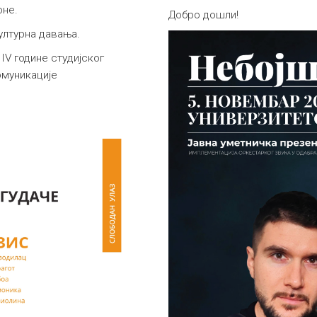
оне.
Добро дошли!
културна давања.
IV године студијског
омуникације