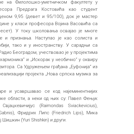
не на Филолошко-уметничком факултету у
есора Предрага Костовића као студент
еном 9,95 (девет и 95/100), док је мастер
дине у класи професора Војина Васовића са
есет). У току школовања освајао је многе
ије и признања. Наступао је као солиста и
бији, тако и у иностранству. У сарадњи са
Радио Београдом, учествовао је у пројектима
хармоника“ и „Искорак у необично“ у оквиру
итора. Са Удружењем грађана „Еуфонија“ из
реализацији пројекта „Нова српска музика за
аре и усавршавао се код најеминентнијих
ке области, а неки од њих су: Павел Фењук
Свјацкевичијус (Raimondas Sviackevicius),
abnis), Фридрих Липс (Friedrich Lips), Мика
ј Шишкин (Yuri Shishkin) и други.