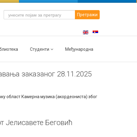
Претражи
блиотека
Студенти
Међународна
авања заказаног 28.11.2025
ку област Камерна музика (акордеониста) због
т Јелисавете Беговић