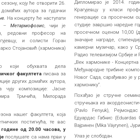
Дипломирао је 2014. годи
сезону, коју ће отворити 26.
Крагујевцу у класи проф
 домаћих аутора за гудачки
генерације са просечном оц
че.
На концерту ће наступати
студије завршио наредне го
ла –
Метармофозис
, чији је
просечном оценом 10,00 (д
ћ, редовни професор на
значајне награде, стипенд
гујевцу, и солисти Горан
камерни музичар, како у Ср
Марко Стојановић (хармоника)
Радио телевизијом Србије и 
„Век хармонике - Концертна 
р који обухвата дела
Међународне трибине композ
ичког факултета
писана за
Новог Сада, сарађивао је у 
ције других домаћих аутора,
хармонику“.
 чују композиције: Јасне
Похађао је стручне семин
мира Трмчића, Милорада
стручњака из акордеонистич
(Pavlo Fenyuk), Рејмондас 
зона нашег факултета, која
Едуардас Габнис (Eduardas G
тничких постигнућа, те вас
Вајринен (Mika Väyrynen), Јури
 године од 20.00 часова, у
Улаз је слободан.
је
послушате са нама први у