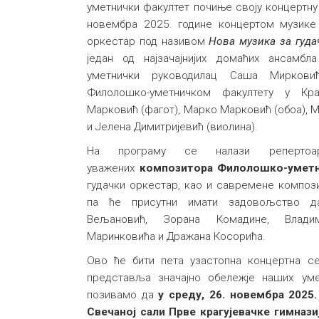
уметнички факултет почиње своју концертну 
новембра 2025. године концертом музике
оркестар под називом
Нова музика за гуда
један од најзачајнијих домаћих ансамб
уметнички руководилац Саша Миркови
Филолошко-уметничком факултету у Кра
Марковић (фагот), Марко Марковић (обоа), 
и Јелена Димитријевић (виолина).
На програму се налази репертоа
уважених
композитора Филолошко-уметн
гудачки оркестар, као и савремене компози
па ће присутни имати задовољство да
Вељановић, Зорана Комадине, Влади
Маринковића и Дражана Косорића.
Ово ће бити пета узастопна концертна се
представља значајно обележје наших уме
позивамо да
у
среду, 26. новембра 2025.
Свечаној сали Прве крагујевачке гимнази