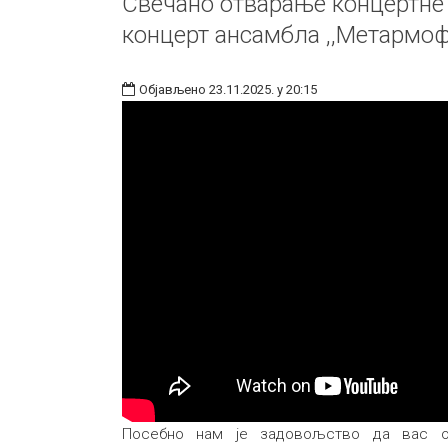
Свечано отварање концертне
концерт ансамбла ,,Метармо
Објављено 23.11.2025. у 20:15
Посебно нам је задовољство да вас о