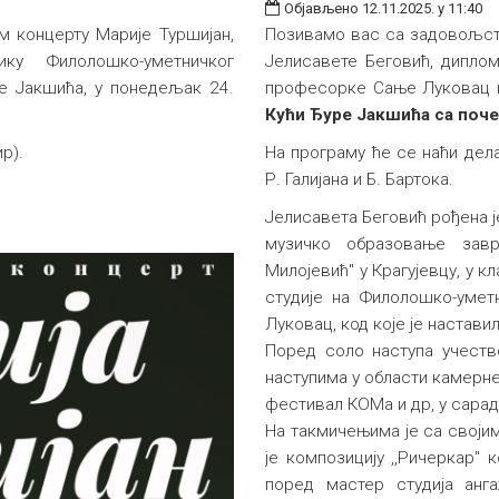
Објављено 12.11.2025. у 11:40
м концерту Марије Туршијан,
Позивамо вас са задовољст
ку Филолошко-уметничког
Јелисавете Беговић, дипло
ре Јакшића, у понедељак 24.
професорке Сање Луковац к
Кући Ђуре Јакшића са поче
р).
На програму ће се наћи дела:
Р. Галијана и Б. Бартока.
Јелисавета Беговић рођена ј
музичко образовање завр
Милојевић" у Крагујевцу, у 
студије нa Филолошко-умет
Луковац, код које је наставил
Поред соло наступа учеств
наступима у области камерне
фестивал КОМа и др, у сара
На такмичењима је са своји
је композицију ,,Ричеркар"
поред мастер студија анг