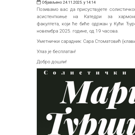
Објављено 24.11.2025. у 14:14
Позивамо вас да присуствујете солистичко
асистенткиње на Катедри за хармони
факултета, који ће биће одржан у Кући Ђу
новембра 2025. године, од 19 часова.
Уметнички сарадник: Сара Стоматовић (клави
Улаз је бесплатан!
Добро дошли!