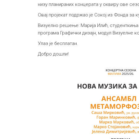
низу планираних концерата у оквиру ове сез
Овај пројекат подржао је Сокој из Фонда за 
Визуелно решење: Марија Илић, студенткиња 
програма Графички дизајн, модул Визуелне к
Улаз је бесплатан.
Добро дошли!