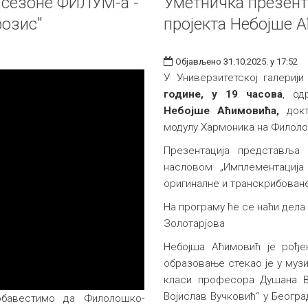
 сезоне ФИЛУМ-а -
Уметничка презент
фозис"
пројекта Небојше 
Објављено 31.10.2025. у 17:52
У Универзитетској галерији
године, у 19 часова
, о
Небојше Аћимовића,
док
модулу Хармоника на Филоло
Презентација представља 
насловом „Имплементација
оригиналне и транскрибоване
На програму ће се наћи дела Е
Золотарјова
Небојша Аћимовић је рође
образовање стекао је у музи
класи професора Душана В
Војислав Вучковић“ у Беогр
бавестимо да Филолошко-