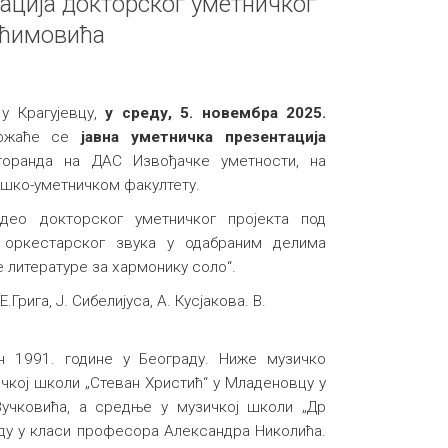
ација докторског уметничког
Аћимовића
 у Крагујевцу,
у среду, 5. новембра 2025.
држаће се
јавна уметничка презентација
торанда на ДАС Извођачке уметности, на
шко-уметничком факултету.
део докторског уметничког пројекта под
 оркестарског звука у одабраним делима
 литературе за хармонику соло“.
.Грига, Ј. Сибелијуса, А. Кусјакова. В.
н 1991. године у Београду. Ниже музичко
чкој школи „Стеван Христић“ у Младеновцу у
учковића, а средње у музичкој школи „Др
аду у класи професора Александра Николића.