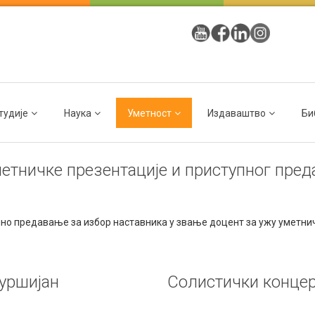
тудије
Наука
Уметност
Издаваштво
Би
тничке презентације и приступног пред
но предавање за избор наставника у звање доцент за ужу уметнич
уршијан
Солистички концер