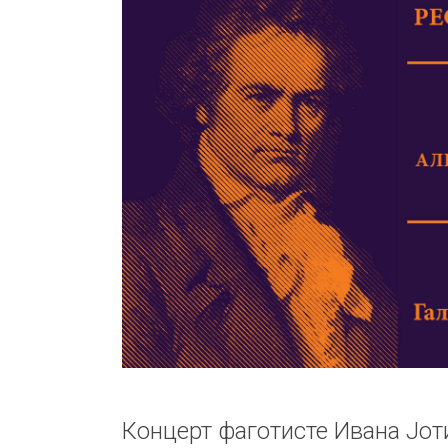
Концерт фаготисте Ивана Јот