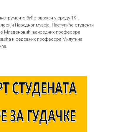
инструменте биће одржан у среду 19 .
алерији Народног музеја. Наступиће студенти
ре Младеновић, ванредних професора
овића и редовних професора Милутина
ића.