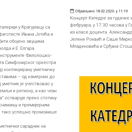
Објављено 18.02.2020. у 11:19
Концерт Катедре за гудачке 
фебруара, у 17.30 часова у Г
галерији у Крагујевцу са
из класе доцента Александ
фаготисте Ивана Јотића и
Јелене Роквић и Саше Мирк
бити обојено звуцима
Младеновића и Срђана Стош
олда и Е. Елгара.
 инструменте Филолошко-
ста Симфонијског оркестра
оју континуирану уметничку
аставима – од камерних до
ј уметник је учествoвао у
емљи и региону, а као члан
а" остварује преко стотину
у снимању и премијерним
о тако успешно промовише
метнички сарадник на