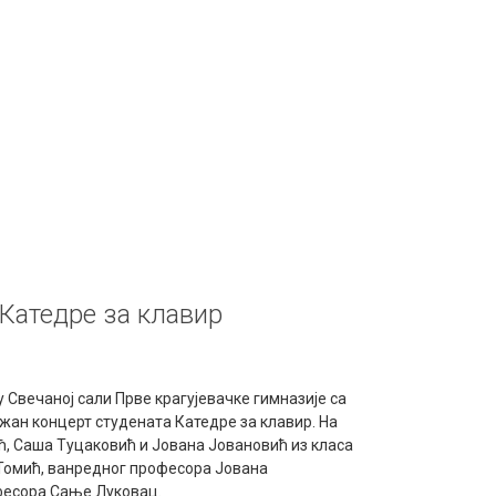
 Катедре за клавир
 у Свечаној сали Прве крагујевачке гимназије са
ржан концерт студената Катедре за клавир. На
ћ, Саша Туцаковић и Јована Јовановић из класа
Томић, ванредног професора Јована
фесора Сање Луковац.