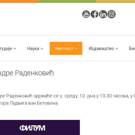
тудије
Наука
Уметност
Издаваштво
Би
ндре Раденковић
 Раденковић одржаће се у среду, 10. јуна у 19.30 часова, у Г
тора Лудвига ван Бетовена.