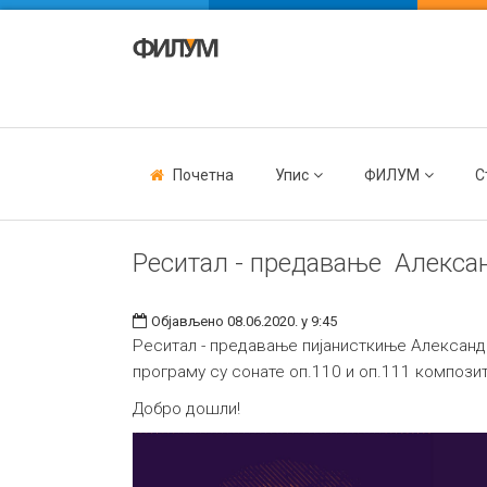
Почетна
Упис
ФИЛУМ
С
Реситал - предавање Алекса
Објављено 08.06.2020. у 9:45
Реситал - предавање пијанисткиње Александре
програму су сонате оп.110 и оп.111 компози
Добро дошли!