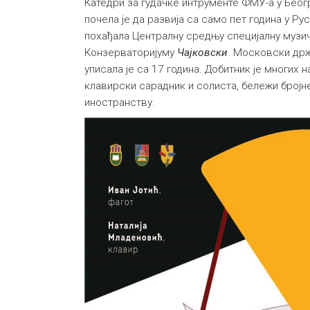
Катедри за гудачке интрументе ФМУ-а у Беог
почела је да развија са само пет година у Руси
похађала Централну средњу специјалну музи
Конзерваторијуму
Чајковски
. Московски др
уписала је са 17 година. Добитник је многих н
клавирски сарадник и солиста, бележи бројн
иностранству.