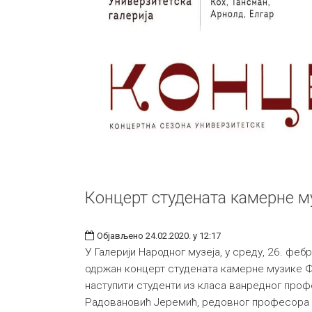
Концерт студената камерне м
Објављено 24.02.2020. у 12:17
У Галерији Народног музеја, у среду, 26. феб
одржан концерт студената камерне музике Ф
наступити студенти из класа ванредног про
Радовановић Јеремић, редовног професора 