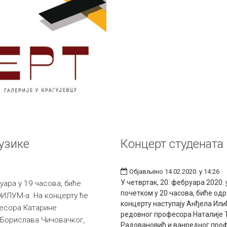
узике
Концерт студената
Објављено 14.02.2020. у 14:26
У четвртак, 20. фебруара 2020.
руара у 19 часова, биће
почетком у 20 часова, биће од
ИЛУМ-а. На концерту ће
концерту наступају Анђела Или
фесора Катарине
редовног професора Наталије 
Борислава Чичовачког,
Радовановић и ванредног про