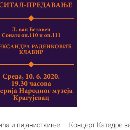
ића и пијанисткиње
Концерт Катедре з