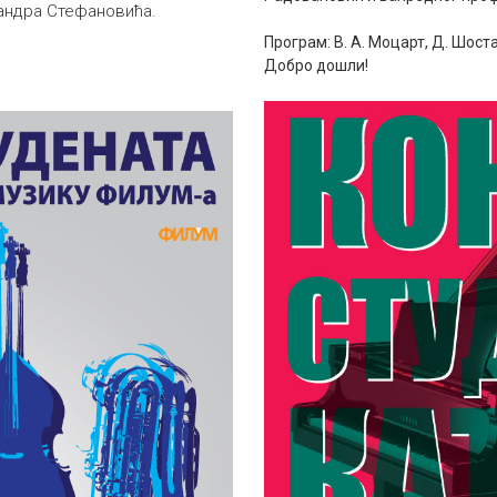
андра Стефановића.
Програм: В. А. Моцарт, Д. Шост
Добро дошли!