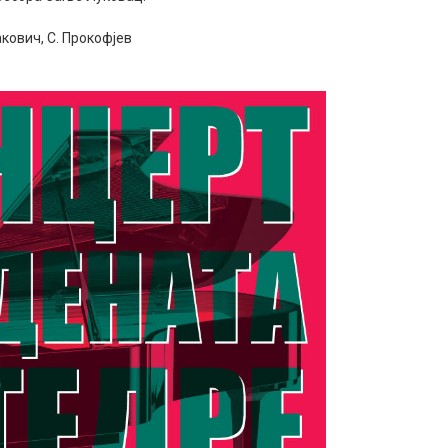
акович, С. Прокофјев