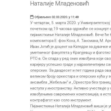
Наталије Младеновић
Објављено 02.03.2020. у 11:48
У четвртак, 5. марта 2020. у Универзитетској 
почетком од 19 часова одржаће се концерт 
пијанисткиње Наталије Младеновић. Вече ће 
композитора Е. фон Коха, А. Тансмана, М. Арн
Иван Јотић је доцент на Катедри за дувачке
уметничког факултета у Крагујевцу и фаготи
РТС-а. Он спада у ред оних извођача који св
каријеру успешно граде у најразличитијим с
оперских. За двадесет и пет година рада ова
великом броју оркестара и оперских кућа у з
ансамбла ,,Жебељан" и ,,Оркестра без границ
наступа у иностранству. Активно учествује 
извођењима савремених композиција, а ист
контрафагот као соло инструмент.
Пијанисткиња Наталија Младеновић виши је у