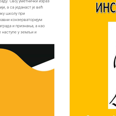
раду. Свој уметнички израз
ји, а са једанаст је већ
чку школу при
жавни конзерваторијум
аграда и признања, а као
е наступе у земљи и