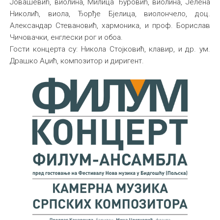
Јовашевић, виолина, Милица Ђуровић, виолина, Јелена
Николић, виола, Ђорђе Бјелица, виолончело, доц.
Александар Стевановић, хармоника, и проф. Борислав
Чичовачки, енглески рог и обоа.
Гости концерта су: Никола Стојковић, клавир, и др. ум.
Драшко Аџић, композитор и диригент.