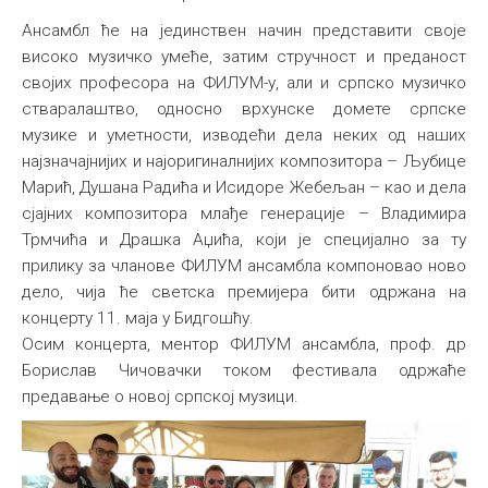
Ансамбл ће на јединствен начин представити своје
високо музичко умеће, затим стручност и преданост
својих професора на ФИЛУМ-у, али и српско музичко
стваралаштво, односно врхунске домете српске
музике и уметности, изводећи дела неких од наших
најзначајнијих и најоригиналнијих композитора – Љубице
Марић, Душана Радића и Исидоре Жебељан – као и дела
сјајних композитора млађе генерације – Владимира
Трмчића и Драшка Аџића, који је специјално за ту
прилику за чланове ФИЛУМ ансамбла компоновао ново
дело, чија ће светска премијера бити одржана на
концерту 11. маја у Бидгошћу.
Осим концерта, ментор ФИЛУМ ансамбла, проф. др
Борислав Чичовачки током фестивала одржаће
предавање о новој српској музици.