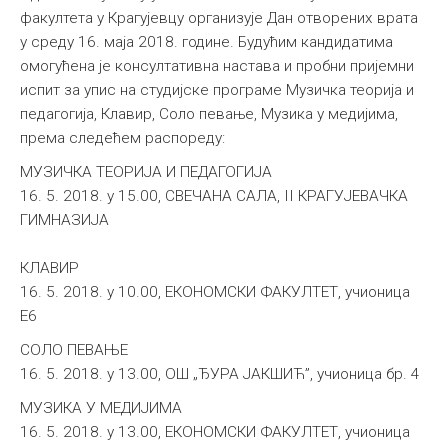
факултета у Крагујевцу организује Дан отворених врата
у среду 16. маја 2018. године. Будућим кандидатима
омогућена је консултативна настава и пробни пријемни
испит за упис на студијске програме Музичка теорија и
педагогија, Клавир, Соло певање, Музика у медијима,
према следећем распореду:
MУЗИЧКА ТЕОРИЈА И ПЕДАГОГИЈА
16. 5. 2018. у 15.00, СВЕЧАНА САЛА, II КРАГУЈЕВАЧКА
ГИМНАЗИЈА
КЛАВИР
16. 5. 2018. у 10.00, ЕКОНОМСКИ ФАКУЛТЕТ, учионица
E6
СОЛО ПЕВАЊЕ
16. 5. 2018. у 13.00, ОШ „ЂУРА ЈАКШИЋ”, учионица бр. 4
МУЗИКА У МЕДИЈИМА
16. 5. 2018. у 13.00, ЕКОНОМСКИ ФАКУЛТЕТ, учионица