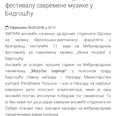
фестивалу савремене музике у
Бидгошћу
Објављено 09.05.2018. у 12:11
ФИЛУМ ансамбл, сачињен од врсних студената Одсека
за музику Филолошко-уметничког факултета у
Крагујевцу, наступиће 11. маја на Међународном
фестивалу за савремену музику
„
Nowa muzyka” у
Бидгошћу.
Ансамбл је освојио прошле године на Међународном
такмичењу „
Muzyčne impresje
”
у пољском граду
Бидгошћу главну награду – Награду Министарства
културе Републике Пољске – као и Награду за најбоље
изведено дело пољског композитора, чиме је овај
ансамбл постао апсолутни победник тог такмичења. То
је био први пут да је један камерни ансамбл студената из
Србије освојио тако значајне награде на међународним
такмичењима изван региона.