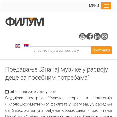
МЕНИ
Почетна
Упис
ФИЛУМ
Студије
Претражи
Наука
Уметност
Предавање „Значај музике у развоју
Музичка уметност
деце са посебним потребама”
Примењена и ликовна уметност
Галерија
Објављено 20.05.2018. у 17:48
Издаваштво
Студијски програм Музичка теорија и педагогија
Филолошко-уметничког факлтета у Крагујевцу у сарадњи
Библиотека
са Заводом за унапређење образовања и васпитања
Студенти
Републике Србије организује предавање
Значај музике у