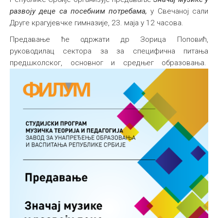
развоју деце са посебним потребама,
у Свечаној сали
Међународна
Друге крагујевчке гимназије, 23. маја у 12 часова.
Предавање ће одржати др Зорица Поповић,
руководилац сектора за за специфична питања
предшколског, основног и средњег образовања.