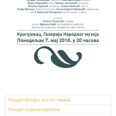
Концерт Катедре за соло певање
Концерт студената виолине