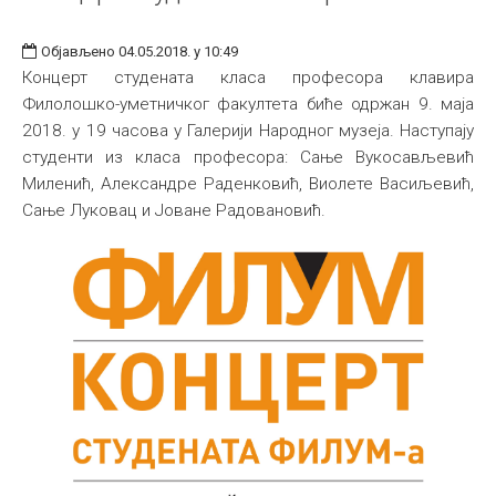
Објављено 04.05.2018. у 10:49
Концерт студената класа професора клавира
Филолошко-уметничког факултета биће одржан 9. маја
2018. у 19 часова у Галерији Народног музеја. Наступају
студенти из класа професора: Сање Вукосављевић
Миленић, Александре Раденковић, Виолете Васиљевић,
Сање Луковац и Јоване Радовановић.