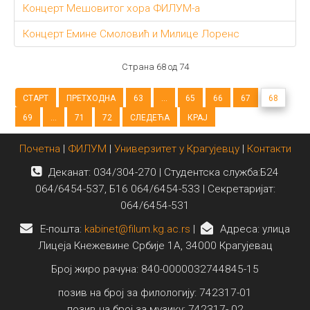
Концерт Мешовитог хора ФИЛУМ-а
Концерт Емине Смоловић и Милице Лоренс
Страна 68 од 74
СТАРТ
ПРЕТХОДНА
63
...
65
66
67
68
69
...
71
72
СЛЕДЕЋА
КРАЈ
Почетна
|
ФИЛУМ
|
Универзитет у Крагујевцу
|
Контакти
Деканат: 034/304-270 | Студентска служба:Б24
064/6454-537, Б16 064/6454-533 | Секретаријат:
064/6454-531
E-пошта:
kabinet@filum.kg.ac.rs
|
Адреса: улица
Лицеја Кнежевине Србије 1А, 34000 Крагујевац
Број жиро рачуна: 840-0000032744845-15
позив на број за филологију: 742317-01
позив на број за музику: 742317- 02