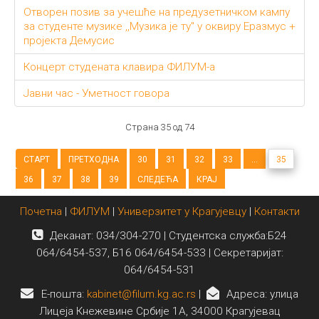
Отворен позив за учешће на предузетничком кампу
за студенте музике ,,Музика је ту" у оквиру Еразмус +
пројекта Демусис
Концерт студената клавира ФИЛУМ-а
Јавни час - Уметност говора
Страна 35 од 74
СТАРТ
ПРЕТХОДНА
30
31
32
33
...
35
36
37
38
39
СЛЕДЕЋА
КРАЈ
Почетна
|
ФИЛУМ
|
Универзитет у Крагујевцу
|
Контакти
Деканат: 034/304-270 | Студентска служба:Б24
064/6454-537, Б16 064/6454-533 | Секретаријат:
064/6454-531
E-пошта:
kabinet@filum.kg.ac.rs
|
Адреса: улица
Лицеја Кнежевине Србије 1А, 34000 Крагујевац