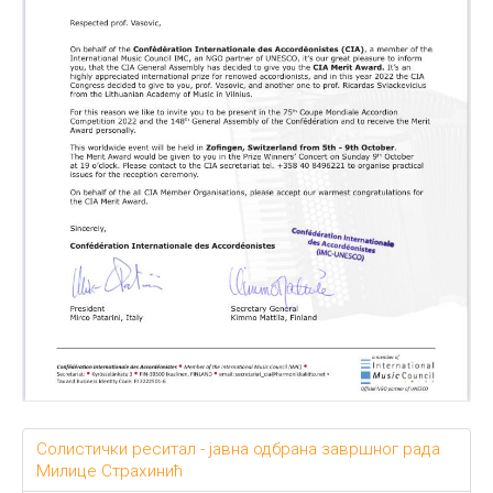
Солистички реситал - јавна одбрана завршног рада
Милице Страхинић