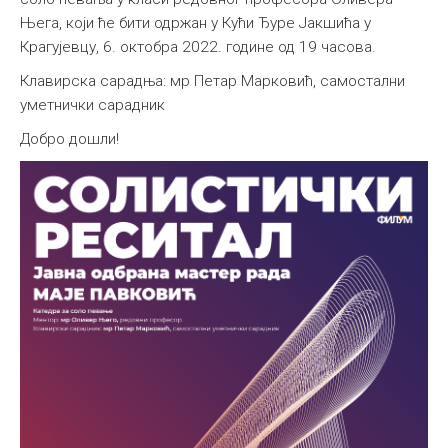
Њега, који ће бити одржан у Кући Ђуре Јакшића у
Међународна
Крагујевцу, 6. октобра 2022. године од 19 часова.
Клавирска сарадња: мр Петар Марковић, самостални
уметнички сарадник
Добро дошли!