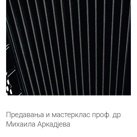
Предавања и мастерклас проф. др
Михаила Аркадјева