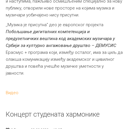
и наступима, пажљиво осмишљеним специјално за нову
публику, отворили нове просторе на којима музика и
музичари уобичајено нису присутни.
,,Музика је присутна" део је европског пројекта
Побољшање дигиталних компетенција и
предузетничких вештина код академских музичара у
Србији за културно ангажовање друштво – ДЕМУСИС
Ерасмус + програма који, између осталог, има за циљ да
олакша комуникацију између академског и цивилног
друштва и повећа учешће музичке уметности у
јавности.
Видео
Концерт студената хармонике