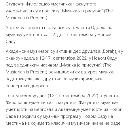
Студенти Филолошко-уметничког факултета
учествовали су у пројекту ,,Музика је присутна" (Тhe
Music/ian is Present).
У оквиру пројекта наступaли су студенти Одсека за
музичку уметност од 12. до 17. септембра у Новом
Саду.
Академски музичари су активни део друштва. Догађаји у
оквиру недеље 12-17. септембра 2022. у Новом Саду
под заједничким називом ,,Музика је присутна" (Тhe
Music/ian is Present) осмишљени су да, кроз музику,
подстакну дијалог друштва са музичарима, ван
концертних дворана.
Током недељу дана (12-17. септембра 2022) студенти
Филолошко-уметничког факултета, Факултета музичке
уметности из Београда и Академије уметности из Новог
Сада изводили су музички програм у Новом Саду на
местима на којима то класични музичари иначе не раде