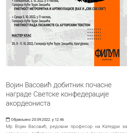
Војин Васовић добитник почасне
награде Светске конфедерације
акордеониста
Објављено 20.09.2022. у 12:46
Mр Војин Васовић, редовни професор на Kатедри за