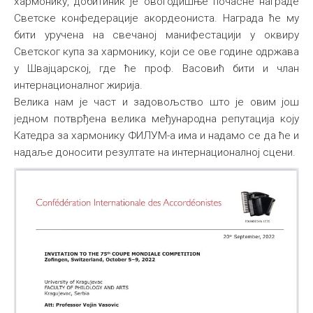
хармонику, добитиник је овогодишње почасне награде
Светске конфедерације акордеониста. Награда ће му
бити уручена на свечаној манифестацији у оквиру
Светског купа за хармонику, који се ове године одржава
у Швајцарској, где ће проф. Васовић бити и члан
интернационалног жирија.
Велика нам је част и задовољство што је овим још
једном потврђена велика међународна репутација коју
Катедра за хармонику ФИЛУМ-а има и надамо се да ће и
надаље доносити резултате на интернационалној сцени.