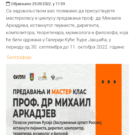
Објављено 29.09.2022. у 11:39
Са задовољством вас позивамо да присуствујете
мастеркласу и циклусу предавања проф. др Михаила
Аркадјева, истакнутог пијанисте, диригента,
композитора, теоретичара, музиколога и филозофа, која
ће бити одржана у Галерији Куће Ђуре Јакшића, у
периоду од 30. септембра до 11. октобра 2022. године.
Биографија