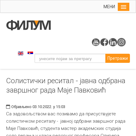
МЕНИ
Почетна
Упис
ФИЛУМ
Студије
Претражи
Наука
Уметност
Солистички реситал - јавна одбрана
Музичка уметност
завршног рада Маје Павковић
Примењена и ликовна уметност
Галерија
Објављено 03.10.2022. у 15:03
Издаваштво
Са задовољством вас позивамо да присуствујете
солистичком реситалу - јавној одбрани завршног рада
Библиотека
Маје Павковић, студента мастер академских студија
Студенти
соло певања у класи редовног професора Оливера