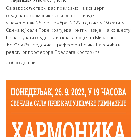
Објављено 23.09.2022. у 12:05
Са задовољством вас позивамо на концерт
студената хармонике који се организује
у понедељак 26. септембра. 2022. године, у 19 сати, у
Свечаној сали Прве крагујевачке гимназије. На концерту
ће наступати студенти из класа доцента Миодрага
Ђорђевића, редовног професора Војина Васовића и
редовног професора Предрага Костовића.
Добро дошли!