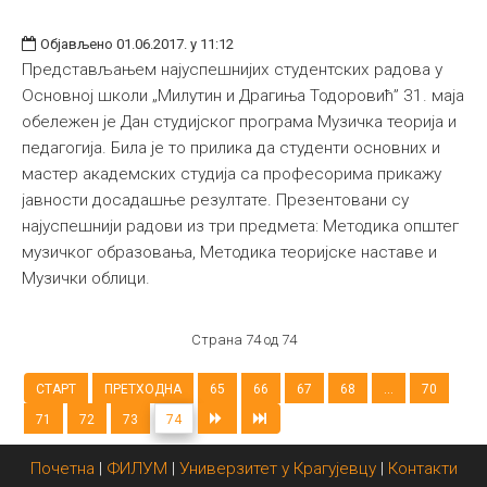
Објављено 01.06.2017. у 11:12
Представљањем најуспешнијих студентских радова у
Основној школи „Милутин и Драгиња Тодоровић” 31. маја
обележен је Дан студијског програма Музичка теорија и
педагогија. Била је то прилика да студенти основних и
мастер академских студија са професорима прикажу
јавности досадашње резултате. Презентовани су
најуспешнији радови из три предмета: Методика општег
музичког образовања, Методика теоријске наставе и
Музички облици.
Страна 74 од 74
СТАРТ
ПРЕТХОДНА
65
66
67
68
...
70
71
72
73
74
Почетна
|
ФИЛУМ
|
Универзитет у Крагујевцу
|
Контакти