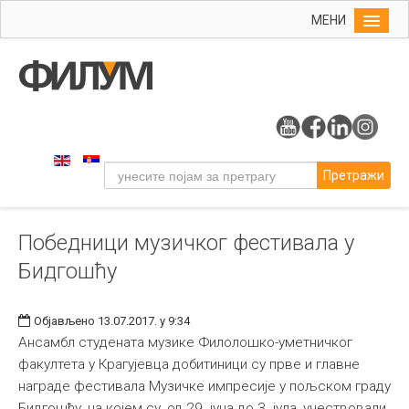
МЕНИ
Почетна
Упис
ФИЛУМ
Студије
Претражи
Наука
Уметност
Победници музичког фестивала у
Музичка уметност
Бидгошћу
Примењена и ликовна уметност
Галерија
Објављено 13.07.2017. у 9:34
Издаваштво
Ансамбл студената музике Филолошко-уметничког
факултета у Крагујевца добитиници су прве и главне
Библиотека
награде фестивала Музичке импресије у пољском граду
Студенти
Бидгошћу, на којем су, од 29. јуна до 3. јула, учествовали