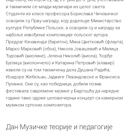
и такмичили се млади музичари из целог света.
Међународна
Студенти из класе професора Борислава Чичовачког
освојили су Прву награду, коју додељује Министарство
културе Републике Пољске, а освојили су и награду за
најбоље извођење композиције пољског аутора.
Предраг Качавенда (баритон), Мина Цветковић (флаута),
Марко Марковић (обоа), Никола Јовашевић и Милица
Ђуровић (виолине), Јелена Николић (виола), Ђорђе
Бјелица (виолончело) и Катарина Петровић (клавир)
извели су на том такмичењу дела Душана Радића,
Исидоре Жебељан, Јадвиге Левандовске и Франсиса
Пуланка. Они су, као победници, добили позив
фестивала савремене музике у Бидгошћу да наредне
године тамо одрже целовечерњи концерт са камерном
музиком српских композитора.
Дан Музичке теорије и педагогије