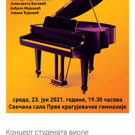
Концерт студената виоле