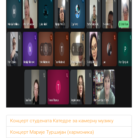
Концерт студената Катедре за камерну музику
Концерт Марије Туршијан (хармоника)