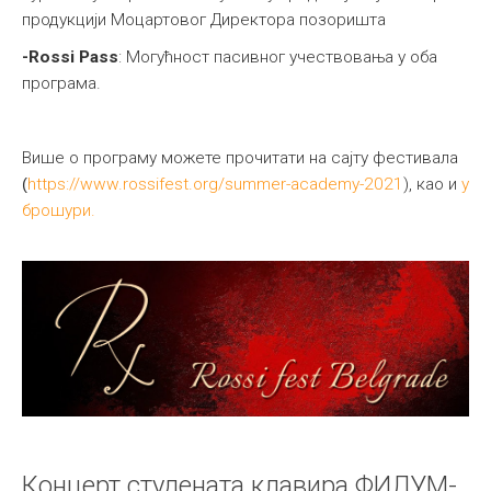
продукцији Моцартовог Директора позоришта
-Rossi Pass
: Могућност пасивног учествовања у оба
програма.
Више о програму можете прочитати на сајту фестивала
(
https://www.rossifest.org/
summer-academy-2021
), као и
у
брошури.
Концерт студената клавира ФИЛУМ-