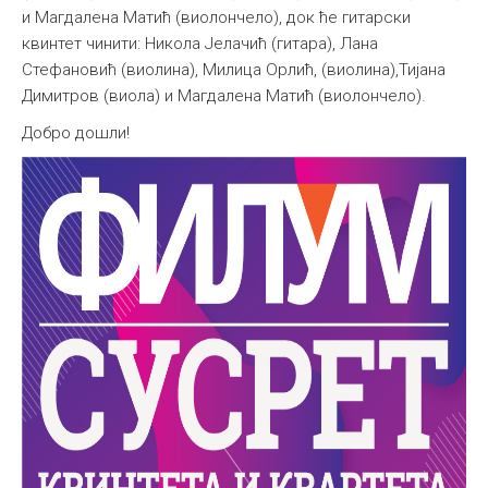
и Магдалена Матић (виолончело), док ће гитарски
Међународна
квинтет чинити: Никола Јелачић (гитара), Лана
Стефановић (виолина), Милица Орлић, (виолина),Тијана
Димитров (виола) и Магдалена Матић (виолончело).
Добро дошли!