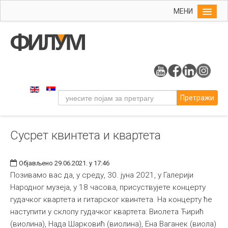
МЕНИ
Почетна
Упис
ФИЛУМ
Студије
Претражи
Наука
Уметност
Сусрет квинтета и квартета
Музичка уметност
Примењена и ликовна уметност
Објављено 29.06.2021. у 17:46
Галерија
Позивамо вас да, у среду, 30. јуна 2021, у Галерији
Народног музеја, у 18 часова, присуствујете концерту
Издаваштво
гудачког квартета и гитарског квинтета. На концерту ће
Библиотека
наступити у склопу гудачког квартета: Виолета Ћирић
(виолина), Нада Шарковић (виолина), Ена Ваганек (виола)
Студенти