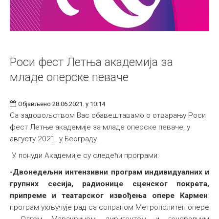
Роси фест Летња академија за
младе оперске певаче
Објављено 28.06.2021. у 10:14
Са задовољством Вас обавештавамо о отварању Роси
фест Летње академије за младе оперске певаче, у
августу 2021. у Београду.
У понуди Академије су следећи програми:
-Двонедељни интензивни програм индивидуалних и
групних сесија, радионице сценског покрета,
припреме и театарског извођења опере Кармен
:
програм укључује рад са сопраном Метрополитен опере