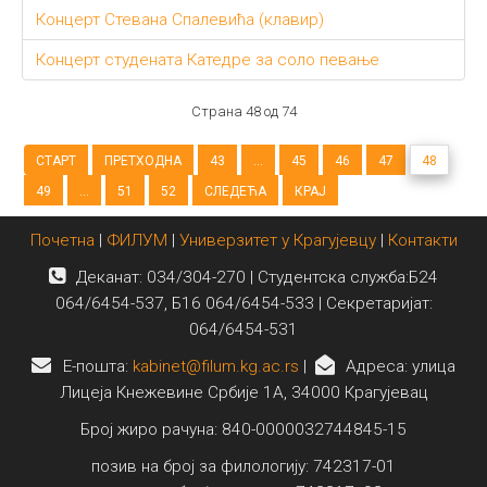
Концерт Стевана Спалевића (клавир)
Концерт студената Катедре за соло певање
Страна 48 од 74
СТАРТ
ПРЕТХОДНА
43
...
45
46
47
48
49
...
51
52
СЛЕДЕЋА
КРАЈ
Почетна
|
ФИЛУМ
|
Универзитет у Крагујевцу
|
Контакти
Деканат: 034/304-270 | Студентска служба:Б24
064/6454-537, Б16 064/6454-533 | Секретаријат:
064/6454-531
E-пошта:
kabinet@filum.kg.ac.rs
|
Адреса: улица
Лицеја Кнежевине Србије 1А, 34000 Крагујевац
Број жиро рачуна: 840-0000032744845-15
позив на број за филологију: 742317-01