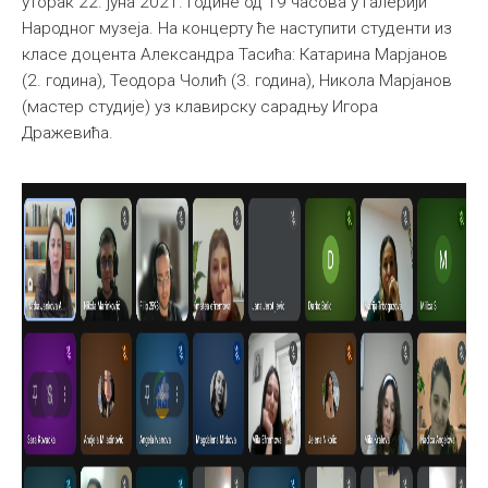
уторак 22. јуна 2021. године од 19 часова у Галерији
Народног музеја. На концерту ће наступити студенти из
класе доцента Александра Тасића: Катарина Марјанов
(2. година), Теодора Чолић (3. година), Никола Марјанов
(мастер студије) уз клавирску сарадњу Игора
Дражевића.