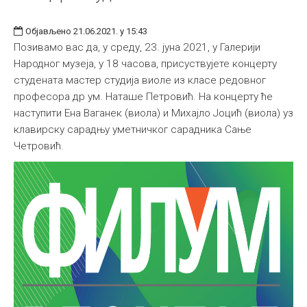
Објављено 21.06.2021. у 15:43
Позивамо вас да, у среду, 23. јуна 2021, у Галерији
Народног музеја, у 18 часова, присуствујете концерту
студената мастер студија виоле из класе редовног
професора др ум. Наташе Петровић. На концерту ће
наступити Ена Ваганек (виола) и Михајло Јоцић (виола) уз
клавирску сарадњу уметничког сарадника Сање
Четровић.