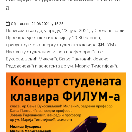
а
Објављено 21.06.2021. у 15:25
Позивамо вас да, у среду, 23. јуна 2021, у Свечаној сали
Прве крагујевачке гимназије, у 19.30 часова,
присуствујете концерту студената клавира ФИЛУМ-а.
Наступају студенти из класа професора Сање
Вукосављевић Миленић, Сање Пантовић, Јоване
Радовановић и асистента др ум. Марије Тимотијевић.