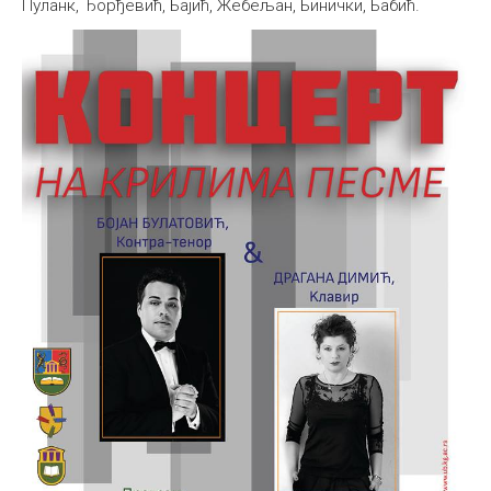
Пуланк, Ђорђевић, Бајић, Жебељан, Бинички, Бабић.