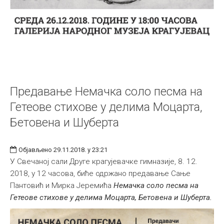
Предавање Немачка соло песма на
Гетеове стихове у делима Моцарта,
Бетовена и Шуберта
Објављено 29.11.2018. у 23:21
У Свечаној сали Друге крагујевачке гимназије, 8. 12.
2018, у 12 часова, биће одржано предавање Сање
Пантовић и Мирка Јеремића
Немачка соло песма на
Гетеове стихове у делима Моцарта, Бетовена и Шуберта.