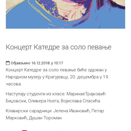
Концерт Катедре за соло певање
Објављено 16.12.2018. у 10:17
Концерт Катедре за соло певање биће одржан у
Народном музеју у Крагујевцу, 20. децембра у 19.
часова.
Наступају студенти из класе: МаринаеТрајковић
Биџовски, Оливера Њега, Војислава Спасића.
Kлавирски сарадници: Јелена Ивановић, Петар
Марковић, Душан Тороман