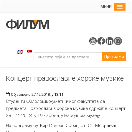
МЕНИ
Почетна
Упис
ФИЛУМ
Студије
Претражи
Наука
Уметност
Концерт православне хорске музике
Музичка уметност
Примењена и ликовна уметност
Објављено 27.12.2018. у 13:11
Галерија
Студенти Филолошко-уметничког факултета са
предмета Православна хорска музика одржаће концерт
Издаваштво
28. 12. 2018. у 19 часова, у Народном музеју.
Библиотека
На програму су: Кир Стефан Србин, Ст. Ст. Мокрањац, Г.
Студенти