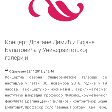
Концерт Драгане Димић и Бојана
Булатовића у Универзитетској
галерији
Објављено 28.11.2018. у 12:44
Концертна сезона Универзитетске галерије се
наставља у петак, 30. новембра 2018. године у 19
часова. На концерту који носи назив „На крилима песме“
наступиће ванредни професор Филолошко-уметничког
факултета Драгана Димић (клавир) и контра-тенор Бојан
Булатовић, професор соло певања. Програм: Хан, Фере,