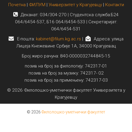
Почетна
|
ФИЛУМ
|
Универзитет у Крагујевцу
|
Контакти
Деканат: 034/304-270 | Студентска служба:Б24
064/6454-537, Б16 064/6454-533 | Секретаријат:
064/6454-531
E-пошта:
kabinet@filum.kg.ac.rs
|
Адреса: улица
Лицеја Кнежевине Србије 1А, 34000 Крагујевац
Број жиро рачуна: 840-0000032744845-15
позив на број за филологију: 742317-01
позив на број за музику: 742317- 02
позив на број за примењену: 742317-03
© 2026 Филолошко-уметнички факултет Универзитета у
Крагујевцу
© 2026
Филолошко-уметнички факултет