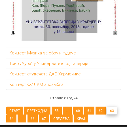
Концерт Музика за обоу и гудаче
Трио „Аура” у Универзитетској галерији
Концерт студената ДАС Хармонике
Концерт ФИЛУМ ансамбла
Страна 63 од 74
СТАРТ
ПРЕТХОДНА
58
...
60
61
62
63
64
...
66
67
СЛЕДЕЋА
КРАЈ