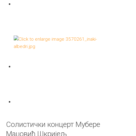
Солистички концерт Мубере
Маџовић Шкријељ