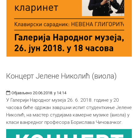
Концерт Јелене Николић (виола)
Објављено 20.06.2018. у 14:14
У Галерији Народног музеја 26. 6. 2018. године у 20
часова биће одржан завршни испит студенткиње Јелене
Николић, на мастер студијама камерне музике (виола) у
класи ванредног професора Борислава Чичовачког.