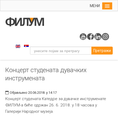
МЕНИ
Почетна
Упис
ФИЛУМ
Студије
Претражи
Наука
Уметност
Концерт студената дувачких
Музичка уметност
инструмената
Примењена и ликовна уметност
Галерија
Објављено 20.06.2018. у 14:17
Издаваштво
Концерт студената Катедре за дувачке инструменате
ФИЛУМ-а биће одржан 26. 6. 2018. у 18 часова у
Библиотека
Галерији Народног музеја.
Студенти