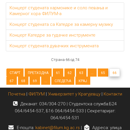
Концерт студената хармонике и соло певања и
Камерног хора ФИЛУМ-а
Концерт студената са Катедре за камерну музику
Концерт Катедре за гудачке инструменте
Концерт студената дувачких инструмената
Страна 66 од 74
СТАРТ
ПРЕТХОДНА
61
62
63
...
65
66
67
68
69
...
СЛЕДЕЋА
КРАЈ
Почетна
|
ФИЛУМ
|
Универзитет у Крагујевцу
|
Контакти
Деканат: 034/304-270 | Студентска служба:Б24
064/6454-537, Б16 064/6454-533 | Секретаријат:
064/6454-531
E-пошта:
kabinet@filum.kg.ac.rs
|
Адреса: улица