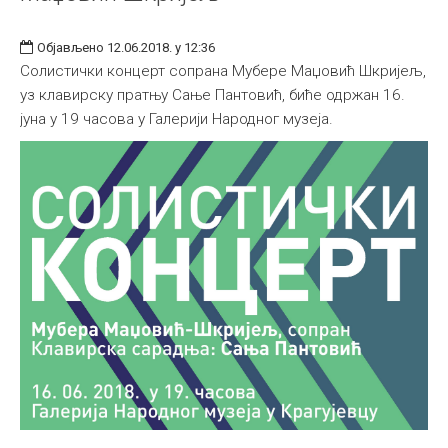
Објављено 12.06.2018. у 12:36
Солистички концерт сопрана Мубере Маџовић Шкријељ,
уз клавирску пратњу Сање Пантовић, биће одржан 16.
јуна у 19 часова у Галерији Народног музеја.