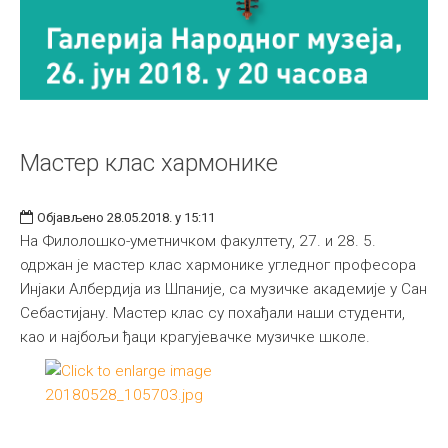
Мастер клас хармонике
Објављено 28.05.2018. у 15:11
На Филолошко-уметничком факултету, 27. и 28. 5.
одржан је мастер клас хармонике угледног професора
Инјаки Албердија из Шпаније, са музичке академије у Сан
Себастијану. Мастер клас су похађали наши студенти,
као и најбољи ђаци крагујевачке музичке школе.