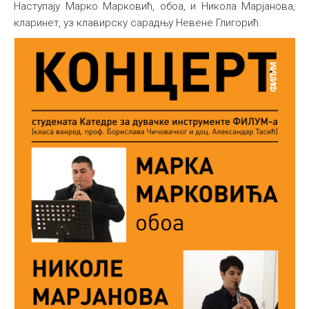
Наступају Марко Марковић, обоа, и Никола Марјановa,
Међународна
кларинет, уз клавирску сарадњу Невене Глигорић.