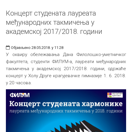
Концерт студената лауреата
међународних такмичења у
академској 2017/2018. години
Објављено 28.05.2018. у 11:28
У оквиру обележавања Дана Филолошко-уметничког
факултета, студенти ФИЛУМ-а, лауреати међународних
такмичења у академској 2017/2018. години, одржаће
концерт у Холу Друге крагујевачке гимназије 1. 6. 2018.
у 20 часова.