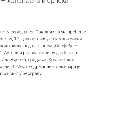
– холандска и српска
тет у сарадњи са Заводом за унапређење
дељу, 17. јуна организује акредитовани
чких школа под насловом „Солфеђо –
”. Аутори и реализатори су др Јелена
и Ида Вујовић, предавач Краљевског
ландија). Место одржавања семинара је
исински” у Београду.