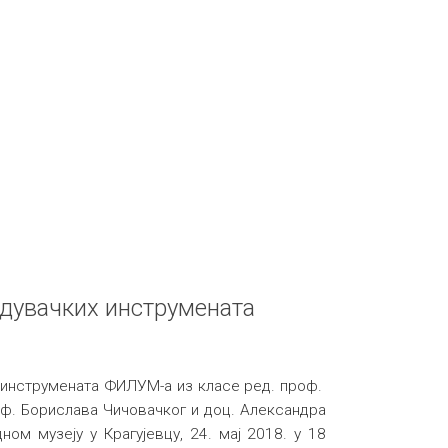
 дувачких инструмената
 инструмената ФИЛУМ-а из класе ред. проф.
ф. Борислава Чичовачког и доц. Александра
ом музеју у Крагујевцу, 24. мај 2018. у 18