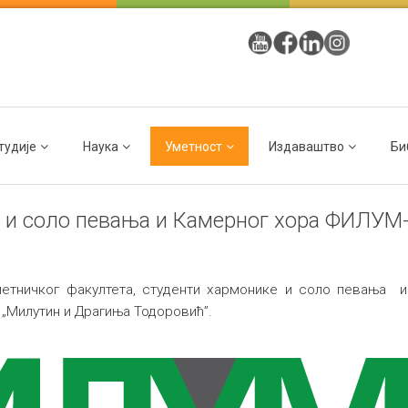
тудије
Наука
Уметност
Издаваштво
Би
е и соло певања и Камерног хора ФИЛУМ
етничког факултета, студенти хармонике и соло певања 
ОШ „Милутин и Драгиња Тодоровић”.