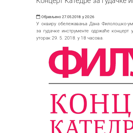
Концерт Катедре за гудачке 
Објављено 27.05.2018. у 20:26
У оквиру обележавања Дана Филолошко-уме
за гудачке инструменте одржаће концерт у
уторак 29. 5. 2018. у 18 часова.