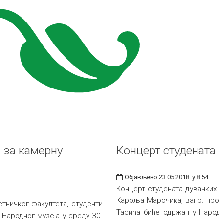
 за камерну
Концерт студената
Објављено 23.05.2018. у 8:54
Концерт студената дувачких
Кароља Марочика, ванр. про
ничког факултета, студенти
Тасића биће одржан у Народн
 Народног музеја у среду 30.