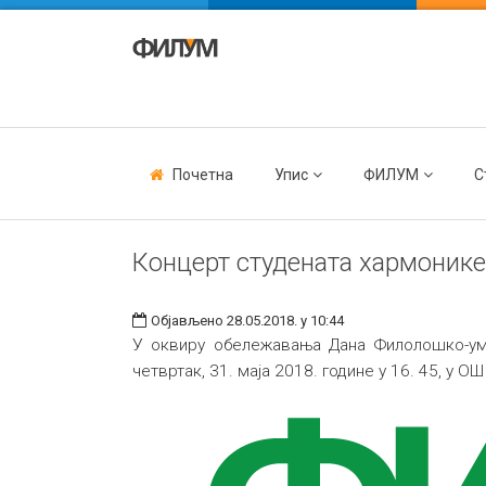
Почетна
Упис
ФИЛУМ
С
Концерт студената хармоник
Објављено 28.05.2018. у 10:44
У оквиру обележавања Дана Филолошко-ум
четвртак, 31. маја 2018. године у 16. 45, у 