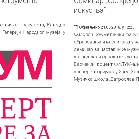
инструменте
Семинар „Солфеђо 
искуства”
тничког факултета, Катедра
Објављено 21.05.2018. у 12:25
 Галерији Народног музеја у
Филолошко-уметнички факул
образовања и васпитања у не
семинар за наставнике музи
холандска и српска искуства
Беочанин, доцент ФИЛУМ-а, 
конзерваторијума у Хагу (Хо
Музичка школа „Ватрослав Л