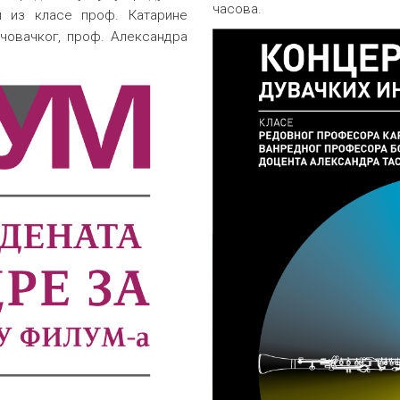
часова.
ти из класе проф. Катарине
човачког, проф. Александра