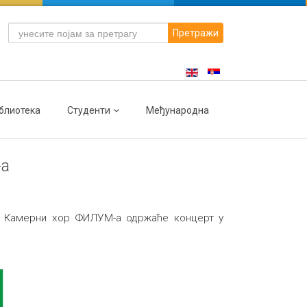
Претражи
блиотека
Студенти
Међународна
-а
и Камерни хор ФИЛУМ-а одржаће концерт у