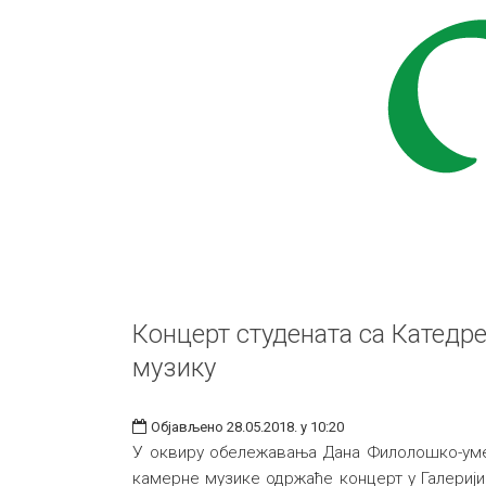
Концерт студената са Катедре
музику
Објављено 28.05.2018. у 10:20
У оквиру обележавања Дана Филолошко-умет
камерне музике одржаће концерт у Галерији