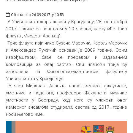
Објављено 26.09.2017. у 10:53
У Универзитетској галерији у Крагујевцу, 28. септембра
2017. године са почетком у 19 часова, наступиће Трио
флаута „Миодраг Азањац”.
Трио флаута који чине Сузана Марочик, Карољ Марочик
и Александар Ружичић основан је 2009 године. Осим
извођаштвом, баве се прерадом и издавањем
композиција за овај састав. Сви чланови трија су
запослени на Филолошко-уметничком факултету
Универзитета у Крагујевцу.
У част Миодрага Азањца, нашег великог флаутисте,
уметника и педагога, професора Факултета музичке
уметности у Београду, код кога су чланови овог
камерног ансамбла студирали, састав од 2017. године
носи његово име.