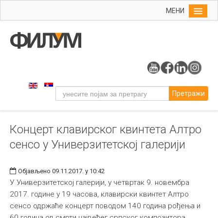
МЕНИ
Почетна
Упис
ФИЛУМ
Студије
Претражи
Наука
Уметност
Концерт клавирског квинтета Алтро
Музичка уметност
сенсо у Универзитетској галерији
Примењена и ликовна уметност
Галерија
Објављено 09.11.2017. у 10:42
Издаваштво
У Универзитетској галерији, у четвртак 9. новембра
2017. године у 19 часова, клавирски квинтет Алтро
Библиотека
сенсо одржаће концерт поводом 140 година рођења и
Студенти
60 година од смрти највећег српског композитора