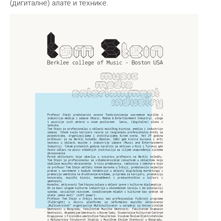
(дигиталне) алате и технике.