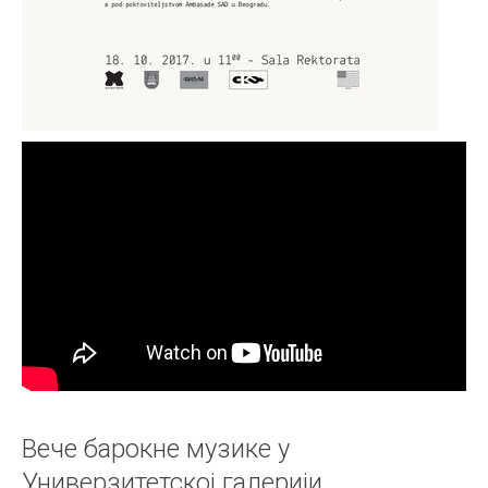
Вече барокне музике у
Универзитетској галерији