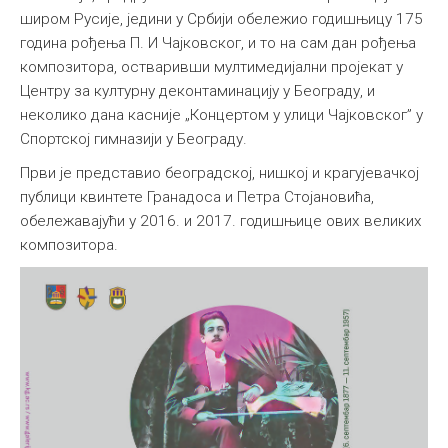
широм Русије, једини у Србији обележио годишњицу 175
година рођења П. И Чајковског, и то на сам дан рођења
композитора, остваривши мултимедијални пројекат у
Центру за културну деконтаминацију у Београду, и
неколико дана касније „Концертом у улици Чајковског” у
Спортској гимназији у Београду.
Први је представио београдској, нишкој и крагујевачкој
публици квинтете Гранадоса и Петра Стојановића,
обележавајући у 2016. и 2017. годишњице ових великих
композитора.