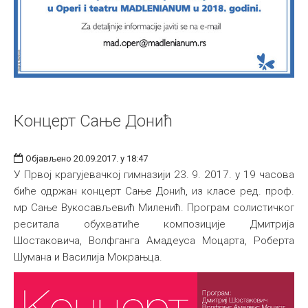
Концерт Сaње Донић
Објављено 20.09.2017. у 18:47
У Првој крагујевачкој гимназији 23. 9. 2017. у 19 часова
биће одржан концерт Сaње Донић, из класе ред. проф.
мр Сање Вукосављевић Миленић. Програм солистичког
реситала обухватиће композиције Дмитрија
Шостаковича, Волфганга Амадеуса Моцарта, Роберта
Шумана и Василија Мокрањца.