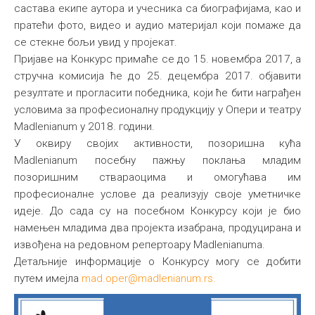
састава екипе аутора и учесника са биографијама, као и
пратећи фото, видео и аудио материjал који помаже да
се стeкне бољи увид у пројекат.
Пријаве на Конкурс примаће се до 15. новембра 2017, а
стручна комисија ће до 25. децембра 2017. објавити
резултате и прогласити победника, који ће бити награђен
условима за професионалну продукцију у Опери и театру
Madlenianum у 2018. години.
У оквиру својих активности, позоришна кућа
Madlenianum посебну пажњу поклања младим
позоришним ствараоцима и омогућава им
професионалне услове да реализују своје уметничке
идеје. До сада су на посебном Конкурсу који је био
намењен младима два пројекта изабрана, продуцирана и
извођена на редовном репертоару Madlenianuma.
Детаљније информације о Конкурсу могу се добити
путем имејла
mad.oper@madlenianum.rs
.