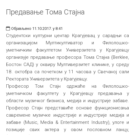
Предавање Тома Стајна
Објављено 11.10.2017. у 8:41
Студентски културни центар Крагујевац у сарадњи са
организацијом Мултикултиватор и Филолошко-
уметничким факултетом Универзитета у Крагујевцу
организује предавање професора Тома Стајна (Berklee,
Бостон САД) у оквиру Мултиверзитет клинике, у среду
18. октобра са почетком у 11 часова у Свечаној сали
Ректората Универзитета у Крагујевцу.
Професор Том Стајн одржаће на Филолошко-
уметничком факултету у Крагујевцу предавања у
области музичког бизниса, медија и индустрије забаве.
Професор Стајн представиће основе функционисања
савремене музичке индустрије и индустрије медија и
забаве (Music, Media & Entertainment Industry), улоге и
позиције свих актера у овом пословном ланцу,