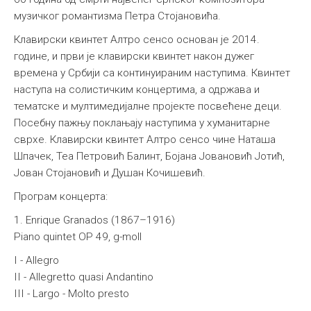
музичког романтизма Петра Стојановића.
Међународна
Клавирски квинтет Алтро сенсо основан је 2014.
године, и први је клавирски квинтет након дужег
времена у Србији са континуираним наступима. Квинтет
наступа на солистичким концертима, а одржава и
тематске и мултимедијалне пројекте посвећене деци.
Посебну пажњу поклањају наступима у хуманитарне
сврхе. Клавирски квинтет Алтро сенсо чине Наташа
Шпачек, Теа Петровић Балинт, Бојана Јовановић Јотић,
Јован Стојановић и Душан Кочишевић.
Програм концерта:
1. Enrique Granados (1867–1916)
Piano quintet OP 49, g-moll
I - Allegro
II - Allegretto quasi Andantino
III - Largo - Molto presto