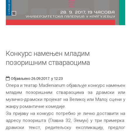
Конкурс намењен младим
позоришним ствараоцима
Објављено 26.09.2017. у 12:23
Опера и театар Madlenianum објављује конкурс намењен
младим позоришним ствараоцима за драмски или
музичко-драмски пројекат на Великој или Малој сцени у
жанру романтичне комедије.
За пријаву на конкурс потребно је лично доставити на
адресу позоришта (Главна 32, Земун) у три примерка:
драмски текст, редитељску експликацију, предлог