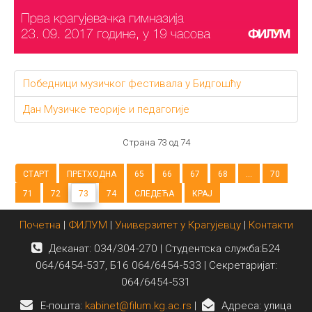
Победници музичког фестивала у Бидгошћу
Дан Музичке теорије и педагогије
Страна 73 од 74
СТАРТ
ПРЕТХОДНА
65
66
67
68
...
70
71
72
73
74
СЛЕДЕЋА
КРАЈ
Почетна
|
ФИЛУМ
|
Универзитет у Крагујевцу
|
Контакти
Деканат: 034/304-270 | Студентска служба:Б24
064/6454-537, Б16 064/6454-533 | Секретаријат:
064/6454-531
E-пошта:
kabinet@filum.kg.ac.rs
|
Адреса: улица