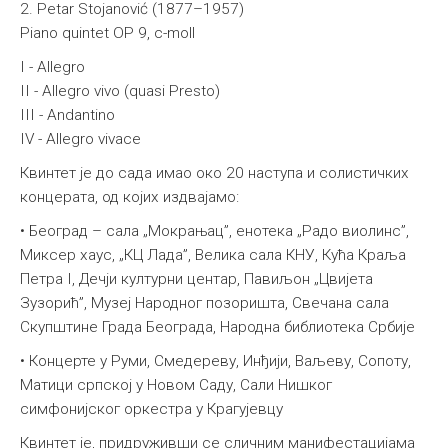
2. Petar Stojanović (1877–1957)
Piano quintet OP 9, c-moll
I - Allegro
II - Allegro vivo (quasi Presto)
III - Andantino
IV - Allegro vivace
Квинтет је до сада имао око 20 наступа и солистичких
концерата, од којих издвајамо:
• Београд – сала „Мокрањац”, енотека „Радо виолинс”,
Миксер хаус, „КЦ Лада”, Велика сала КНУ, Кућа Краља
Петра I, Дечји културни центар, Павиљон „Цвијета
Зузорић”, Музеј Народног позоришта, Свечана сала
Скупштине Града Београда, Народна библиотека Србије
• Концерте у Руми, Смедереву, Инђији, Ваљеву, Сопоту,
Матици српској у Новом Саду, Сали Нишког
симфонијског оркестра у Крагујевцу
Квинтет је, придруживши се сличним манифестацијама