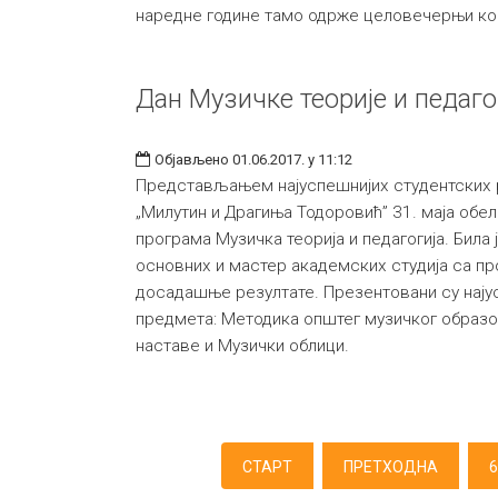
наредне године тамо одрже целовечерњи ко
Дан Музичке теорије и педаго
Објављено 01.06.2017. у 11:12
Представљањем најуспешнијих студентских 
„Милутин и Драгиња Тодоровић” 31. маја обел
програма Музичка теорија и педагогија. Била 
основних и мастер академских студија са п
досадашње резултате. Презентовани су нају
предмета: Методика општег музичког образо
наставе и Музички облици.
СТАРТ
ПРЕТХОДНА
6