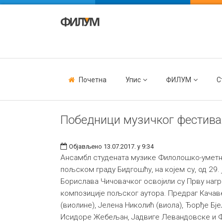
Почетна
Упис
ФИЛУМ
С
Победници музичког фестива
Објављено 13.07.2017. у 9:34
Ансамбл студената музике Филолошко-уметни
пољском граду Бидгошћу, на којем су, од 29.
Борислава Чичовачког освојили су Прву нагр
композиције пољског аутора. Предраг Качав
(виолине), Јелена Николић (виола), Ђорђе Бј
Исидоре Жебељан, Јадвиге Левандовске и Фр