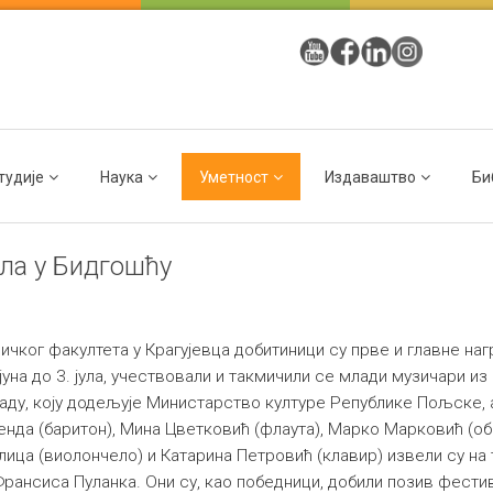
тудије
Наука
Уметност
Издаваштво
Би
ла у Бидгошћу
чког факултета у Крагујевца добитиници су прве и главне на
 јуна до 3. јула, учествовали и такмичили се млади музичари и
аду, коју додељује Министарство културе Републике Пољске, 
енда (баритон), Мина Цветковић (флаута), Марко Марковић (о
елица (виолончело) и Катарина Петровић (клавир) извели су н
ансиса Пуланка. Они су, као победници, добили позив фести