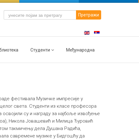
Претражи
блиотека
Студенти
Међународна
граде фестивала Музичке импресије у
з целог света. Студенти из класе професора
а освојили су и награду за најбоље извођење
боа), Никола Јовашевић и Милица Ђуровић
а том такмичењу дела Душана Радића,
вала савремене музике у Бидгошћу да