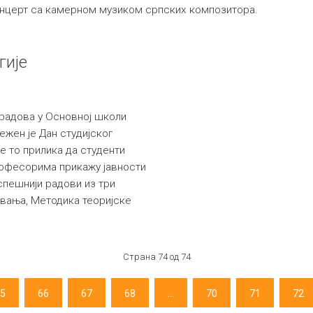
нцерт са камерном музиком српских композитора.
гије
радова у Основној школи
ежен је Дан студијског
је то прилика да студенти
рофесорима прикажу јавности
спешнији радови из три
вања, Методика теоријске
Страна 74 од 74
5
66
67
68
...
70
71
72