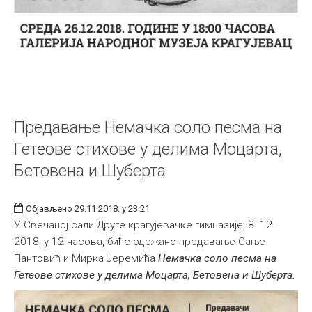
Предавање Немачка соло песма на
Гетеове стихове у делима Моцарта,
Бетовена и Шуберта
Објављено 29.11.2018. у 23:21
У Свечаној сали Друге крагујевачке гимназије, 8. 12.
2018, у 12 часова, биће одржано предавање Сање
Пантовић и Мирка Јеремића
Немачка соло песма на
Гетеове стихове у делима Моцарта, Бетовена и Шуберта.