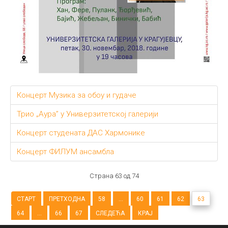
Концерт Музика за обоу и гудаче
Трио „Аура” у Универзитетској галерији
Концерт студената ДАС Хармонике
Концерт ФИЛУМ ансамбла
Страна 63 од 74
СТАРТ
ПРЕТХОДНА
58
...
60
61
62
63
64
...
66
67
СЛЕДЕЋА
КРАЈ