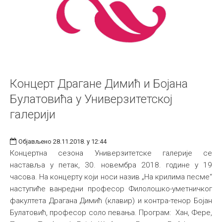
Концерт Драгане Димић и Бојана
Булатовића у Универзитетској
галерији
Објављено 28.11.2018. у 12:44
Концертна сезона Универзитетске галерије се
наставља у петак, 30. новембра 2018. године у 19
часова. На концерту који носи назив „На крилима песме“
наступиће ванредни професор Филолошко-уметничког
факултета Драгана Димић (клавир) и контра-тенор Бојан
Булатовић, професор соло певања. Програм: Хан, Фере,