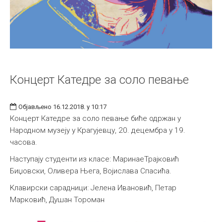
Концерт Катедре за соло певање
Објављено 16.12.2018. у 10:17
Концерт Катедре за соло певање биће одржан у
Народном музеју у Крагујевцу, 20. децембра у 19.
часова.
Наступају студенти из класе: МаринаеТрајковић
Биџовски, Оливера Њега, Војислава Спасића.
Kлавирски сарадници: Јелена Ивановић, Петар
Марковић, Душан Тороман