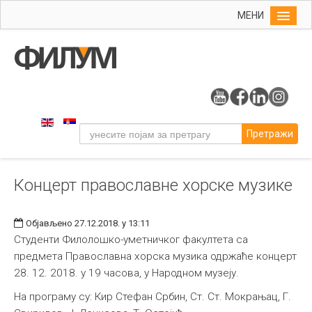
МЕНИ
Почетна
Упис
ФИЛУМ
Студије
Претражи
Наука
Уметност
Концерт православне хорске музике
Музичка уметност
Примењена и ликовна уметност
Објављено 27.12.2018. у 13:11
Галерија
Студенти Филолошко-уметничког факултета са
предмета Православна хорска музика одржаће концерт
Издаваштво
28. 12. 2018. у 19 часова, у Народном музеју.
Библиотека
На програму су: Кир Стефан Србин, Ст. Ст. Мокрањац, Г.
Студенти