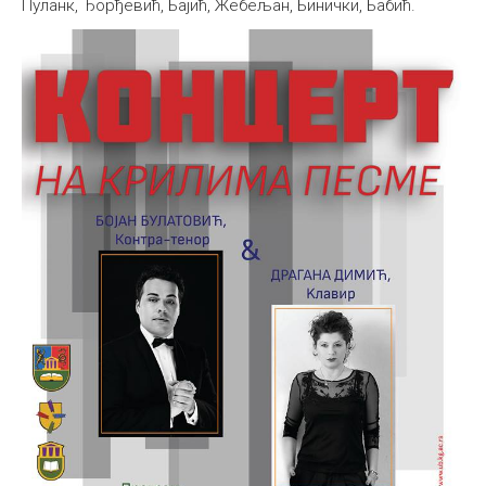
Пуланк, Ђорђевић, Бајић, Жебељан, Бинички, Бабић.