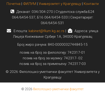
Почетна
|
ФИЛУМ
|
Универзитет у Крагујевцу
|
Контакти
Деканат: 034/304-270 | Студентска служба:Б24
064/6454-537, Б16 064/6454-533 | Секретаријат:
064/6454-531
E-пошта:
kabinet@filum.kg.ac.rs
|
Адреса: улица
Лицеја Кнежевине Србије 1А, 34000 Крагујевац
Број жиро рачуна: 840-0000032744845-15
позив на број за филологију: 742317-01
позив на број за музику: 742317- 02
позив на број за примењену: 742317-03
© 2026 Филолошко-уметнички факултет Универзитета у
Крагујевцу
© 2026
Филолошко-уметнички факултет