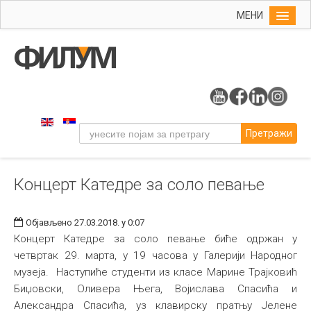
МЕНИ
Почетна
Упис
ФИЛУМ
Студије
Претражи
Наука
Уметност
Концерт Катедре за соло певање
Музичка уметност
Примењена и ликовна уметност
Објављено 27.03.2018. у 0:07
Галерија
Концерт Катедре за соло певање биће одржан у
четвртак 29. марта, у 19 часова у Галерији Народног
Издаваштво
музеја. Наступиће студенти из класе Марине Трајковић
Библиотека
Биџовски, Оливера Њега, Војислава Спасића и
Александра Спасића, уз клавирску пратњу Јелене
Студенти