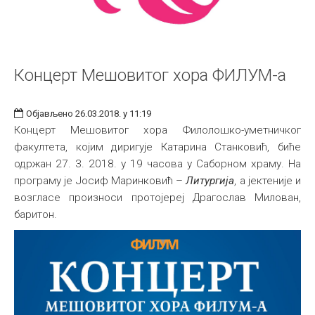
Концерт Мешовитог хора ФИЛУМ-а
Објављено 26.03.2018. у 11:19
Концерт Мешовитог хора Филолошко-уметничког
факултета, којим диригује Катарина Станковић, биће
одржан 27. 3. 2018. у 19 часова у Саборном храму. На
програму је Јосиф Маринковић –
Литургија
, a јектеније и
возгласе произноси протојереј Драгослав Милован,
баритон.