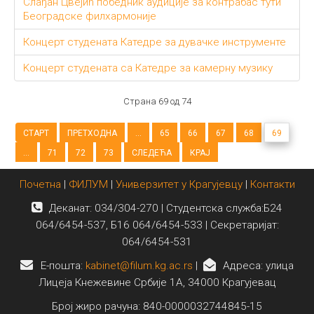
Слађан Цвејић победник аудиције за контрабас тути
Београдске филхармоније
Концерт студената Катедре за дувачке инструменте
Kонцерт студената са Катедре за камерну музику
Страна 69 од 74
СТАРТ
ПРЕТХОДНА
...
65
66
67
68
69
...
71
72
73
СЛЕДЕЋА
КРАЈ
Почетна
|
ФИЛУМ
|
Универзитет у Крагујевцу
|
Контакти
Деканат: 034/304-270 | Студентска служба:Б24
064/6454-537, Б16 064/6454-533 | Секретаријат:
064/6454-531
E-пошта:
kabinet@filum.kg.ac.rs
|
Адреса: улица
Лицеја Кнежевине Србије 1А, 34000 Крагујевац
Број жиро рачуна: 840-0000032744845-15