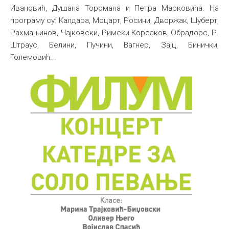
Ивановић, Душана Торомана и Петра Марковића. На
Међународна
програму су: Калдара, Моцарт, Росини, Дворжак, Шуберт,
Рахмањинов, Чајковски, Римски-Корсаков, Обрадорс, Р.
Штраус, Белини, Пучини, Вагнер, Зајц, Бинички,
Големовић...