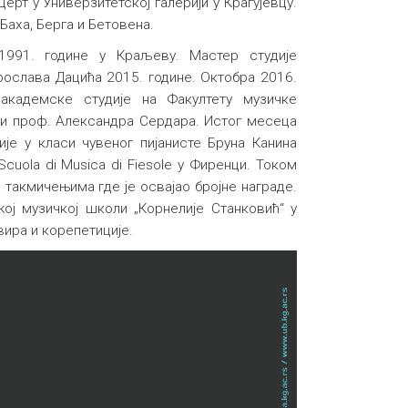
рт у Универзитетској галерији у Крагујевцу.
Баха, Берга и Бетовена.
1991. године у Краљеву. Мастер студије
ослава Дацића 2015. године. Октобра 2016.
 академске студије на Факултету музичке
си проф. Александра Сердара. Истог месеца
ије у класи чувеног пијанисте Бруна Канина
Scuola di Musica di Fiesole у Фиренци. Током
такмичењима где је освајао бројне награде.
ој музичкој школи „Корнелије Станковић“ у
вира и корепетиције.