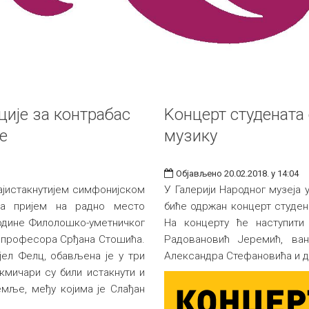
ције за контрабас
Kонцерт студената 
е
музику
Објављено 20.02.2018. у 14:04
најистакнутијем симфонијском
У Галерији Народног музеја 
за пријем на радно место
биће одржан концерт студен
 године Филолошко-уметничког
На концерту ће наступити
г професора Срђана Стошића.
Радовановић Јеремић, ван
ијел Фелц, обављена је у три
Александра Стефановића и д
кмичари су били истакнути и
емље, међу којима је Слађан