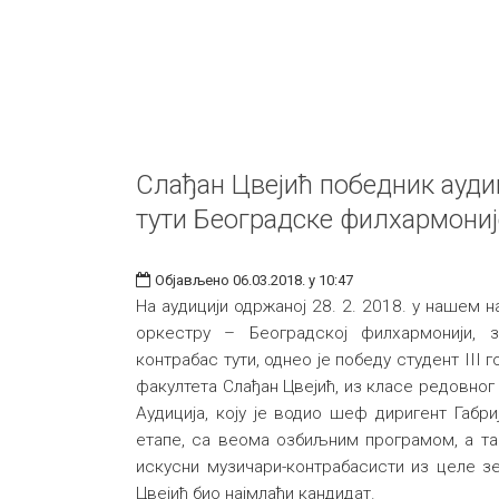
Слађан Цвејић победник ауди
тути Београдске филхармониј
Објављено 06.03.2018. у 10:47
На аудицији одржаној 28. 2. 2018. у нашем 
оркестру – Београдској филхармонији, 
контрабас тути, однео је победу студент III
факултета Слађан Цвејић, из класе редовно
Аудиција, коју је водио шеф диригент Габр
етапе, са веома озбиљним програмом, а та
искусни музичари-контрабасисти из целе з
Цвејић био најмлађи кандидат.