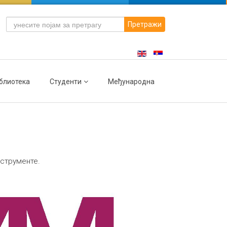
Претражи
блиотека
Студенти
Међународна
нструменте.