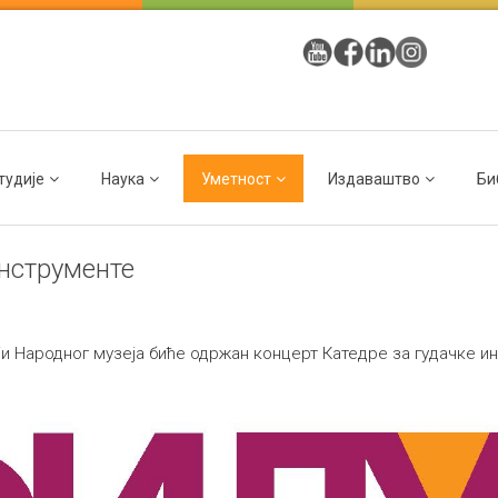
тудије
Наука
Уметност
Издаваштво
Би
инструменте
ији Народног музеја биће одржан концерт Катедре за гудачке и