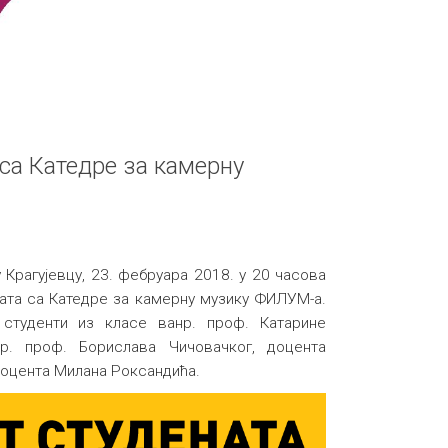
са Катедре за камерну
у Крагујевцу, 23. фебруара 2018. у 20 часова
ата са Катедре за камерну музику ФИЛУМ-а.
 студенти из класе ванр. проф. Катарине
р. проф. Борислава Чичовачког, доцента
оцента Милана Роксандића.