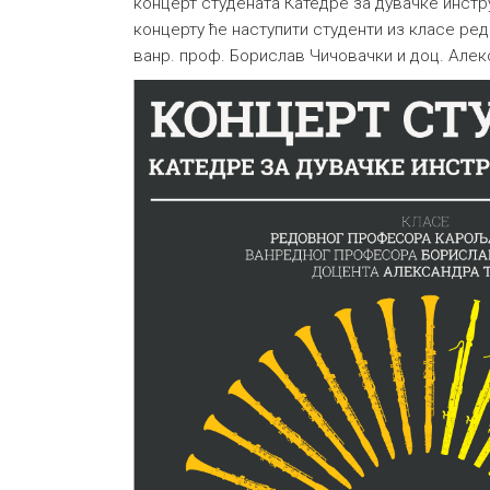
концерт студената Катедре за дувачке инст
концерту ће наступити студенти из класе ре
ванр. проф. Борислав Чичовачки и доц. Алек