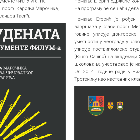
рументе ФИЛУМ-а. На
Немања Егерић одржаће конце
д. проф. Кароља Марочика,
На програму ће се наћи дела 
сандра Тасић.
Немања Егерић је рођен 
завршава у класи проф. Мир
године уписује докторске
уметности у Београду у кла
уписује постдипломске студ
(Bruno Canino) на академији 
школовања учествовао је на 
Од 2014. године ради у Ниж
Трстенику као наставник кла