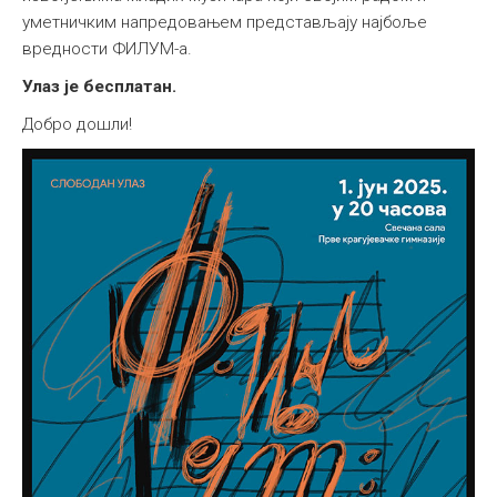
уметничким напредовањем представљају најбоље
вредности ФИЛУМ-а.
Улаз је бесплатан.
Добро дошли!