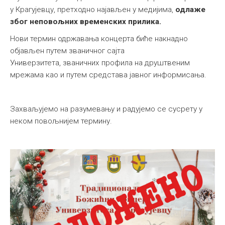
у Крагујевцу, претходно најављен у медијима,
одлаже
због неповољних временских прилика.
Нови термин одржавања концерта биће накнадно
објављен путем званичног сајта
Универзитета, званичних профила на друштвеним
мрежама као и путем средстава јавног информисања.
Захваљујемо на разумевању и радујемо се сусрету у
неком повољнијем термину.