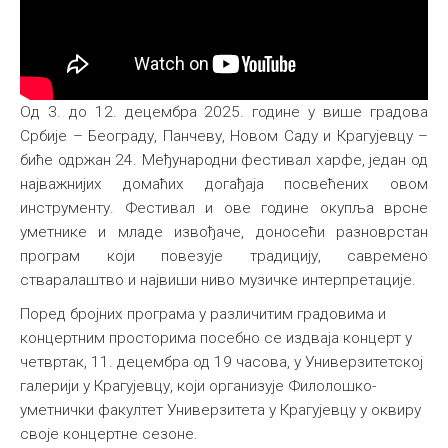
Од 3. до 12. децембра 2025. године у више градова
Србије – Београду, Панчеву, Новом Саду и Крагујевцу –
биће одржан 24. Међународни фестивал харфе, један од
најважнијих домаћих догађаја посвећених овом
инструменту. Фестивал и ове године окупља врсне
уметнике и младе извођаче, доносећи разноврстан
програм који повезује традицију, савремено
стваралаштво и највиши ниво музичке интерпретације.
Поред бројних програма у различитим градовима и
концертним просторима посебно се издваја концерт у
четвртак, 11. децембра од 19 часова, у Универзитетској
галерији у Крагујевцу, који организује Филолошко-
уметнички факултет Универзитета у Крагујевцу у оквиру
своје концертне сезоне.