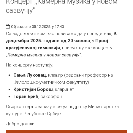
Концерт ,,Камерна музика у новом
сазвучју"
Објављено 05.12.2025. у 17:40
Са задовољством вас позивамо да у понедељак,
9.
децембра 2025. године од 20 часова
, у
Првој
крагујевачкој гимназији
, присуствујете концерту
„Камерна музика у новом сазвучју“
.
На концерту наступају:
Сања Луковац
, клавир (редовни професор на
Филолошко-уметничком факултету)
Кристијан Борош
, кларинет
Горан Ерић
, саксофон
Овај концерт реализује се уз подршку Министарства
културе Републике Србије.
Добро дошли!