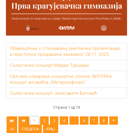
Обавештење о отказивању уметничке презентације
и приступног предавања заказаног 28.11.2025
Солистички концерт Марије Туршијан
Свечано отварање концертне сезоне ФИЛУМ-а -
концерт ансамбла ,,Метармофозис"
Солистички концерт Јелисавете Беговић
Страна 1 од 74
1
2
3
4
...
6
7
8
9
10
СЛЕДЕЋА
КРАЈ