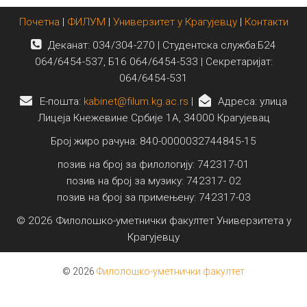
Почетна
|
ФИЛУМ
|
Универзитет у Крагујевцу
|
Контакти
Деканат: 034/304-270 | Студентска служба:Б24
064/6454-537, Б16 064/6454-533 | Секретаријат:
064/6454-531
E-пошта:
kabinet@filum.kg.ac.rs
|
Адреса: улица
Лицеја Кнежевине Србије 1А, 34000 Крагујевац
Број жиро рачуна: 840-0000032744845-15
позив на број за филологију: 742317-01
позив на број за музику: 742317- 02
позив на број за примењену: 742317-03
© 2026 Филолошко-уметнички факултет Универзитета у
Крагујевцу
© 2026
Филолошко-уметнички факултет