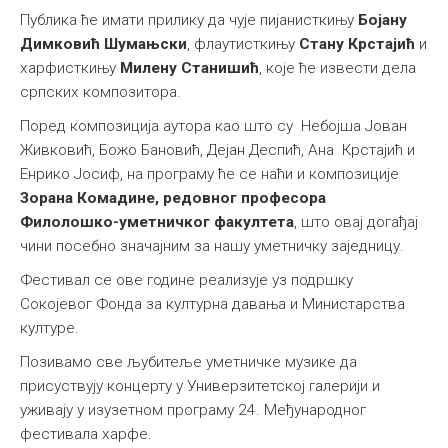
Публика ће имати прилику да чује пијанисткињу
Бојану
Димковић Шумањски
, флаутисткињу
Стану Крстајић
и
харфисткињу
Милену Станишић
, које ће извести дела
српских композитора.
Поред композиција аутора као што су Небојша Јован
Живковић, Божо Бановић, Дејан Деспић, Ана Крстајић и
Енрико Јосиф, на програму ће се наћи и композиције
Зорана Комадине, редовног професора
Филолошко-уметничког факултета
, што овај догађај
чини посебно значајним за нашу уметничку заједницу.
Фестивал се ове године реализује уз подршку
Сокојевог Фонда за културна давања и Министарства
културе.
Позивамо све љубитеље уметничке музике да
присуствују концерту у Универзитетској галерији и
уживају у изузетном програму 24. Међународног
фестивала харфе.