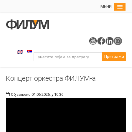
МЕНИ
Почетна
Упис
ФИЛУМ
Студије
Претражи
Наука
Уметност
Концерт оркестра ФИЛУМ-а
Музичка уметност
Примењена и ликовна уметност
Објављено 01.06.2026. у 10:36
Галерија
Издаваштво
Библиотека
Студенти