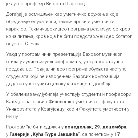
је аутор проф. мр Виолета Шаренац.
Догађај је осмишљен као уметничко дружење које
обједињује едукативни, такмичарски и уметнички
карактер. Такмичарски део програма реализује се кроз
квиз питања, кроз која ће бити представљен део богатог
опуса Ј. С. Баха.
Увод у програм чини презентација Баховог музичког
стила у аудио-визуелном формату, уз кратко стручно
предавање. Ревијални део програма обухвата наступе
студената који ће извођењем Бахових композиција
додатно употпунити целокупан концепт догађаја.
У обележавању јубилеја учествују студенти и професори
Катедре за клавир Филолошко-уметничког факултета
Универзитета у Крагујевцу, као и Факултета уметности у
Нишу.
Програм ће бити одржан у
понедељак, 29. децембра
,
у
Галерији „Кућа Ђуре Јакшића“
, са почетком у
17