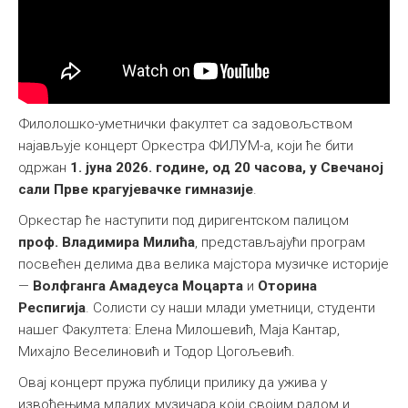
Међународна
Филолошко-уметнички факултет са задовољством
најављује концерт Оркестра ФИЛУМ-а, који ће бити
одржан
1. јуна 2026. године, од 20 часова, у Свечаној
сали Прве крагујевачке гимназије
.
Оркестар ће наступити под диригентском палицом
проф. Владимира Милића
, представљајући програм
посвећен делима два велика мајстора музичке историје
—
Волфганга Амадеуса Моцарта
и
Оторина
Респигија
. Солисти су наши млади уметници, студенти
нашег Факултета: Елена Милошевић, Маја Кантар,
Михајло Веселиновић и Тодор Цогољевић.
Овај концерт пружа публици прилику да ужива у
извођењима младих музичара који својим радом и