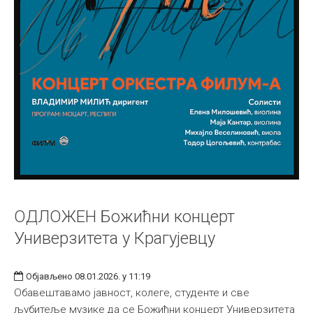
ОДЛОЖЕН Божићни концерт
Универзитета у Крагујевцу
Објављено 08.01.2026. у 11:19
Обавештавамо јавност, колеге, студенте и све
љубитеље музике да се Божићни концерт Универзитета