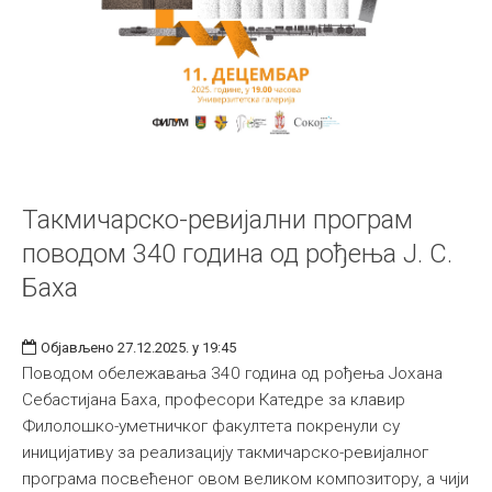
Такмичарско-ревијални програм
поводом 340 година од рођења Ј. С.
Баха
Објављено 27.12.2025. у 19:45
Поводом обележавања 340 година од рођења Јохана
Себастијана Баха, професори Катедре за клавир
Филолошко-уметничког факултета покренули су
иницијативу за реализацију такмичарско-ревијалног
програма посвећеног овом великом композитору, а чији