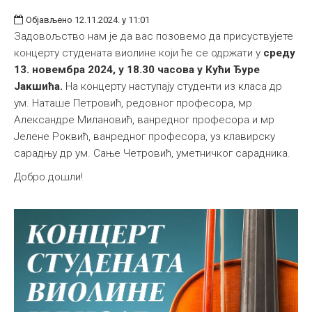
Објављено 12.11.2024. у 11:01
Задовољство нам је да вас позовемо да присуствујете
концерту студената виолине који ће се одржати у
среду
13. новембра 2024, у 18.30 часова у Кући Ђуре
Јакшића.
На концерту наступају студенти из класа др
ум. Наташе Петровић, редовног професора, мр
Александре Милановић, ванредног професора и мр
Јелене Роквић, ванредног професора, уз клавирску
сарадњу др ум. Сањe Четровић, уметничког сарадника.
Добро дошли!