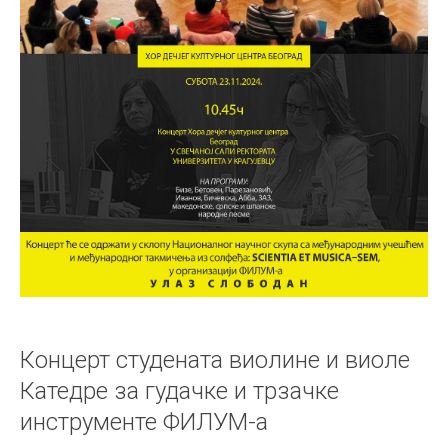
Концерт студената виолине и виоле
Катедре за гудачке и трзачке
инструменте ФИЛУМ-а