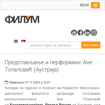
МЕНИ
Почетна
Упис
ФИЛУМ
Студије
Претражи
Наука
Уметност
Представљање и перформанс Ане
Музичка уметност
Топаловић (Аустрија)
Примењена и ликовна уметност
Галерија
Објављено 27.11.2024. у 12:31
Издаваштво
Катедра за гудачке и трзачке инструменте Филолошко-
уметничког факултета организује гостовање
Библиотека
виолончелисткиње Ане Топаловић
Студенти
са
Конзерваторијума
Рихард Вагнер
из
Аустрије, која