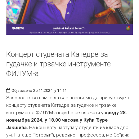
Концерт студената Катедре за
гудачке и трзачке инструменте
ФИЛУМ-а
Објављено 25.11.2024. у 14:11
Задовољство нам је да вас позовемо да присуствујете
концерту студената Катедре за гудачке и трзачке
инструменте ФИЛУМ-а који ће се одржати у
среду 28.
новембра 2024, у 18.00 часова у Кући Ђуре
Јакшића.
На концерту наступају студенти из класа ддр
ум. Наташе Петровић, редовног професора, мр Срђана