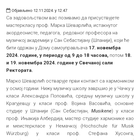
Објављено 12.11.2024. у 12:47
Са задовољством вас позивамо да присуствујете
мастеркласу проф. Марка Шеварлића, истакнутог
акордеонисте, педагога, редовног професора на
музичкој академији у Сан Себастијану (Шпанији), који ће
бити одржан у Дому самоуправљача
17. новембра
2024. године, у периоду од 9 до 18 часова,
потом
18.
и 19. новембра 2024. године у Свечаној сали
Ректората.
Марко Шеварлић остварује први контакт са хармоником
у осмој години. Нижу музичку школу завршио је у Чачку у
класи Александра Поповића, средњу музичку школу у
Крагујевцу у класи проф. Војина Васовића, основне
студије у Шпанији (Сан Себастијан,
Musikene
) у класи
проф. Ињакија Албердија, мастер студије хармонике као
и меистеркласе у Немачкој (Hochschule für Musik
Würzburg) у класи проф. Стефана Хусонга,