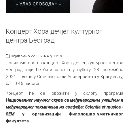
Концерт Хора дечјег културног
центра Београд
Објављено 22.11.2024. у 11:19
Позивамо вас на концерт Хора дечјег културног центра
Београд који ће бити одржан у суботу, 23. новембра
2024. године у Свечаној сали Универзитета у Крагујевцу,
од 10.45 часова.
Концерт ће се одржати у склопу програма
Н
ационалног
научног скупа са међународним учешћем и
међународног такмичења из солфеђа: Scientia et musica -
SEM
у организацији Филолошко-уметничког
факултета.