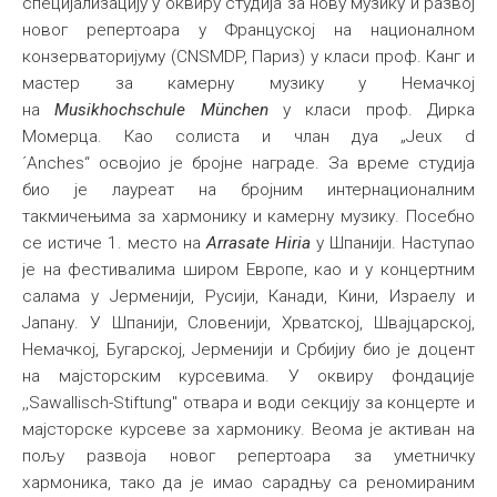
специјализацију у оквиру студија за нову музику и развој
новог репертоара у Француској на националном
конзерваторијуму (CNSMDP, Париз) у класи проф. Канг и
мастер за камерну музику у Немачкој
на
Musikhochschule München
у класи проф. Дирка
Момерца. Као солиста и члан дуа „Jeux d
´Anches“ освојио је бројне награде. За време студија
био је лауреат на бројним интернационалним
такмичењима за хармонику и камерну музику. Посебно
се истиче 1. место на
Arrasate Hiria
у Шпанији. Наступао
је на фестивалима широм Европе, као и у концертним
салама у Јерменији, Русији, Канади, Кини, Израелу и
Јапану. У Шпанији, Словенији, Хрватској, Швајцарској,
Немачкој, Бугарској, Јерменији и Србијиу био је доцент
на мајсторским курсевима. У оквиру фондације
,,Sawallisch-Stiftung" отвара и води секцију за концерте и
мајсторске курсеве за хармонику. Веома је активан на
пољу развоја новог репертоара за уметничку
хармоника, тако да је имао сарадњу са реномираним