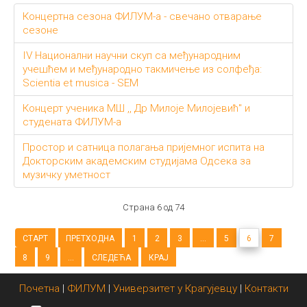
Концертна сезона ФИЛУМ-а - свечано отварање
сезоне
IV Национални научни скуп са међународним
учешћем и међународно такмичење из солфеђа:
Scientia et musica - SEM
Концерт ученика МШ ,, Др Милоје Милојевић" и
студената ФИЛУМ-а
Простор и сатница полагања пријемног испита на
Докторским академским студијама Одсека за
музичку уметност
Страна 6 од 74
СТАРТ
ПРЕТХОДНА
1
2
3
...
5
6
7
8
9
...
СЛЕДЕЋА
КРАЈ
Почетна
|
ФИЛУМ
|
Универзитет у Крагујевцу
|
Контакти