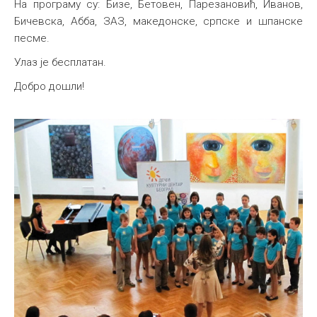
На програму су: Бизе, Бетовен, Парезановић, Иванов,
Бичевска, Абба, ЗАЗ, македонске, српске и шпанске
песме.
Улаз је бесплатан.
Добро дошли!