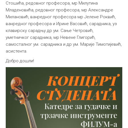
Стошића, редовног професора, мр Милутина
Младеновића, редовног професора, мр Александре
Милановић, ванредног професора мр Јелене Роквић,
ванредног професора и Ирине Васовић, сарадникa, уз
клавирску сарадњу др ум. Сањe Четровић,
уметничког сарадника, мр Невене Глигорић,
самосталног ум. сарадника и др ум. Марије Тимотијевић,
асистента.
Добро дошли!