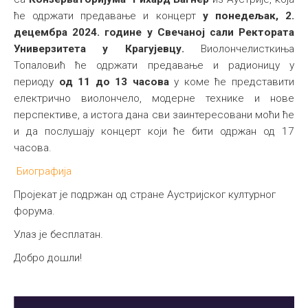
ће одржати предавање и концерт
у понедељак, 2.
Међународна
децембра 2024. године у Свечаној сали Ректората
Универзитета у Крагујевцу.
Виолончелисткиња
Топаловић ће одржати предавање и радионицу у
периоду
од 11 до 13 часова
у коме ће представити
електрично виолончело, модерне технике и нове
перспективе, а истога дана сви заинтересовани моћи ће
и да послушају концерт који ће бити одржан од 17
часова.
Биографија
Пројекат је подржан од стране Аустријског културног
форума.
Улаз је бесплатан.
Добро дошли!