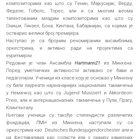
композиторима као што су Генин, Мајкусијак, Верду,
Феделе, Гобелс, Торес, али и са многим веома
талентованим младим композиторима као што су
Ониши, Гинзел, Бона, Кинтана, Бабајанијан, са којима је
остварио велики број премијера.
Наступао је са бројним реномираним ансамблима,
оркестрима, и активно ради на пројектима са
еуритмијом.
Редовни је члан Ансамбла
Hartmann21
из Минхена.
Поред уметничких активности активано се бави и
педагогијом. Ученици из класе коју је основао у Минхену
су били лауреати најзначајнијих националних такмичења
у Немачкој као што су Jugend Musiziert и Akkordeon-
Preis, али и интернационалних такмичења у Пули, Прагу,
Клингенталу...
Његови ученици су такође стипендисти различитих
фондација, ЛМН из Минхена, наступали су са
оркестрима као Deutsches Bundesjugendorchester али и
на фестивалима као солисти или у оквиру камерних