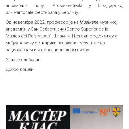
ансамбала попут Arosa-Festivala у Швајцарској
или Pantonale фестивала у Берлину.
Од новембра 2022. професор је на
Musikene
музичкој
академији у Сан Себастијану (Centro Superior de la
Música del País Vasco), Шпанији. Његови студенти су у
међувремену остварили запажене резултате на
националном и интернационалном нивоу.
Улаз је слободан.
Добро дошли!